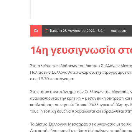
Τετάρτη 28 Αυγούστου 2024 18:41
Διατροφή
14η γευσιγνωσία σ
Στο πλαίσιο των δράσεων του Δικτύου Συλλόγων Μεσαρά
Πολιτιστικό Σύλλογο Απεσωκαρίου, έχει προγραμματιστ
στις 18.30 το απόγευμα.
Στο ετήσιο συναπάντημα των Συλλόγων της Μεσαράς, γι
αναδεικνύοντας την κρητική – μεσογειακή διατροφή κα
κουλτούρας του νησιού. Τοπικοί Σύλλογοι από όλη την
τους, η τοπική κουζίνα προβάλλεται και εδραιώνεται στ
Το Δίκτυο Συλλόγων Μεσσαράς σε συνεργασία με το Χαρ
Διατροφής δημιουργεί μια βάση δεδομένων παραδοσιακ