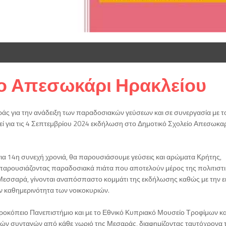
το Απεσωκάρι Ηρακλείου
ς για την ανάδειξη των παραδοσιακών γεύσεων και σε συνεργασία με τ
εί για τις 4 Σεπτεμβρίου 2024 εκδήλωση στο Δημοτικό Σχολείο Απεσωκαρ
α 14η συνεχή χρονιά, θα παρουσιάσουμε γεύσεις και αρώματα Κρήτης,
ι παρουσιάζοντας παραδοσιακά πιάτα που αποτελούν μέρος της πολιτιστ
 Μεσσαρά, γίνονται αναπόσπαστο κομμάτι της εκδήλωσης καθώς με την 
ην καθημερινότητα των νοικοκυριών.
οκόπειο Πανεπιστήμιο και με το Εθνικό Κυπριακό Μουσείο Τροφίμων κα
ών συνταγών από κάθε χωριό της Μεσαράς, διαφημίζοντας ταυτόχρονα 