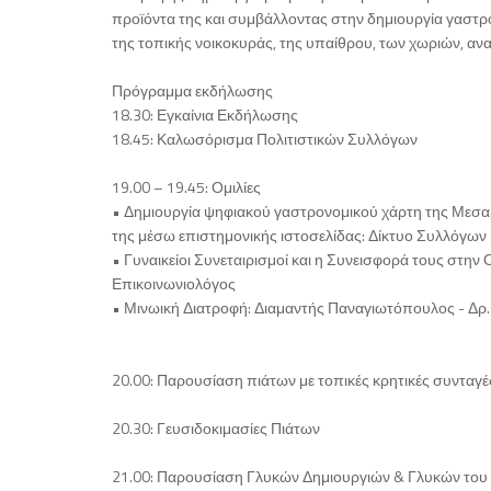
προϊόντα της και συμβάλλοντας στην δημιουργία γαστρ
της τοπικής νοικοκυράς, της υπαίθρου, των χωριών, ανα
Πρόγραμμα εκδήλωσης
18.30: Εγκαίνια Εκδήλωσης
18.45: Καλωσόρισμα Πολιτιστικών Συλλόγων
19.00 – 19.45: Ομιλίες
• Δημιουργία ψηφιακού γαστρονομικού χάρτη της Μεσαρ
της μέσω επιστημονικής ιστοσελίδας: Δίκτυο Συλλόγω
• Γυναικείοι Συνεταιρισμοί και η Συνεισφορά τους στην
Επικοινωνιολόγος
• Μινωική Διατροφή: Διαμαντής Παναγιωτόπουλος - Δρ.
20.00: Παρουσίαση πιάτων με τοπικές κρητικές συνταγ
20.30: Γευσιδοκιμασίες Πιάτων
21.00: Παρουσίαση Γλυκών Δημιουργιών & Γλυκών του