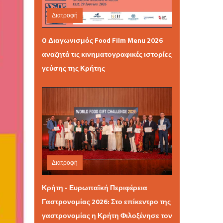
Διατροφή
Σάββατο 06 Ιουνίου 2026 10:05
O Διαγωνισμός Food Film Menu 2026
αναζητά τις κινηματογραφικές ιστορίες
γεύσης της Κρήτης
Διατροφή
Δευτέρα 25 Μαΐου 2026 12:36
Κρήτη - Ευρωπαϊκή Περιφέρεια
Γαστρονομίας 2026: Στο επίκεντρο της
γαστρονομίας η Κρήτη Φιλοξένησε τον