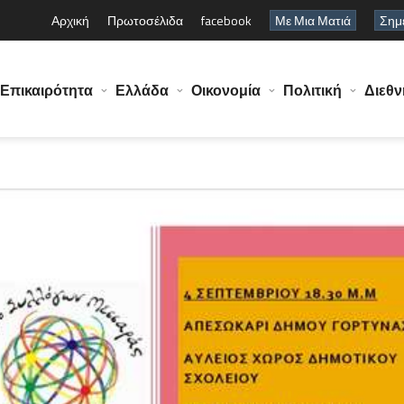
Αρχική
Πρωτοσέλιδα
facebook
Με Μια Ματιά
Σημε
Επικαιρότητα
Ελλάδα
Οικονομία
Πολιτική
Διεθν