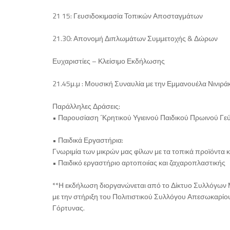
21 15: Γευσιδοκιμασία Τοπικών Αποσταγμάτων
21.30: Απονομή Διπλωμάτων Συμμετοχής & Δώρων
Ευχαριστίες – Κλείσιμο Εκδήλωσης
21.45μ.μ : Μουσική Συναυλία με την Εμμανουέλα Νινιρά
Παράλληλες Δράσεις:
• Παρουσίαση ´Κρητικού Υγιεινού Παιδικού Πρωινού Γε
• Παιδικά Εργαστήρια:
Γνωριμία των μικρών μας φίλων με τα τοπικά προϊόντα κ
• Παιδικό εργαστήριο αρτοποιίας και ζαχαροπλαστικής
**Η εκδήλωση διοργανώνεται από το Δίκτυο Συλλόγων
με την στήριξη του Πολιτιστικού Συλλόγου Απεσωκαρίου
Γόρτυνας.