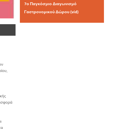
7ο Παγκόσμιο Διαγωνισμό
Γαστρονομικού Δώρου (vid)
ον
ίου,
ικής
εισφορά
ι
τα