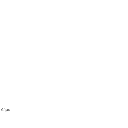
ν Δήμο