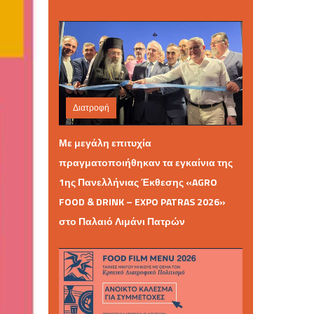
Διατροφή
Κυριακή 07 Ιουνίου 2026 08:37
Με μεγάλη επιτυχία
πραγματοποιήθηκαν τα εγκαίνια της
1ης Πανελλήνιας Έκθεσης «AGRO
FOOD & DRINK – EXPO PATRAS 2026»
στο Παλαιό Λιμάνι Πατρών