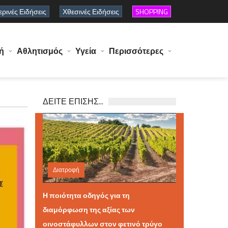
ρινές Ειδήσεις
Χθεσινές Ειδήσεις
SHOPPING
ή
Αθλητισμός
Υγεία
Περισσότερες
ΔΕΙΤΕ ΕΠΙΣΗΣ...
Διατροφή
Δευτέρα 03 Αυγούστου 2026 10:55
Η ποιότητα οδηγός για τη
διαμόρφωση της αξίας των
οινοστάφυλλων στον φετινό τρύγο