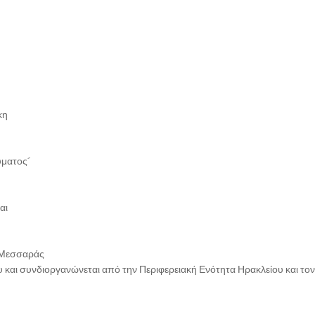
κη
ύματος´
αι
 Μεσσαράς
 και συνδιοργανώνεται από την Περιφερειακή Ενότητα Ηρακλείου και το