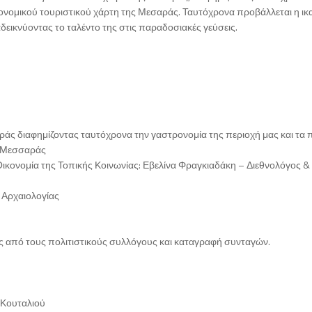
ονομικού τουριστικού χάρτη της Μεσαράς. Ταυτόχρονα προβάλλεται η ικ
δεικνύοντας το ταλέντο της στις παραδοσιακές γεύσεις.
άς διαφημίζοντας ταυτόχρονα την γαστρονομία της περιοχή μας και τα 
ν Μεσσαράς
 Οικονομία της Τοπικής Κοινωνίας: Εβελίνα Φραγκιαδάκη – Διεθνολόγος &
 Αρχαιολογίας
ές από τους πολιτιστικούς συλλόγους και καταγραφή συνταγών.
 Κουταλιού