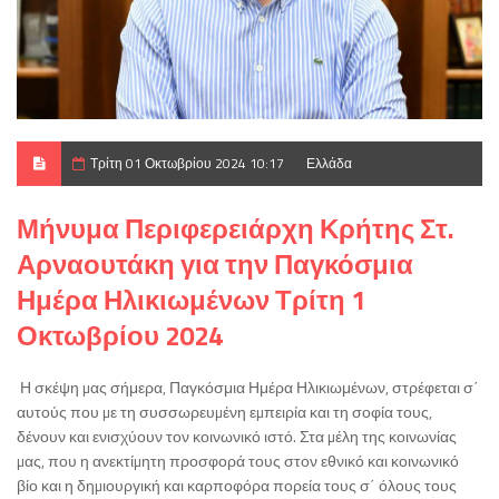
Τρίτη 01 Οκτωβρίου 2024 10:17
Ελλάδα
Μήνυμα Περιφερειάρχη Κρήτης Στ.
Αρναουτάκη για την Παγκόσμια
Ημέρα Ηλικιωμένων Τρίτη 1
Οκτωβρίου 2024
Η σκέψη µας σήμερα, Παγκόσμια Ημέρα Ηλικιωμένων, στρέφεται σ΄
αυτούς που µε τη συσσωρευµένη εµπειρία και τη σοφία τους,
δένουν και ενισχύουν τον κοινωνικό ιστό. Στα µέλη της κοινωνίας
µας, που η ανεκτίµητη προσφορά τους στον εθνικό και κοινωνικό
βίο και η δηµιουργική και καρποφόρα πορεία τους σ΄ όλους τους