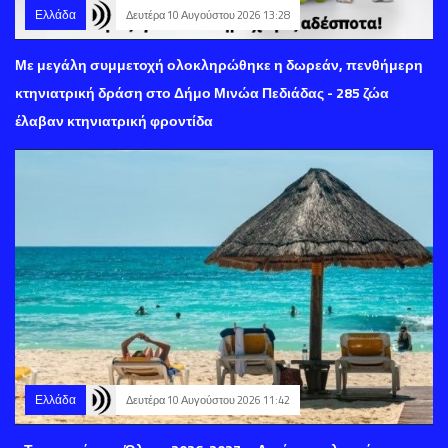
Ελλάδα
Δευτέρα 10 Αυγούστου 2026 13:28
Με μεγάλη συμμετοχή ολοκληρώθηκε η δωρεάν, πενθήμερη
κτηνιατρική δράση στο Δήμο Μινώα Πεδιάδας - 285 ζώα
έλαβαν κτηνιατρική φροντίδα
Ελλάδα
Δευτέρα 10 Αυγούστου 2026 11:42