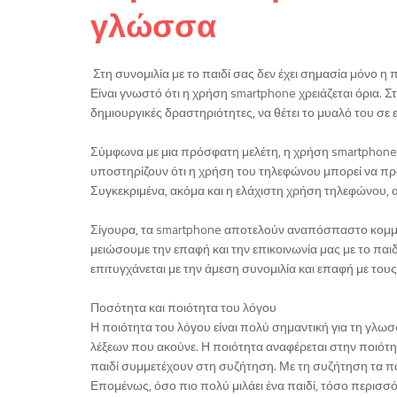
γλώσσα
Στη συνομιλία με το παιδί σας δεν έχει σημασία μόνο η
Είναι γνωστό ότι η χρήση smartphone χρειάζεται όρια. Στ
δημιουργικές δραστηριότητες, να θέτει το μυαλό του σε 
Σύμφωνα με μια πρόσφατη μελέτη, η χρήση smartphone μπ
υποστηρίζουν ότι η χρήση του τηλεφώνου μπορεί να προ
Συγκεκριμένα, ακόμα και η ελάχιστη χρήση τηλεφώνου, 
Σίγουρα, τα smartphone αποτελούν αναπόσπαστο κομμάτι
μειώσουμε την επαφή και την επικοινωνία μας με το παι
επιτυγχάνεται με την άμεση συνομιλία και επαφή με τους
Ποσότητα και ποιότητα του λόγου
Η ποιότητα του λόγου είναι πολύ σημαντική για τη γλω
λέξεων που ακούνε. Η ποιότητα αναφέρεται στην ποιότη
παιδί συμμετέχουν στη συζήτηση. Με τη συζήτηση τα πα
Επομένως, όσο πιο πολύ μιλάει ένα παιδί, τόσο περισσότ