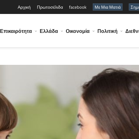
Αρχική
Πρωτοσέλιδα
facebook
Με Μια Ματιά
Σημε
Επικαιρότητα
Ελλάδα
Οικονομία
Πολιτική
Διεθν