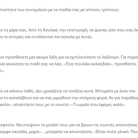
 ποιότητα των συνομιλιών με τα παιδιά σας με απλούς τρόπους:
 τη μέρα σας. Από τη δουλειά, την επιστροφή, τα ψώνια, κάτι που σας έ
ν οι ιστορίες και συνδέονται πιο εύκολα με αυτές.
να προσθέσετε μια ακόμα λέξη για να εμπλουτίσετε το λεξιλόγιο. Για παρά
και ακούσετε το παιδί σας να λέει, «Ένα πουλάκι κελαηδάει», προσθέστε,
ί».
 να κάνουν λάθη. Δεν χρειάζεται να τονίζετε αυτό. Μπορείτε με έναν πιο
α το καταλάβουν και να σας μιμηθούν την επόμενη φορά. Αν για παράδει
καλά», απαντήστε τους με το σωστό: «Τι ωραία που έφαγες καλά».
κεφτούν. Να στύψουν το μυαλό τους για να βρουν τις σωστές απαντήσεις.
 όμορφο σκυλάκι, μαμά»… μπορείτε να απαντήσετε, «Είναι πολύ γλυκό. Που