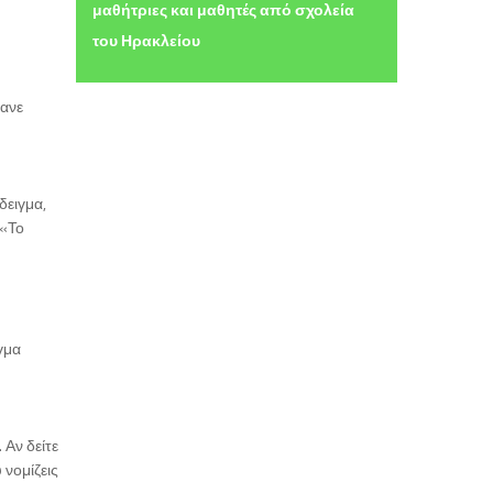
μαθήτριες και μαθητές από σχολεία
του Ηρακλείου
κανε
δειγμα,
 «Το
γμα
 Αν δείτε
 νομίζεις