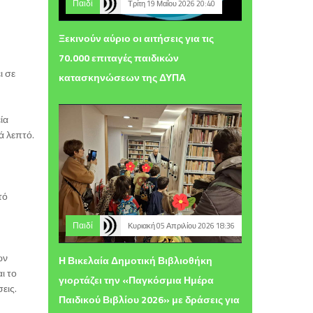
Παιδί
Τρίτη 19 Μαΐου 2026 20:40
Ξεκινούν αύριο οι αιτήσεις για τις
70.000 επιταγές παιδικών
ι σε
κατασκηνώσεων της ΔΥΠΑ
ία
ά λεπτό.
τό
Παιδί
Κυριακή 05 Απριλίου 2026 18:36
ων
Η Βικελαία Δημοτική Βιβλιοθήκη
ι το
γιορτάζει την «Παγκόσμια Ημέρα
εις.
Παιδικού Βιβλίου 2026» με δράσεις για