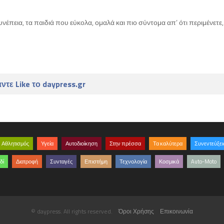
έπεια, τα παιδιά που εύκολα, ομαλά και πιο σύντομα απ’ ότι περιμένετε,
ντε Like το daypress.gr
Αθλητισμός
Υγεία
Αυτοδιοίκηση
Στην πρέσσα
Τα καλύτερα
Συνεντεύξει
δί
Διατροφή
Συνταγές
Επιστήμη
Τεχνολογία
Κοσμικά
Auto-Moto
© daypress. All rights reserved.
Όροι Χρήσης
Επικοινωνία