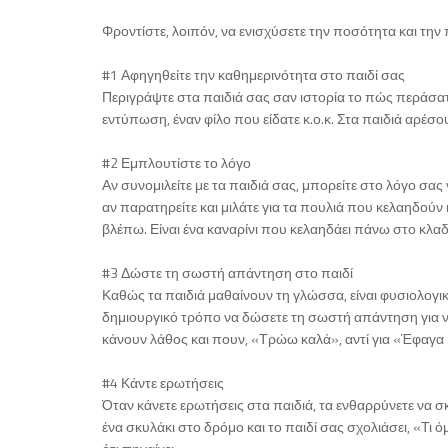
Φροντίστε, λοιπόν, να ενισχύσετε την ποσότητα και την
#1 Αφηγηθείτε την καθημερινότητα στο παιδί σας
Περιγράψτε στα παιδιά σας σαν ιστορία το πώς περάσατε
εντύπωση, έναν φίλο που είδατε κ.ο.κ. Στα παιδιά αρέσου
#2 Εμπλουτίστε το λόγο
Αν συνομιλείτε με τα παιδιά σας, μπορείτε στο λόγο σας 
αν παρατηρείτε και μιλάτε για τα πουλιά που κελαηδούν 
βλέπω. Είναι ένα καναρίνι που κελαηδάει πάνω στο κλαδ
#3 Δώστε τη σωστή απάντηση στο παιδί
Καθώς τα παιδιά μαθαίνουν τη γλώσσα, είναι φυσιολογικό
δημιουργικό τρόπο να δώσετε τη σωστή απάντηση για ν
κάνουν λάθος και πουν, «Τρώω καλά», αντί για «Έφαγα 
#4 Κάντε ερωτήσεις
Όταν κάνετε ερωτήσεις στα παιδιά, τα ενθαρρύνετε να σ
ένα σκυλάκι στο δρόμο και το παιδί σας σχολιάσει, «Τι