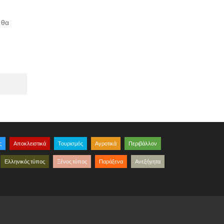
 θα
ς
Αποκλειστικά
Τουρισμός
Αγροτικά
Περιβάλλον
Ελληνικός τύπος
Ξένος τύπος
Παράξενα
Ανεξήγητα