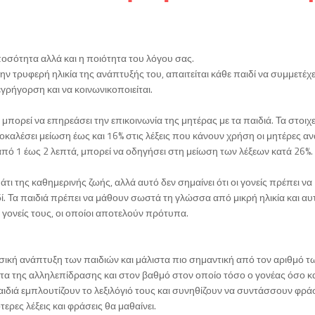
 ποσότητα αλλά και η ποιότητα του λόγου σας.
ην τρυφερή ηλικία της ανάπτυξής του, απαιτείται κάθε παιδί να συμμετέχε
εγρήγορση και να κοινωνικοποιείται.
ορεί να επηρεάσει την επικοινωνία της μητέρας με τα παιδιά. Τα στοιχε
καλέσει μείωση έως και 16% στις λέξεις που κάνουν χρήση οι μητέρες αν
από 1 έως 2 λεπτά, μπορεί να οδηγήσει στη μείωση των λέξεων κατά 26%.
 της καθημερινής ζωής, αλλά αυτό δεν σημαίνει ότι οι γονείς πρέπει να
δί. Τα παιδιά πρέπει να μάθουν σωστά τη γλώσσα από μικρή ηλικία και αυ
 γονείς τους, οι οποίοι αποτελούν πρότυπα.
σσική ανάπτυξη των παιδιών και μάλιστα πιο σημαντική από τον αριθμό τ
τα της αλληλεπίδρασης και στον βαθμό στον οποίο τόσο ο γονέας όσο κα
ιδιά εμπλουτίζουν το λεξιλόγιό τους και συνηθίζουν να συντάσσουν φράσ
ερες λέξεις και φράσεις θα μαθαίνει.