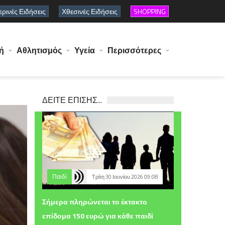
ρινές Ειδήσεις
Χθεσινές Ειδήσεις
SHOPPING
ή
Αθλητισμός
Υγεία
Περισσότερες
ΔΕΙΤΕ ΕΠΙΣΗΣ...
Παιδί
Τρίτη 30 Ιουνίου 2026 09:08
Σήμερα πληρώνεται το έκτακτο
επίδομα 150 ευρώ για κάθε παιδί