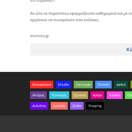
ότι πηγαίνει;».
Αν όλα τα παραπάνω εφαρμόζονται καθημερινά και με συν
αρχίσουν να συνομιλούν σαν ενήλικες.
imommy.gr
Κά
Επικαιρότητα
Ελλάδα
Οικονομία
Πολιτική
Διεθνή
Απόψεις
Πολιτισμός
Εργασία
Άρθρα
Γυναίκα
Παι
Ανέκδοτα
Αγγελίες
Ζώδια
Shopping