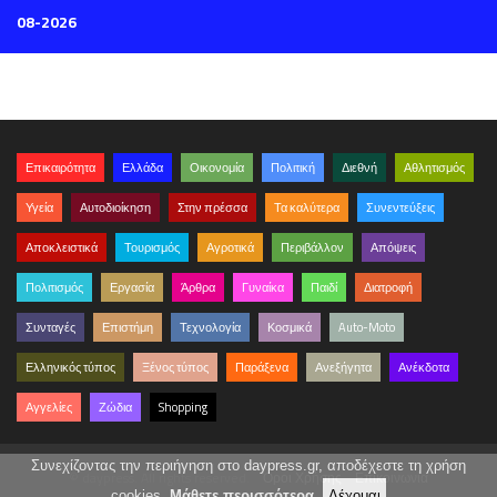
08-2026
Επικαιρότητα
Ελλάδα
Οικονομία
Πολιτική
Διεθνή
Αθλητισμός
Υγεία
Αυτοδιοίκηση
Στην πρέσσα
Τα καλύτερα
Συνεντεύξεις
Αποκλειστικά
Τουρισμός
Αγροτικά
Περιβάλλον
Απόψεις
Πολιτισμός
Εργασία
Άρθρα
Γυναίκα
Παιδί
Διατροφή
Συνταγές
Επιστήμη
Τεχνολογία
Κοσμικά
Auto-Moto
Ελληνικός τύπος
Ξένος τύπος
Παράξενα
Ανεξήγητα
Ανέκδοτα
Αγγελίες
Ζώδια
Shopping
Συνεχίζοντας την περιήγηση στο daypress.gr, αποδέχεστε τη χρήση
© daypress. All rights reserved.
Όροι Χρήσης
Επικοινωνία
cookies.
Μάθετε περισσότερα
.