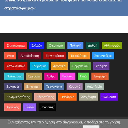
στρατόσφαιρα»
Επικαιρότητα
Ελλάδα
Οικονομία
Πολιτική
Διεθνή
Αθλητισμός
Υγεία
Αυτοδιοίκηση
Στην πρέσσα
Τα καλύτερα
Συνεντεύξεις
Αποκλειστικά
Τουρισμός
Αγροτικά
Περιβάλλον
Απόψεις
Πολιτισμός
Εργασία
Άρθρα
Γυναίκα
Παιδί
Διατροφή
Συνταγές
Επιστήμη
Τεχνολογία
Κοσμικά
Auto-Moto
Ελληνικός τύπος
Ξένος τύπος
Παράξενα
Ανεξήγητα
Ανέκδοτα
Αγγελίες
Ζώδια
Shopping
Συνεχίζοντας την περιήγηση στο daypress.gr, αποδέχεστε τη χρήση
© daypress. All rights reserved.
Όροι Χρήσης
Επικοινωνία