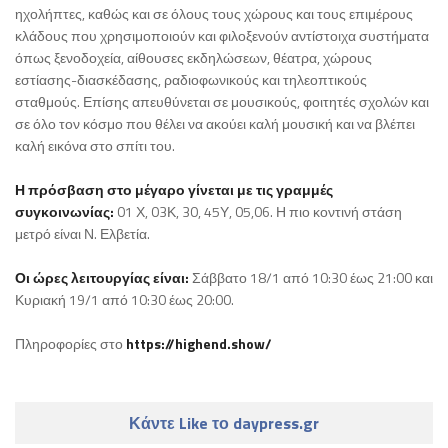
ηχολήπτες, καθώς και σε όλους τους χώρους και τους επιμέρους
κλάδους που χρησιμοποιούν και φιλοξενούν αντίστοιχα συστήματα
όπως ξενοδοχεία, αίθουσες εκδηλώσεων, θέατρα, χώρους
εστίασης-διασκέδασης, ραδιοφωνικούς και τηλεοπτικούς
σταθμούς. Επίσης απευθύνεται σε μουσικούς, φοιτητές σχολών και
σε όλο τον κόσμο που θέλει να ακούει καλή μουσική και να βλέπει
καλή εικόνα στο σπίτι του.
Η πρόσβαση στο μέγαρο γίνεται με τις γραμμές
συγκοινωνίας:
01 Χ, 03Κ, 30, 45Υ, 05,06. Η πιο κοντινή στάση
μετρό είναι Ν. Ελβετία.
Οι ώρες λειτουργίας είναι:
Σάββατο 18/1 από 10:30 έως 21:00 και
Κυριακή 19/1 από 10:30 έως 20:00.
Πληροφορίες στο
https://highend.show/
Κάντε Like το daypress.gr