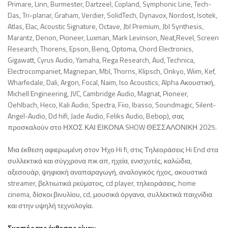
Primare, Linn, Burmester, Dartzeel, Copland, Symphonic Line, Tech-
Das, Tri-planar, Graham, Verdier, SolidTech, Dynavox, Nordost, Isotek,
Atlas, Elac, Acoustic Signature, Octave, Jbl Premium, Jbl Synthesis,
Marantz, Denon, Pioneer, Luxman, Mark Levinson, Neat,Revel, Screen
Research, Thorens, Epson, Benq, Optoma, Chord Electronics,
Gigawatt, Cyrus Audio, Yamaha, Rega Research, Aud, Technica,
Electrocompaniet, Magnepan, Mbl, Thorns, Klipsch, Onkyo, Wiim, Kef,
Wharfedale, Dali, Argon, Focal, Naim, Iso Acoustics, Alpha Ακουστική,
Michell Engineering, JVC, Cambridge Audio, Magnat, Pioneer,
Oehlbach, Heco, Kali Audio, Spectra, Fiio, Ibasso, Soundmagic, Silent-
Angel-Audio, Dd hifi, Jade Audio, Feliks Audio, Bebοp), σας
προσκαλούν στο ΗΧΟΣ ΚΑΙ ΕΙΚΟΝΑ SHOW ΘΕΣΣΑΛΟΝΙΚΗ 2025.
Μια έκθεση αφιερωμένη στον Ήχο Hi fi, στις Τηλεοράσεις Hi End στα
συλλεκτικά και σύγχρονα πικ απ, ηχεία, ενισχυτές, καλώδια,
αξεσουάρ, ψηφιακή αναπαραγωγή, αναλογικός ήχος, ακουστικά
streamer, βελτιωτικά ρεύματος, cd player, τηλεοράσεις, home
cinema, δίσκοι βινυλίου, cd, μουσικά όργανα, συλλεκτικά παιχνίδια
και στην υψηλή τεχνολογία.
Σκοπός της έκθεσης είναι: