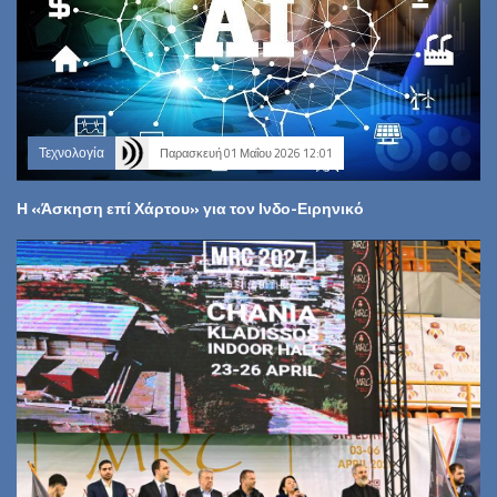
Τεχνολογία
Παρασκευή 01 Μαΐου 2026 12:01
Η «Άσκηση επί Χάρτου» για τον Ινδο-Ειρηνικό