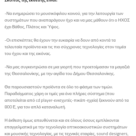
-Να ενημερώσει το μουσικόφιλου κοινού, για την λειτουργία των
συστημάτων που αναπαράγουν ήχο και να μας μάθουν ότι ο ΗΧΟΣ
έχει Βάθος, Πλάτος και Ύψος.
-Οι επισκέπτες θα έχουν την ευκαιρία να δουν από κοντά τα
τελευταία προϊόντα και τις πιο σύγχρονες τεχνολογίες στον τομέα
του ήχου και της εικόνας.
-Να μας συγκεντρώσει σε μια γιορτή που προετοίμασαν τα μαγαζιά
της Θεσσαλονίκης, με την αιγίδα του Δήμου Θεσσαλονίκης.
Θα παρουσιαστούν προϊόντα σε όλο το φάσμα των τιμών.
Παραδείγματος χάρη οι τιμές για ένα πλήρες σύστημα (που
αποτελείται από cd player-ενισχυτές-πικάπ-ηχεία) ξεκινούν από τα
800 Ε, για τον απλό καταναλωτή.
Η έκθεση όμως απευθύνεται και σε όλους όσους εμπλέκονται
επαγγελματικά με την τεχνολογία οπτικοακουστικών συστημάτων
και μουσικής τεχνολογίας, με τις τεχνικές εταιρίες, sound designers,