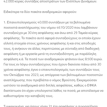
42.000 κύριες συντάξεις αποστράτων των Ενόπλων Δυνάμεων.
Ειδικότερα τα δύο πακέτα αναδρομικών αφορούν:
1. Επανυπολογισμούς 40.000 συντάξεων με τα βελτιωμένα
ποσοστά αναπλήρωσης του νόμου 4670/2020 που λαμβάνουν
συνταξιούχοι με 30 έτη ασφάλισης και άνω από 29 Ταμεία κύριας
ασφάλισης. Το πακέτο αυτό αφορά συνταξιούχους οι οποίοι έχουν
ελλιπή στοιχεία στους χρόνους ασφάλισης ή και στις αποδοχές
τους, ή ανήκουν σε άλλες περιπτώσεις με σύνταξη από διαδοχική
ασφάλιση ή με εργασία μετά τη συνταξιοδότηση, με παράλληλη
ασφάλιση κ.ά. Τα ποσά των αναδρομικών φτάνουν έως 8.500 ευρώ.
Για τους εν λόγω συνταξιούχους που έχουν διανύσει πάνω από 30
χρόνια ασφάλισης έγινε ο επανυπολογισμός των συντάξεών τους
τον Οκτώβριο του 2023, ως απόρροια των βελτιωμένων ποσοστών
αναπλήρωσης που προβλέπει ο νόμος Βρούτση. Εκκρεμούσαν
ωστόσο τα αναδρομικά από διπλές ασφαλίσεις, καθώς ο ΕΦΚΑ
διαπίστωσε ότι είχαν υπολογιστεί λάθος τα ποσά, με αποτέλεσμα να
καθυστερήσει την καταβολή τους.
Συγκεκριμένα, για όσους είχαν 31 έτη ασφάλισης η προσαύξηση