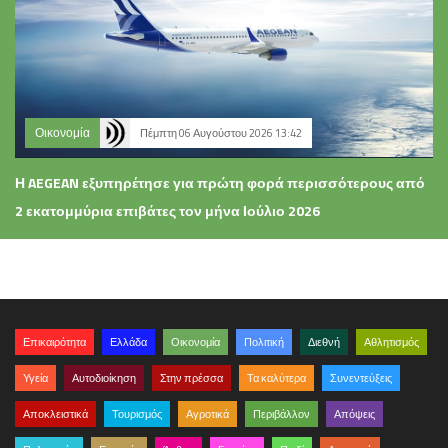
Οικονομία
Πέμπτη 06 Αυγούστου 2026 13:42
Η AEGEAN εξυπηρέτησε για πρώτη φορά περισσότερους από
2 εκατομμύρια επιβάτες τον μήνα Ιούλιο 2026
Επικαιρότητα
Ελλάδα
Οικονομία
Πολιτική
Διεθνή
Αθλητισμός
Υγεία
Αυτοδιοίκηση
Στην πρέσσα
Τα καλύτερα
Συνεντεύξεις
Αποκλειστικά
Τουρισμός
Αγροτικά
Περιβάλλον
Απόψεις