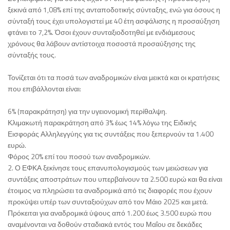
ξεκινά από 1,08% επί της ανταποδοτικής σύνταξης, ενώ για όσους η
σύνταξή τους έχει υπολογιστεί με 40 έτη ασφάλισης η προσαύξηση
φτάνει το 7,2%. Όσοι έχουν συνταξιοδοτηθεί με ενδιάμεσους
χρόνους θα λάβουν αντίστοιχα ποσοστά προσαύξησης της
σύνταξής τους.
Τονίζεται ότι τα ποσά των αναδρομικών είναι μεικτά και οι κρατήσεις
που επιβάλλονται είναι:
6% (παρακράτηση) για την υγειονομική περίθαλψη.
Κλιμακωτή παρακράτηση από 3% έως 14% λόγω της Ειδικής
Εισφοράς Αλληλεγγύης για τις συντάξεις που ξεπερνούν τα 1.400
ευρώ.
Φόρος 20% επί του ποσού των αναδρομικών.
2. Ο ΕΦΚΑ ξεκίνησε τους επανυπολογισμούς των μειώσεων για
συντάξεις αποστράτων που υπερβαίνουν τα 2.500 ευρώ και θα είναι
έτοιμος να πληρώσει τα αναδρομικά από τις διαφορές που έχουν
προκύψει υπέρ των συνταξιούχων από τον Μάιο 2025 και μετά.
Πρόκειται για αναδρομικά ύψους από 1.200 έως 3.500 ευρώ που
αναμένονται να δοθούν σταδιακά εντός του Μαΐου σε δεκάδες