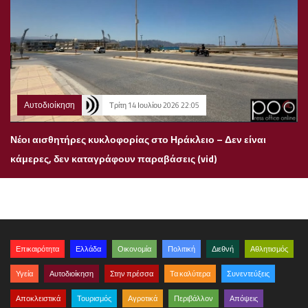
Αυτοδιοίκηση
Τρίτη 14 Ιουλίου 2026 22:05
Νέοι αισθητήρες κυκλοφορίας στο Ηράκλειο – Δεν είναι
κάμερες, δεν καταγράφουν παραβάσεις (vid)
Επικαιρότητα
Ελλάδα
Οικονομία
Πολιτική
Διεθνή
Αθλητισμός
Υγεία
Αυτοδιοίκηση
Στην πρέσσα
Τα καλύτερα
Συνεντεύξεις
Αποκλειστικά
Τουρισμός
Αγροτικά
Περιβάλλον
Απόψεις