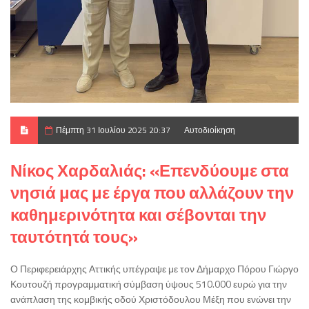
Πέμπτη 31 Ιουλίου 2025 20:37
Αυτοδιοίκηση
Νίκος Χαρδαλιάς: «Επενδύουμε στα
νησιά μας με έργα που αλλάζουν την
καθημερινότητα και σέβονται την
ταυτότητά τους»
Ο Περιφερειάρχης Αττικής υπέγραψε με τον Δήμαρχο Πόρου Γιώργο
Κουτουζή προγραμματική σύμβαση ύψους 510.000 ευρώ για την
ανάπλαση της κομβικής οδού Χριστόδουλου Μέξη που ενώνει την