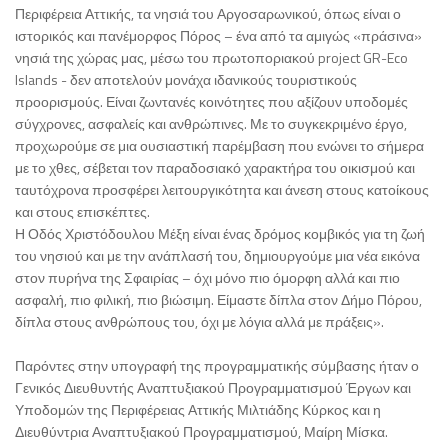
Περιφέρεια Αττικής, τα νησιά του Αργοσαρωνικού, όπως είναι ο
ιστορικός και πανέμορφος Πόρος – ένα από τα αμιγώς «πράσινα»
νησιά της χώρας μας, μέσω του πρωτοποριακού project GR-Eco
Islands - δεν αποτελούν μονάχα ιδανικούς τουριστικούς
προορισμούς. Είναι ζωντανές κοινότητες που αξίζουν υποδομές
σύγχρονες, ασφαλείς και ανθρώπινες. Με το συγκεκριμένο έργο,
προχωρούμε σε μια ουσιαστική παρέμβαση που ενώνει το σήμερα
με το χθες, σέβεται τον παραδοσιακό χαρακτήρα του οικισμού και
ταυτόχρονα προσφέρει λειτουργικότητα και άνεση στους κατοίκους
και στους επισκέπτες.
Η Οδός Χριστόδουλου Μέξη είναι ένας δρόμος κομβικός για τη ζωή
του νησιού και με την ανάπλασή του, δημιουργούμε μια νέα εικόνα
στον πυρήνα της Σφαιρίας – όχι μόνο πιο όμορφη αλλά και πιο
ασφαλή, πιο φιλική, πιο βιώσιμη. Είμαστε δίπλα στον Δήμο Πόρου,
δίπλα στους ανθρώπους του, όχι με λόγια αλλά με πράξεις».
Παρόντες στην υπογραφή της προγραμματικής σύμβασης ήταν ο
Γενικός Διευθυντής Αναπτυξιακού Προγραμματισμού Έργων και
Υποδομών της Περιφέρειας Αττικής Μιλτιάδης Κύρκος και η
Διευθύντρια Αναπτυξιακού Προγραμματισμού, Μαίρη Μίσκα.