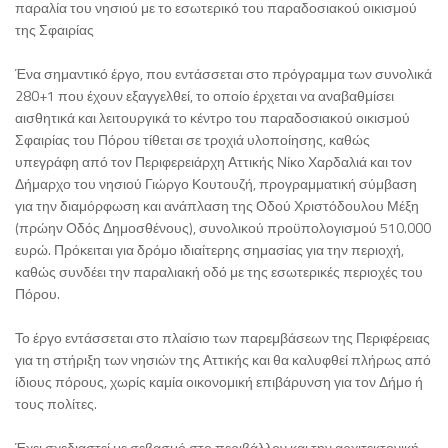
παραλία του νησιού με το εσωτερικό του παραδοσιακού οικισμού
της Σφαιρίας
Ένα σημαντικό έργο, που εντάσσεται στο πρόγραμμα των συνολικά
280+1 που έχουν εξαγγελθεί, το οποίο έρχεται να αναβαθμίσει
αισθητικά και λειτουργικά το κέντρο του παραδοσιακού οικισμού
Σφαιρίας του Πόρου τίθεται σε τροχιά υλοποίησης, καθώς
υπεγράφη από τον Περιφερειάρχη Αττικής Νίκο Χαρδαλιά και τον
Δήμαρχο του νησιού Γιώργο Κουτουζή, προγραμματική σύμβαση
για την διαμόρφωση και ανάπλαση της Οδού Χριστόδουλου Μέξη
(πρώην Οδός Δημοσθένους), συνολικού προϋπολογισμού 510.000
ευρώ. Πρόκειται για δρόμο ιδιαίτερης σημασίας για την περιοχή,
καθώς συνδέει την παραλιακή οδό με της εσωτερικές περιοχές του
Πόρου.
Το έργο εντάσσεται στο πλαίσιο των παρεμβάσεων της Περιφέρειας
για τη στήριξη των νησιών της Αττικής και θα καλυφθεί πλήρως από
ίδιους πόρους, χωρίς καμία οικονομική επιβάρυνση για τον Δήμο ή
τους πολίτες.
Έχει σχεδιαστεί με σεβασμό στο περιβάλλον και την αρχιτεκτονική