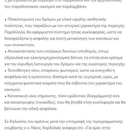
του παραδοσιακού οικισμού και περιλαμβάνει:
• Πλακόστρωση του δρόμου με υλικά υψηλής αισθητικής
ποιότητας, που ταιριάζουν με τον ιστορικό χαρακτήρα της περιοχής.
Παράλληλα, θα εφαρμοστεί σύστημα ήπιας κυκλοφορίας, ώστε να
διασφαλίζεται η ασφαλής και άνετη μετακίνηση των κατοίκων και
των επισκεπτών.
• Αποκατάσταση των υπόγειων δικτύων υποδομής, όπως
υδραυλικά και ηλεκτρομηχανολογικά δίκτυα, τα οποία είναι κρίσιμα
για την εύρυθμη λειτουργία του δρόμου και της ευρύτερης περιοχής.
• Τοποθέτηση νέου, επαρκούς φωτισμού, ώστε να ενισχυθεί η
ασφάλεια και η ορατότητα, ιδιαίτερα κατά τις νυχτερινές ώρες, με
σύγχρονα φωτιστικά σώματα που θα σέβονται τον χαρακτήρα του
οικισμού.
• Κατασκευή νέας σήμανσης, τόσο οριζόντιας (διαγράμμιση) όσο
και κατακόρυφης (πινακίδες), που θα βοηθά στην κυκλοφορία και θα
βελτιώνει την οδική ασφάλεια.
Σε δηλώσεις του αμέσως μετά την υπογραφή της προγραμματικής
σύμβασης ο κ. Νίκος Χαρδαλιάς ανέφερε ότι: «Για εμάς στην