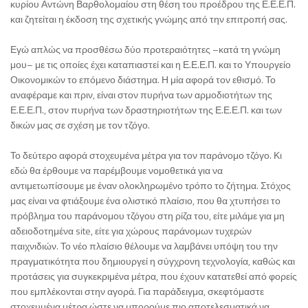
κυρίου Αντώνη Βαρθολομαίου στη θέση του προέδρου της Ε.Ε.Ε.Π.
και ζητείται η έκδοση της σχετικής γνώμης από την επιτροπή σας.
Εγώ απλώς να προσθέσω δύο προτεραιότητες –κατά τη γνώμη
μου– με τις οποίες έχει καταπιαστεί και η Ε.Ε.Ε.Π. και το Υπουργείο
Οικονομικών το επόμενο διάστημα. Η μία αφορά τον εθισμό. Το
αναφέραμε και πριν, είναι στον πυρήνα των αρμοδιοτήτων της
Ε.Ε.Ε.Π., στον πυρήνα των δραστηριοτήτων της Ε.Ε.Ε.Π. και των
δικών μας σε σχέση με τον τζόγο.
Το δεύτερο αφορά στοχευμένα μέτρα για τον παράνομο τζόγο. Κι
εδώ θα έρθουμε να παρέμβουμε νομοθετικά για να
αντιμετωπίσουμε με έναν ολοκληρωμένο τρόπο το ζήτημα. Στόχος
μας είναι να φτιάξουμε ένα ολιστικό πλαίσιο, που θα χτυπήσει το
πρόβλημα του παράνομου τζόγου στη ρίζα του, είτε μιλάμε για μη
αδειοδοτημένα site, είτε για χώρους παράνομων τυχερών
παιχνιδιών. Το νέο πλαίσιο θέλουμε να λαμβάνει υπόψη του την
πραγματικότητα που δημιουργεί η σύγχρονη τεχνολογία, καθώς και
προτάσεις για συγκεκριμένα μέτρα, που έχουν κατατεθεί από φορείς
που εμπλέκονται στην αγορά. Για παράδειγμα, σκεφτόμαστε
στοχευμένα μέτρα ώστε να μπορούμε πιο αποτελεσματικά να