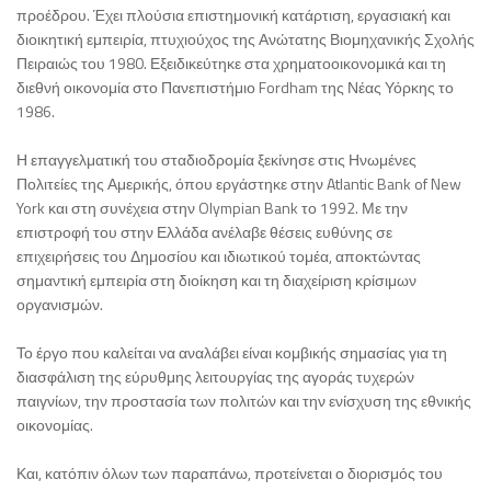
προέδρου. Έχει πλούσια επιστημονική κατάρτιση, εργασιακή και
διοικητική εμπειρία, πτυχιούχος της Ανώτατης Βιομηχανικής Σχολής
Πειραιώς του 1980. Εξειδικεύτηκε στα χρηματοοικονομικά και τη
διεθνή οικονομία στο Πανεπιστήμιο Fordham της Νέας Υόρκης το
1986.
Η επαγγελματική του σταδιοδρομία ξεκίνησε στις Ηνωμένες
Πολιτείες της Αμερικής, όπου εργάστηκε στην Atlantic Bank of New
York και στη συνέχεια στην Olympian Bank το 1992. Με την
επιστροφή του στην Ελλάδα ανέλαβε θέσεις ευθύνης σε
επιχειρήσεις του Δημοσίου και ιδιωτικού τομέα, αποκτώντας
σημαντική εμπειρία στη διοίκηση και τη διαχείριση κρίσιμων
οργανισμών.
Το έργο που καλείται να αναλάβει είναι κομβικής σημασίας για τη
διασφάλιση της εύρυθμης λειτουργίας της αγοράς τυχερών
παιγνίων, την προστασία των πολιτών και την ενίσχυση της εθνικής
οικονομίας.
Και, κατόπιν όλων των παραπάνω, προτείνεται ο διορισμός του