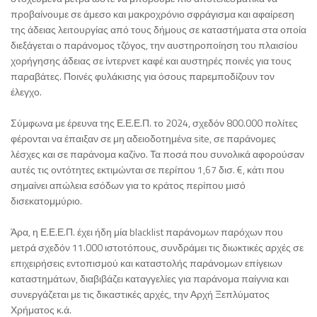
προβαίνουμε σε άμεσο και μακροχρόνιο σφράγισμα και αφαίρεση
της άδειας λειτουργίας από τους δήμους σε καταστήματα στα οποία
διεξάγεται ο παράνομος τζόγος, την αυστηροποίηση του πλαισίου
χορήγησης άδειας σε ίντερνετ καφέ και αυστηρές ποινές για τους
παραβάτες. Ποινές φυλάκισης για όσους παρεμποδίζουν τον
έλεγχο.
Σύμφωνα με έρευνα της Ε.Ε.Ε.Π. το 2024, σχεδόν 800.000 πολίτες
φέρονται να έπαιξαν σε μη αδειοδοτημένα site, σε παράνομες
λέσχες και σε παράνομα καζίνο. Τα ποσά που συνολικά αφορούσαν
αυτές τις οντότητες εκτιμώνται σε περίπου 1,67 δισ. €, κάτι που
σημαίνει απώλεια εσόδων για το κράτος περίπου μισό
δισεκατομμύριο.
Άρα, η Ε.Ε.Ε.Π. έχει ήδη μία blacklist παράνομων παρόχων που
μετρά σχεδόν 11.000 ιστοτόπους, συνδράμει τις διωκτικές αρχές σε
επιχειρήσεις εντοπισμού και καταστολής παράνομων επίγειων
καταστημάτων, διαβιβάζει καταγγελίες για παράνομα παίγνια και
συνεργάζεται με τις δικαστικές αρχές, την Αρχή Ξεπλύματος
Χρήματος κ.ά.