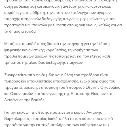
αρχή με διοικητική και οικονομική ανεξαρτησία και αυτοτέλεια,
αρμόδια για τη ρύθμιση, την εποπτεία και έλεγχο των αγορών
παροχής υπηρεσιών διεξαγωγής παιγνίων, μεριμνώντας για την
προστασία των παικτών με έμφαση στους ανηλίκους, καθώς και για
τα δημόσια έσοδα.
Με κύριες αρμοδιότητες βασικά την εισήγηση για την έκδοση
ψηφιακής κανονιστικής νομοθεσίας, τη χορήγηση των
προβλεπόμενων αδειών, πιστοποιήσεων και τον έλεγχο κάθε
τμήματος της αλυσίδας διεξαγωγής παιγνίων.
Συγκροτείται από εννέα μέλη και η θέση του προέδρου είναι
πλήρους και αποκλειστικής απασχόλησης, ενώ ο διορισμός του
πραγματοποιείται με απόφαση του Υπουργού Εθνικής Οικονομίας
και Οικονομικών, κατόπιν γνώμης της Επιτροπής Θεσμών και
Διαφάνειας της Βουλής.
Για την κάλυψη της θέσης προτείνεται ο κύριος Αντώνης
Βαρθολομαίος, ο οποίος διαθέτει όλα τα τυπικά και ουσιαστικά
προσόντα για την επιτυχή εκπλήρωση των καθηκόντων του