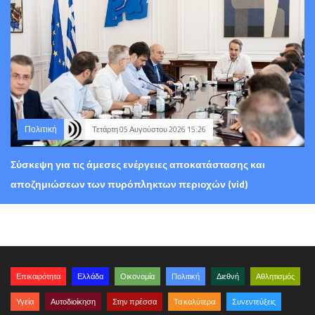
Πολιτική
Τετάρτη 05 Αυγούστου 2026 15:26
Σύσκεψη για τις άμεσες ενέργειες αποκατάστασης και
αποζημιώσεων των πυρόπληκτων περιοχών (vid)
Επικαιρότητα
Ελλάδα
Οικονομία
Πολιτική
Διεθνή
Αθλητισμός
Υγεία
Αυτοδιοίκηση
Στην πρέσσα
Τα καλύτερα
Συνεντεύξεις