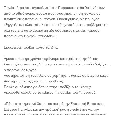
Τα νέα μέτρα που ανακοίνωσε ο κ. Πιερρακάκης και θα ισχύσουν
από το φθινόπωρο, προβλέπουν αυστηροποίηση ποινών σε
περιπτώσεις παράνομου τζόγου. Συγκεκριμένα, ο Υπουργός
εξήγγειλε ένα ολιστικό πλαίσιο που θα χτυπήσει το πρόβλημα στη
ρίζα του, είτε αυτό αφορά μη αδειοδοτημένα site, είτε χώρους
παράνομων τυχερών παιχνιδιών.
Ειδικότερα, προβλέπονται τα εξής:
Άμεσο και μακροχρόνιο σφράγισμα και αφαίρεση της άδειας
λειτουργίας από τους δήμους σε καταστήματα στα οποία διεξάγεται
ο παράνομος τζόγος
Αυστηροποίηση του πλαισίου χορήγησης άδειας σε ίντερνετ καφέ
Αυστηρές ποινές για τους παραβάτες
Ποινές φυλάκισης για όσους παρεμποδίζουν τον έλεγχο
Ακολουθεί ολόκληρο το κείμενο της ομιλίας του Υπουργού:
«Πάμε στο σημερινό θέμα που αφορά την Επιτροπή Εποπτείας
Ελέγχου Παιγνίων και την πρότασή μας η οποία έγινε για την
πρόσληψη του κυρίου Βαρθολομαίου, την ανεξάρτητη διοικητική