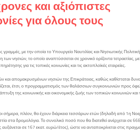
ρονες και αξιόπιστες
νίες για όλους τους
 γραμμές, με την οποία το Υπουργείο Ναυτιλίας και Νησιωτικής Πολιτικ
 των νησιών, το οποίο αναπτύσσεται σε χρονικό ορίζοντα τετραετίας, μ
έτησης για τις τοπικές κοινωνίες και τις ακτοπλοϊκές εταιρείες.
ρών και απομακρυσμένων νησιών της Επικράτειας, καθώς καθίσταται δυν
ίζεται, έτσι, ο προγραμματισμός των θαλάσσιων συγκοινωνιών προς όφε
πτυξη της κοινωνικής και οικονομικής ζωής των τοπικών κοινωνιών και 
χρι σήμερα, πλέον, θα έχουν διάρκεια τεσσάρων ετών (δηλαδή από 1η Νο
ία στα δρομολόγια. Το συνολικό ποσό που θα διατεθεί ανέρχεται σε 668
ς αυξάνεται σε 167 εκατ. ευρώ/έτος), ώστε να ανταποκρίνεται στις πραγμ