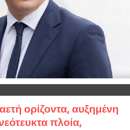
ραετή ορίζοντα, αυξημένη
νεότευκτα πλοία,