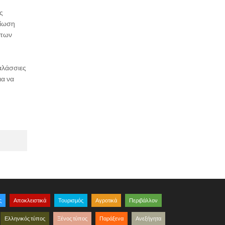
ς
είωση
 των
αλάσσιες
ια να
ς
Αποκλειστικά
Τουρισμός
Αγροτικά
Περιβάλλον
Ελληνικός τύπος
Ξένος τύπος
Παράξενα
Ανεξήγητα