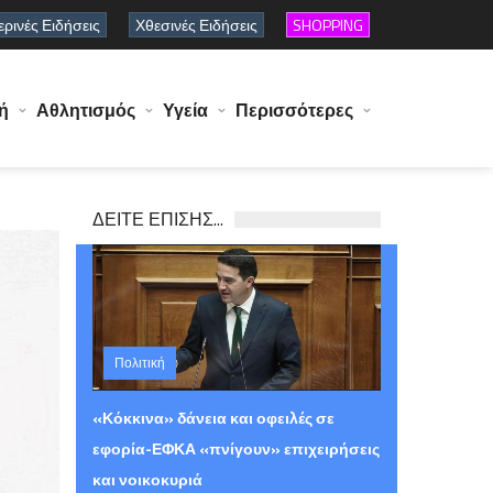
ρινές Ειδήσεις
Χθεσινές Ειδήσεις
SHOPPING
ή
Αθλητισμός
Υγεία
Περισσότερες
ΔΕΙΤΕ ΕΠΙΣΗΣ...
Πολιτική
Πέμπτη 06 Αυγούστου 2026 12:29
«Κόκκινα» δάνεια και οφειλές σε
εφορία-ΕΦΚΑ «πνίγουν» επιχειρήσεις
και νοικοκυριά