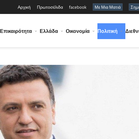
Αρχική
Πρωτοσέλιδα
facebook
Με Μια Ματιά
Σημε
Επικαιρότητα
Ελλάδα
Οικονομία
Πολιτική
Διεθν