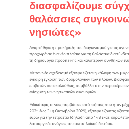
διασφαλίζουμε σύγχ
θαλάσσιες συγκοινω
νησιώτες»
Αναρτήθηκε η προκήρυξη του διαγωνισμού για τις άγονες
προχωρά σε ένα νέο πλαίσιο για τη θαλάσσια διασύνδεση
τη δημιουργία προοπτικής και καλύτερων συνθηκών εξυπηρ
Με τον νέο σχεδιασμό εξασφαλίζεται η κάλυψη των μικ
έγκαιρη έγκριση των δρομολογίων των πλοίων. Διασφαλ
επιβατών και ακολούθως, συμβάλλει στην περαιτέρω ανά
ενίσχυση των νησιωτικών οικονομιών.
Ειδικότερα, οι νέες συμβάσεις από ετήσιες που ήταν μέ
2025 έως 31η Οκτωβρίου 2029), εξασφαλίζοντας αξιοπιστ
ευρώ για την τετραετία (δηλαδή από 148 εκατ. ευρώ/έτο
λειτουργικές ανάγκες του ακτοπλοϊκού δικτύου.