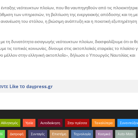
 ένταξης νεότευκτων πλοίων, που θα ναυπηγηθούν από τις πλοιοκτήτριε
ναβάθμιση των υπηρεσιών, τη βελτίωση της ενεργειακής απόδοσης και τη μ
 ανανέωση του στόλου, η βιώσιμη ανάπτυξη και η ποιοτική εξυπηρέτηση
 με τη δυνατότητα εισαγωγής νεότευκτων πλοίων, διασφαλίζουμε ότι οι θ
με τις τοπικές κοινωνίες, δίνουμε στις ακτοπλοϊκές εταιρείες το πλαίσιο γ
νο μέλλον στην ελληνική ακτοπλοΐα», δήλωσε ο Υπουργός Ναυτιλίας και
ντε Like το daypress.gr
Αθλητισμός
Υγεία
Αυτοδιοίκηση
Στην πρέσσα
Τα καλύτερα
Συνεντεύξει
δί
Διατροφή
Συνταγές
Επιστήμη
Τεχνολογία
Κοσμικά
Auto-Moto