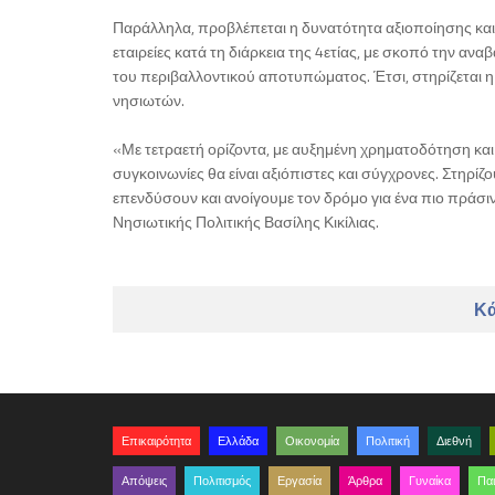
Παράλληλα, προβλέπεται η δυνατότητα αξιοποίησης και
εταιρείες κατά τη διάρκεια της 4ετίας, με σκοπό την α
του περιβαλλοντικού αποτυπώματος. Έτσι, στηρίζεται η
νησιωτών.
«Με τετραετή ορίζοντα, με αυξημένη χρηματοδότηση και
συγκοινωνίες θα είναι αξιόπιστες και σύγχρονες. Στηρίζου
επενδύσουν και ανοίγουμε τον δρόμο για ένα πιο πράσι
Νησιωτικής Πολιτικής Βασίλης Κικίλιας.
Κά
Επικαιρότητα
Ελλάδα
Οικονομία
Πολιτική
Διεθνή
Απόψεις
Πολιτισμός
Εργασία
Άρθρα
Γυναίκα
Παι