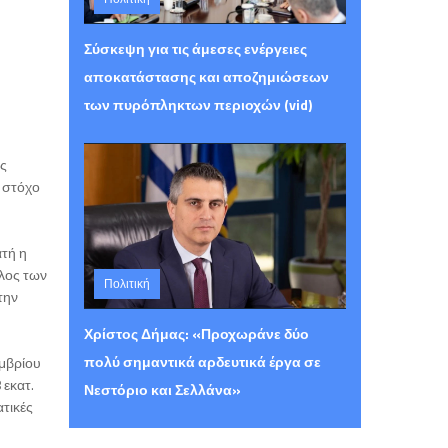
Τετάρτη 05 Αυγούστου 2026 15:26
Σύσκεψη για τις άμεσες ενέργειες
αποκατάστασης και αποζημιώσεων
των πυρόπληκτων περιοχών (vid)
ής
ε στόχο
ατή η
λος των
Πολιτική
την
Τρίτη 04 Αυγούστου 2026 23:48
Χρίστος Δήμας: «Προχωράνε δύο
πολύ σημαντικά αρδευτικά έργα σε
εμβρίου
 εκατ.
Νεστόριο και Σελλάνα»
ατικές