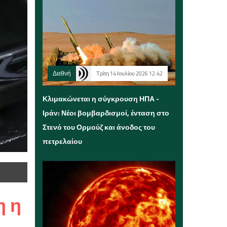
Διεθνή
Τρίτη 14 Ιουλίου 2026 12:42
Κλιμακώνεται η σύγκρουση ΗΠΑ -
Ιράν: Νέοι βομβαρδισμοί, ένταση στο
Στενό του Ορμούζ και άνοδος του
πετρελαίου
η η