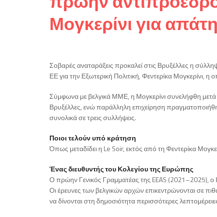
πρώην αντιπρόεδρος
Μογκερίνι για απάτ
Σοβαρές αναταράξεις προκαλεί στις Βρυξέλλες η σύλλ
ΕΕ για την Εξωτερική Πολιτική, Φεντερίκα Μογκερίνι, 
Σύμφωνα με βελγικά ΜΜΕ, η Μογκερίνι συνελήφθη μετά 
Βρυξέλλες, ενώ παράλληλη επιχείρηση πραγματοποιήθη
συνολικά σε τρεις συλλήψεις.
Ποιοι τελούν υπό κράτηση
Όπως μεταδίδει η Le Soir, εκτός από τη Φεντερίκα Μογκε
Ένας διευθυντής του Κολεγίου της Ευρώπης
Ο πρώην Γενικός Γραμματέας της EEAS (2021–2025), ο 
Οι έρευνες των βελγικών αρχών επικεντρώνονται σε πιθ
να δίνονται στη δημοσιότητα περισσότερες λεπτομέρειες