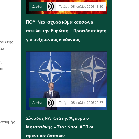
Διεθνή
Τετάρτη 08 Ιουλίου 2026 13:50
ΠΟΥ: Νέο ισχυρό κύμα καύσωνα
απειλεί την Ευρώπη – Προειδοποίηση
για αυξημένους κινδύνους
που της
ών.
ς
ει
Διεθνή
Τετάρτη 08 Ιουλίου 2026 00:37
Σύνοδος ΝΑΤΟ: Στην Άγκυρα ο
 στιγμής
Μητσοτάκης – Στο 5% του ΑΕΠ οι
αμυντικές δαπάνες