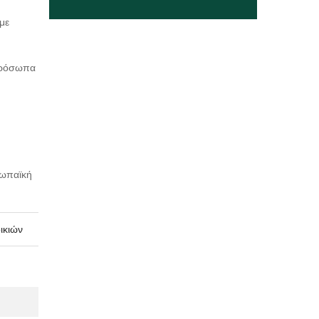
με
 πρόσωπα
ρωπαϊκή
ικιών