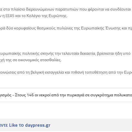
κε στο πλαίσιο διερευνώμενων παρατυπιών που φέρονται να συνδέονται 
 η EEAS και το Κολέγιο της Ευρώπης.
αφορά δύο κορυφαίους θεσμικούς πυλώνες της Ευρωπαϊκής Ένωσης και
 ευρωπαϊκής πολιτικής σκηνής την τελευταία δεκαετία, βρίσκεται ήδη υπό
χή της σε οικονομικές ατασθαλίες.
ακοινώσεις από τη βελγική εισαγγελία και πιθανή τοποθέτηση από την Ευ
ισμός - Στους 146 οι νεκροί από την πυρκαγιά σε συγκρότημα πολυκατο
ντε Like το daypress.gr