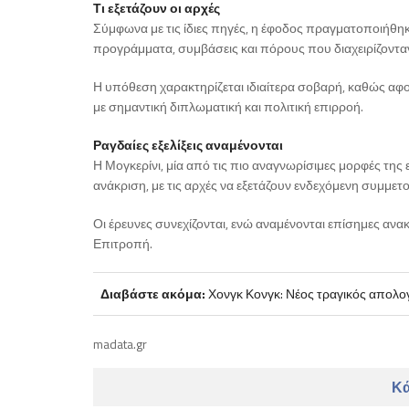
Τι εξετάζουν οι αρχές
Σύμφωνα με τις ίδιες πηγές, η έφοδος πραγματοποιήθη
προγράμματα, συμβάσεις και πόρους που διαχειρίζονταν
Η υπόθεση χαρακτηρίζεται ιδιαίτερα σοβαρή, καθώς 
με σημαντική διπλωματική και πολιτική επιρροή.
Ραγδαίες εξελίξεις αναμένονται
Η Μογκερίνι, μία από τις πιο αναγνωρίσιμες μορφές της
ανάκριση, με τις αρχές να εξετάζουν ενδεχόμενη συμμετο
Οι έρευνες συνεχίζονται, ενώ αναμένονται επίσημες αν
Επιτροπή.
Διαβάστε ακόμα:
Χονγκ Κονγκ: Νέος τραγικός απολογ
madata.gr
Κά