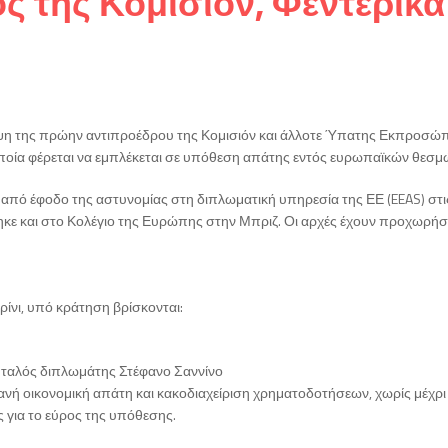
 της Κομισιόν, Φεντερίκα
η
ηψη της πρώην αντιπροέδρου της Κομισιόν και άλλοτε Ύπατης Εκπροσώ
η οποία φέρεται να εμπλέκεται σε υπόθεση απάτης εντός ευρωπαϊκών θεσμ
από έφοδο της αστυνομίας στη διπλωματική υπηρεσία της ΕΕ (EEAS) στι
κε και στο Κολέγιο της Ευρώπης στην Μπριζ. Οι αρχές έχουν προχωρήσ
ρίνι, υπό κράτηση βρίσκονται:
Ιταλός διπλωμάτης Στέφανο Σαννίνο
ανή οικονομική απάτη και κακοδιαχείριση χρηματοδοτήσεων, χωρίς μέχρι
 για το εύρος της υπόθεσης.