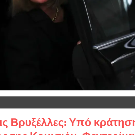
ις Βρυξέλλες: Υπό κράτησ