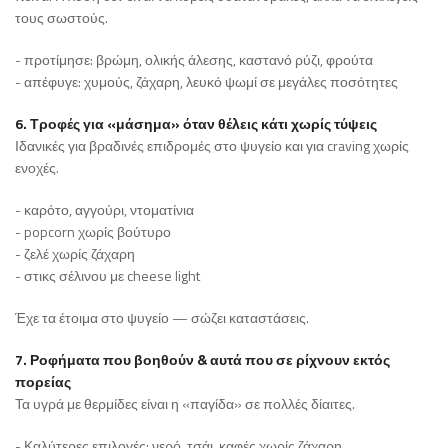
τους σωστούς.
- προτίμησε: βρώμη, ολικής άλεσης, καστανό ρύζι, φρούτα
- απέφυγε: χυμούς, ζάχαρη, λευκό ψωμί σε μεγάλες ποσότητες
6. Τροφές για «μάσημα» όταν θέλεις κάτι χωρίς τύψεις
Ιδανικές για βραδινές επιδρομές στο ψυγείο και για craving χωρίς
ενοχές.
- καρότο, αγγούρι, ντοματίνια
- popcorn χωρίς βούτυρο
- ζελέ χωρίς ζάχαρη
- στικς σέλινου με cheese light
Έχε τα έτοιμα στο ψυγείο — σώζει καταστάσεις.
7. Ροφήματα που βοηθούν & αυτά που σε ρίχνουν εκτός
πορείας
Τα υγρά με θερμίδες είναι η «παγίδα» σε πολλές δίαιτες.
- Καλύτερες επιλογές: νερό, τσάι, καφές χωρίς ζάχαρη