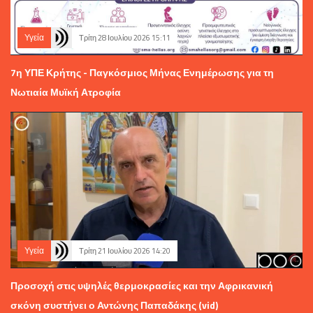
Υγεία
Τρίτη 28 Ιουλίου 2026 15:11
7η ΥΠΕ Κρήτης - Παγκόσμιος Μήνας Ενημέρωσης για τη
Νωτιαία Μυϊκή Ατροφία
Υγεία
Τρίτη 21 Ιουλίου 2026 14:20
Προσοχή στις υψηλές θερμοκρασίες και την Αφρικανική
σκόνη συστήνει ο Αντώνης Παπαδάκης (vid)