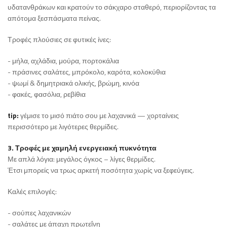
υδατανθράκων και κρατούν το σάκχαρο σταθερό, περιορίζοντας τα
απότομα ξεσπάσματα πείνας.
Τροφές πλούσιες σε φυτικές ίνες:
- μήλα, αχλάδια, μούρα, πορτοκάλια
- πράσινες σαλάτες, μπρόκολο, καρότα, κολοκύθια
- ψωμί & δημητριακά ολικής, βρώμη, κινόα
- φακές, φασόλια, ρεβίθια
tip:
γέμισε το μισό πιάτο σου με λαχανικά — χορταίνεις
περισσότερο με λιγότερες θερμίδες.
3. Τροφές με χαμηλή ενεργειακή πυκνότητα
Με απλά λόγια: μεγάλος όγκος – λίγες θερμίδες.
Έτσι μπορείς να τρως αρκετή ποσότητα χωρίς να ξεφεύγεις.
Καλές επιλογές:
- σούπες λαχανικών
- σαλάτες με άπαχη πρωτεΐνη