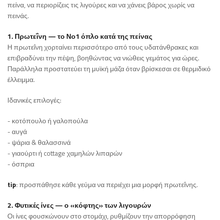
πείνα, να περιορίζεις τις λιγούρες και να χάνεις βάρος χωρίς να
πεινάς.
1. Πρωτεΐνη — το Νο1 όπλο κατά της πείνας
Η πρωτεΐνη χορταίνει περισσότερο από τους υδατάνθρακες και
επιβραδύνει την πέψη, βοηθώντας να νιώθεις γεμάτος για ώρες.
Παράλληλα προστατεύει τη μυϊκή μάζα όταν βρίσκεσαι σε θερμιδικό
έλλειμμα.
Ιδανικές επιλογές:
- κοτόπουλο ή γαλοπούλα
- αυγά
- ψάρια & θαλασσινά
- γιαούρτι ή cottage χαμηλών λιπαρών
- όσπρια
tip
: προσπάθησε κάθε γεύμα να περιέχει μια μορφή πρωτεΐνης.
2. Φυτικές ίνες — ο «κόφτης» των λιγουρών
Οι ίνες φουσκώνουν στο στομάχι, ρυθμίζουν την απορρόφηση