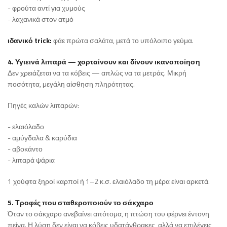
- φρούτα αντί για χυμούς
- λαχανικά στον ατμό
ιδανικό trick:
φάε πρώτα σαλάτα, μετά το υπόλοιπο γεύμα.
4. Υγιεινά λιπαρά — χορταίνουν και δίνουν ικανοποίηση
Δεν χρειάζεται να τα κόβεις — απλώς να τα μετράς. Μικρή
ποσότητα, μεγάλη αίσθηση πληρότητας.
Πηγές καλών λιπαρών:
- ελαιόλαδο
- αμύγδαλα & καρύδια
- αβοκάντο
- λιπαρά ψάρια
1 χούφτα ξηροί καρποί ή 1–2 κ.σ. ελαιόλαδο τη μέρα είναι αρκετά.
5. Τροφές που σταθεροποιούν το σάκχαρο
Όταν το σάκχαρο ανεβαίνει απότομα, η πτώση του φέρνει έντονη
πείνα. Η λύση δεν είναι να κόβεις υδατάνθρακες, αλλά να επιλέγεις