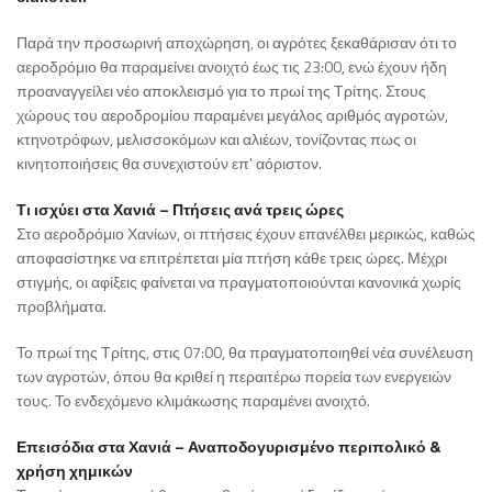
Παρά την προσωρινή αποχώρηση, οι αγρότες ξεκαθάρισαν ότι το
αεροδρόμιο θα παραμείνει ανοιχτό έως τις 23:00, ενώ έχουν ήδη
προαναγγείλει νέο αποκλεισμό για το πρωί της Τρίτης. Στους
χώρους του αεροδρομίου παραμένει μεγάλος αριθμός αγροτών,
κτηνοτρόφων, μελισσοκόμων και αλιέων, τονίζοντας πως οι
κινητοποιήσεις θα συνεχιστούν επ' αόριστον.
Τι ισχύει στα Χανιά – Πτήσεις ανά τρεις ώρες
Στο αεροδρόμιο Χανίων, οι πτήσεις έχουν επανέλθει μερικώς, καθώς
αποφασίστηκε να επιτρέπεται μία πτήση κάθε τρεις ώρες. Μέχρι
στιγμής, οι αφίξεις φαίνεται να πραγματοποιούνται κανονικά χωρίς
προβλήματα.
Το πρωί της Τρίτης, στις 07:00, θα πραγματοποιηθεί νέα συνέλευση
των αγροτών, όπου θα κριθεί η περαιτέρω πορεία των ενεργειών
τους. Το ενδεχόμενο κλιμάκωσης παραμένει ανοιχτό.
Επεισόδια στα Χανιά – Αναποδογυρισμένο περιπολικό &
χρήση χημικών