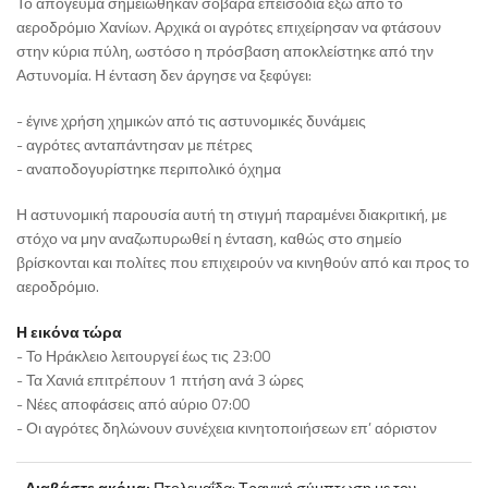
Το απόγευμα σημειώθηκαν σοβαρά επεισόδια έξω από το
αεροδρόμιο Χανίων. Αρχικά οι αγρότες επιχείρησαν να φτάσουν
στην κύρια πύλη, ωστόσο η πρόσβαση αποκλείστηκε από την
Αστυνομία. Η ένταση δεν άργησε να ξεφύγει:
- έγινε χρήση χημικών από τις αστυνομικές δυνάμεις
- αγρότες ανταπάντησαν με πέτρες
- αναποδογυρίστηκε περιπολικό όχημα
Η αστυνομική παρουσία αυτή τη στιγμή παραμένει διακριτική, με
στόχο να μην αναζωπυρωθεί η ένταση, καθώς στο σημείο
βρίσκονται και πολίτες που επιχειρούν να κινηθούν από και προς το
αεροδρόμιο.
Η εικόνα τώρα
- Το Ηράκλειο λειτουργεί έως τις 23:00
- Τα Χανιά επιτρέπουν 1 πτήση ανά 3 ώρες
- Νέες αποφάσεις από αύριο 07:00
- Οι αγρότες δηλώνουν συνέχεια κινητοποιήσεων επ’ αόριστον
Διαβάστε ακόμα:
Πτολεμαΐδα: Τραγική σύμπτωση με τον