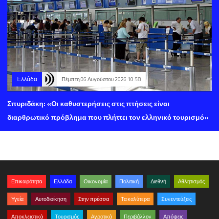
Ελλάδα
Πέμπτη 06 Αυγούστου 2026 10:58
Σπυριδάκη: «Οι καθυστερήσεις στις πτήσεις είναι
διαρθρωτικό πρόβλημα που πλήττει τον ελληνικό τουρισμό»
Επικαιρότητα
Ελλάδα
Οικονομία
Πολιτική
Διεθνή
Αθλητισμός
Υγεία
Αυτοδιοίκηση
Στην πρέσσα
Τα καλύτερα
Συνεντεύξεις
Αποκλειστικά
Τουρισμός
Αγροτικά
Περιβάλλον
Απόψεις