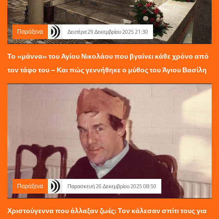
Παράξενα
Δευτέρα 29 Δεκεμβρίου 2025 21:30
Το «μάννα» του Αγίου Νικολάου που βγαίνει κάθε χρόνο από
τον τάφο του – Και πώς γεννήθηκε ο μύθος του Άγιου Βασίλη
Παράξενα
Παρασκευή 26 Δεκεμβρίου 2025 08:50
Χριστούγεννα που άλλαξαν ζωές: Τον κάλεσαν σπίτι τους για