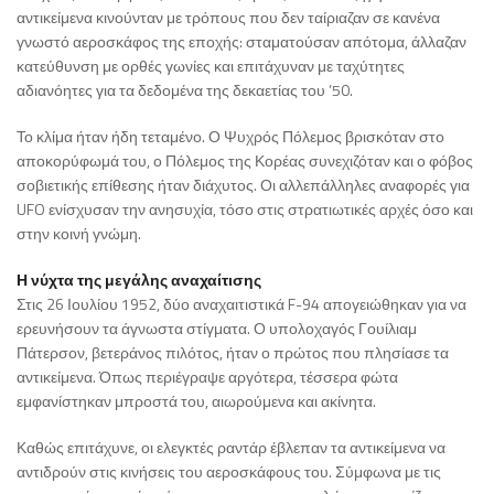
αντικείμενα κινούνταν με τρόπους που δεν ταίριαζαν σε κανένα
γνωστό αεροσκάφος της εποχής: σταματούσαν απότομα, άλλαζαν
κατεύθυνση με ορθές γωνίες και επιτάχυναν με ταχύτητες
αδιανόητες για τα δεδομένα της δεκαετίας του ’50.
Το κλίμα ήταν ήδη τεταμένο. Ο Ψυχρός Πόλεμος βρισκόταν στο
αποκορύφωμά του, ο Πόλεμος της Κορέας συνεχιζόταν και ο φόβος
σοβιετικής επίθεσης ήταν διάχυτος. Οι αλλεπάλληλες αναφορές για
UFO ενίσχυσαν την ανησυχία, τόσο στις στρατιωτικές αρχές όσο και
στην κοινή γνώμη.
Η νύχτα της μεγάλης αναχαίτισης
Στις 26 Ιουλίου 1952, δύο αναχαιτιστικά F-94 απογειώθηκαν για να
ερευνήσουν τα άγνωστα στίγματα. Ο υπολοχαγός Γουίλιαμ
Πάτερσον, βετεράνος πιλότος, ήταν ο πρώτος που πλησίασε τα
αντικείμενα. Όπως περιέγραψε αργότερα, τέσσερα φώτα
εμφανίστηκαν μπροστά του, αιωρούμενα και ακίνητα.
Καθώς επιτάχυνε, οι ελεγκτές ραντάρ έβλεπαν τα αντικείμενα να
αντιδρούν στις κινήσεις του αεροσκάφους του. Σύμφωνα με τις