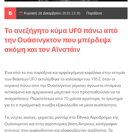
Κυριακή 28 Δεκεμβρίου 2025 23:35
Παράξενα
Το ανεξήγητο κύμα UFO πάνω από
την Ουάσινγκτον που μπέρδεψε
ακόμη και τον Αϊνστάιν
Ένα από τα πιο παράξενα και αμφιλεγόμενα κεφάλαια στην ιστορία
των θεάσεων UFO εκτυλίχθηκε το καλοκαίρι του 1952, όταν οι
ουρανοί πάνω από την Ουάσινγκτον γέμισαν άγνωστα ιπτάμενα
αντικείμενα και αμερικανικά μαχητικά που προσπαθούσαν να τα
αναχαιτίσουν. Περισσότερα από 70 χρόνια αργότερα, το ερώτημα
για το τι πραγματικά συνέβη εξακολουθεί να μένει αναπάντητο.
Τις νύχτες εκείνες, χειριστές ραντάρ στο Εθνικό Αεροδρόμιο της
Ουάσινγκτον και στην αεροπορική βάση Άντριους κατέγραφαν
στόχους που εμφανίζονταν και εξαφανίζονταν ανεξήγητα. Τα