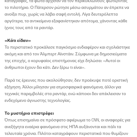
καταγραφές, τα φώτα άρχισαν να τον περικυκλώνουν, φωτίζοντας
το πιλοτήριο. Ο Πάτερσον ρώτησε μέσω ασυρμάτου αν έπρεπε να
ανοίξει πυρ, χωρίς να λάβει σαφή εντολή. Λίγα δευτερόλεπτα
αργότερα, τα αντικείμενα εξαφανίστηκαν απότομα, χάνοντας κάθε
ίχνος τους από τα ραντάρ.
«Κάτι είδαν»
Το περιστατικό προκάλεσε παγκόσμιο ενδιαφέρον και σχολιάστηκε
ακόμη και από τον Άλμπερτ Αϊνστάιν. Σύμφωνα με δημοσιεύματα
της εποχής, ο κορυφαίος επιστήμονας είχε δηλώσει: «Αυτοί οι
άνθρωποι έχουν δει κάτι. Δεν ξέρω τι είναι».
Παρά τις έρευνες που ακολούθησαν, δεν προέκυψε ποτέ οριστική
εξήγηση. Άλλοι μίλησαν για ατμοσφαιρικά φαινόμενα, άλλοι για
τεχνικές παρεμβολές στα ραντάρ, ενώ κάποιοι δεν απέκλεισαν το
ενδεχόμενο άγνωστης τεχνολογίας.
Το μυστήριο επιστρέφει
Όπως επισημαίνει σε πρόσφατο αφιέρωμα το CNN, οι αναφορές για
ανεξήγητα εναέρια φαινόμενα στις ΗΠΑ αυξάνονται και πάλι τα
τελευταία χρόνια. Πιλότοι καταγράφουν περιστατικά που θυμίζουν