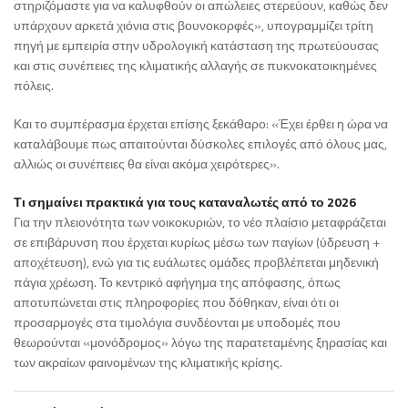
στηριζόμαστε για να καλυφθούν οι απώλειες στερεύουν, καθώς δεν
υπάρχουν αρκετά χιόνια στις βουνοκορφές», υπογραμμίζει τρίτη
πηγή με εμπειρία στην υδρολογική κατάσταση της πρωτεύουσας
και στις συνέπειες της κλιματικής αλλαγής σε πυκνοκατοικημένες
πόλεις.
Και το συμπέρασμα έρχεται επίσης ξεκάθαρο: «Έχει έρθει η ώρα να
καταλάβουμε πως απαιτούνται δύσκολες επιλογές από όλους μας,
αλλιώς οι συνέπειες θα είναι ακόμα χειρότερες».
Τι σημαίνει πρακτικά για τους καταναλωτές από το 2026
Για την πλειονότητα των νοικοκυριών, το νέο πλαίσιο μεταφράζεται
σε επιβάρυνση που έρχεται κυρίως μέσω των παγίων (ύδρευση +
αποχέτευση), ενώ για τις ευάλωτες ομάδες προβλέπεται μηδενική
πάγια χρέωση. Το κεντρικό αφήγημα της απόφασης, όπως
αποτυπώνεται στις πληροφορίες που δόθηκαν, είναι ότι οι
προσαρμογές στα τιμολόγια συνδέονται με υποδομές που
θεωρούνται «μονόδρομος» λόγω της παρατεταμένης ξηρασίας και
των ακραίων φαινομένων της κλιματικής κρίσης.