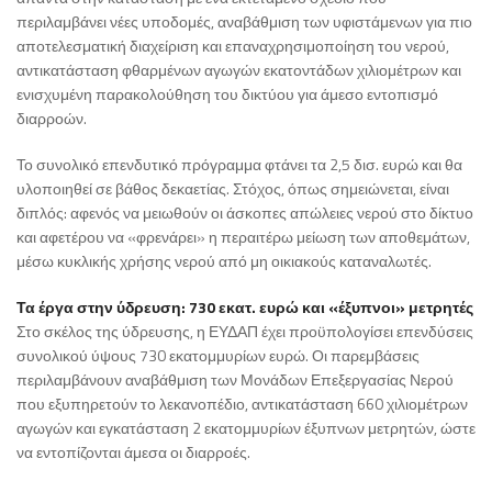
περιλαμβάνει νέες υποδομές, αναβάθμιση των υφιστάμενων για πιο
αποτελεσματική διαχείριση και επαναχρησιμοποίηση του νερού,
αντικατάσταση φθαρμένων αγωγών εκατοντάδων χιλιομέτρων και
ενισχυμένη παρακολούθηση του δικτύου για άμεσο εντοπισμό
διαρροών.
Το συνολικό επενδυτικό πρόγραμμα φτάνει τα 2,5 δισ. ευρώ και θα
υλοποιηθεί σε βάθος δεκαετίας. Στόχος, όπως σημειώνεται, είναι
διπλός: αφενός να μειωθούν οι άσκοπες απώλειες νερού στο δίκτυο
και αφετέρου να «φρενάρει» η περαιτέρω μείωση των αποθεμάτων,
μέσω κυκλικής χρήσης νερού από μη οικιακούς καταναλωτές.
Τα έργα στην ύδρευση: 730 εκατ. ευρώ και «έξυπνοι» μετρητές
Στο σκέλος της ύδρευσης, η ΕΥΔΑΠ έχει προϋπολογίσει επενδύσεις
συνολικού ύψους 730 εκατομμυρίων ευρώ. Οι παρεμβάσεις
περιλαμβάνουν αναβάθμιση των Μονάδων Επεξεργασίας Νερού
που εξυπηρετούν το λεκανοπέδιο, αντικατάσταση 660 χιλιομέτρων
αγωγών και εγκατάσταση 2 εκατομμυρίων έξυπνων μετρητών, ώστε
να εντοπίζονται άμεσα οι διαρροές.