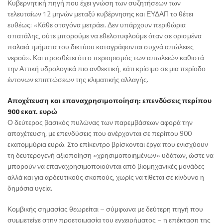
Κυβερνητική πηγή που έχει γνώση των συζητήσεων των
τελευταίων 12 μηνών μεταξύ κυβέρνησης και ΕΥΔΑΠ το θέτει
ευθέως: «Κάθε σταγόνα μετράει. Δεν υπάρχουν περιθώρια
σπατάλης, ούτε μπορούμε να εθελοτυφλούμε όταν σε ορισμένα
παλαιά τμήματα του δικτύου καταγράφονται συχνά απώλειες
νερού». Και προσθέτει ότι ο περιορισμός των απωλειών καθιστά
την Αττική υδρολογικά πιο ανθεκτική, κάτι κρίσιμο σε μια περίοδο
έντονων επιπτώσεων της κλιματικής αλλαγής.
Αποχέτευση και επαναχρησιμοποίηση: επενδύσεις περίπου
900 εκατ. ευρώ
Ο δεύτερος βασικός πυλώνας των παρεμβάσεων αφορά την
αποχέτευση, με επενδύσεις που ανέρχονται σε περίπου 900
εκατομμύρια ευρώ. Στο επίκεντρο βρίσκονται έργα που ενισχύουν
τη δευτερογενή αξιοποίηση «χρησιμοποιημένων» υδάτων, ώστε να
μπορούν να επαναχρησιμοποιούνται από βιομηχανικές μονάδες
αλλά και για αρδευτικούς σκοπούς, χωρίς να τίθεται σε κίνδυνο η
δημόσια υγεία.
Κομβικής σημασίας θεωρείται – σύμφωνα με δεύτερη πηγή που
συμμετείχε στην προετοιμασία του εγχειρήματος – η επέκταση της