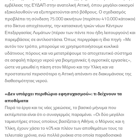
εμβέλειας της ΕΥΔΑΠ στην ανατολική Αττική, όπου μεγάλοι οικισμοί
εξακολουθούν να εξυπηρετούνται από βόθρους. Ο σχεδιασμός
προβλέπει τη σύνδεση 75.000 ακινήτων (περίπου 410.000 κάτοικοι)
στο δίκτυο αποχέτευσης, την κατασκευή τριών νέων Κέντρων
Επεξεργασίας Λυμάτων (πέραν των πέντε που ήδη λειτουργούν) και
παρεμβάσεις σε αντλιοστάσια. Όπως περιγράφει η ίδια πηγή: «Με
αυτόν τον τρόπο, μπορούμε να χρησιμοποιήσουμε κυκλικά
υδάτινους πόρους και να μετατρέψουμε το αποχετευτικό σύστημα
σε ασφαλή πάροχο νερού για βιομηχανικές ή αγροτικές εργασίες»,
ώστε να μειωθεί η πίεση στον Μόρνο και την Υλίκη και να
προστατευτεί περισσότερο η Αττική απέναντι σε διακυμάνσεις της
διαθεσιμότητας νερού.
«Δεν υπάρχει περιθώριο εφησυχασμού»: τι δείχνουν τα
αποθέματα
Παρά τα έργα και τις νέες χρεώσεις, το βασικό μήνυμα που
εκπέμπεται είναι ότι ο συναγερμός παραμένει. «Οι δύο μεγάλοι
ταμιευτήρες στους οποίους βασίζεται η Αθήνα, ο Μόρνος και η
Υλίκη, έχουν χάσει το 40% και πλέον των αποθεμάτων τους τα
τελευταία χρόνια, ενώ πολλά ρυάκια στα οποία παραδοσιακά