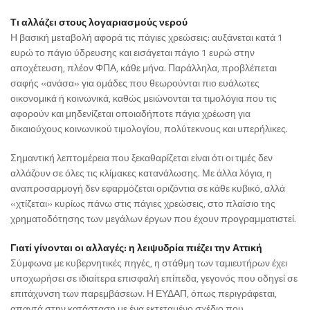
Τι αλλάζει στους λογαριασμούς νερού
Η βασική μεταβολή αφορά τις πάγιες χρεώσεις: αυξάνεται κατά 1
ευρώ το πάγιο ύδρευσης και εισάγεται πάγιο 1 ευρώ στην
αποχέτευση, πλέον ΦΠΑ, κάθε μήνα. Παράλληλα, προβλέπεται
σαφής «ανάσα» για ομάδες που θεωρούνται πιο ευάλωτες
οικονομικά ή κοινωνικά, καθώς μειώνονται τα τιμολόγια που τις
αφορούν και μηδενίζεται οποιαδήποτε πάγια χρέωση για
δικαιούχους κοινωνικού τιμολογίου, πολύτεκνους και υπερήλικες.
Σημαντική λεπτομέρεια που ξεκαθαρίζεται είναι ότι οι τιμές δεν
αλλάζουν σε όλες τις κλίμακες κατανάλωσης. Με άλλα λόγια, η
αναπροσαρμογή δεν εφαρμόζεται οριζόντια σε κάθε κυβικό, αλλά
«χτίζεται» κυρίως πάνω στις πάγιες χρεώσεις, στο πλαίσιο της
χρηματοδότησης των μεγάλων έργων που έχουν προγραμματιστεί.
Γιατί γίνονται οι αλλαγές: η λειψυδρία πιέζει την Αττική
Σύμφωνα με κυβερνητικές πηγές, η στάθμη των ταμιευτήρων έχει
υποχωρήσει σε ιδιαίτερα επισφαλή επίπεδα, γεγονός που οδηγεί σε
επιτάχυνση των παρεμβάσεων. Η ΕΥΔΑΠ, όπως περιγράφεται,
απαντά στην κατάσταση με ένα εκτεταμένο σχέδιο που