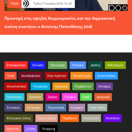
Υγεία
Τρίτη 21 Ιουλίου 2026 14:20
Προσοχή στις υψηλές θερμοκρασίες και την Αφρικανική
σκόνη συστήνει ο Αντώνης Παπαδάκης (vid)
Επικαιρότητα
Ελλάδα
Οικονομία
Πολιτική
Διεθνή
Αθλητισμός
Υγεία
Αυτοδιοίκηση
Στην πρέσσα
Τα καλύτερα
Συνεντεύξεις
Αποκλειστικά
Τουρισμός
Αγροτικά
Περιβάλλον
Απόψεις
Πολιτισμός
Εργασία
Άρθρα
Γυναίκα
Παιδί
Διατροφή
Συνταγές
Επιστήμη
Τεχνολογία
Κοσμικά
Auto-Moto
Ελληνικός τύπος
Ξένος τύπος
Παράξενα
Ανεξήγητα
Ανέκδοτα
Αγγελίες
Ζώδια
Shopping