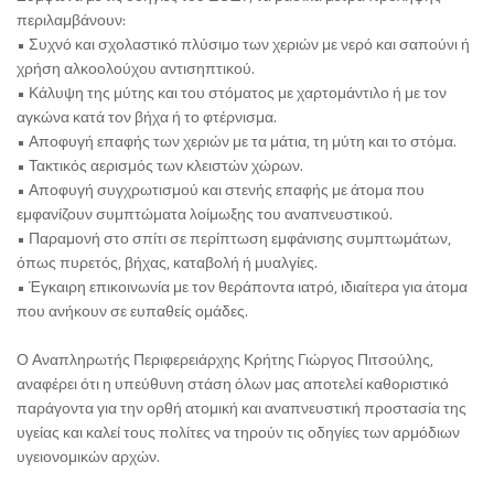
περιλαμβάνουν:
• Συχνό και σχολαστικό πλύσιμο των χεριών με νερό και σαπούνι ή
χρήση αλκοολούχου αντισηπτικού.
• Κάλυψη της μύτης και του στόματος με χαρτομάντιλο ή με τον
αγκώνα κατά τον βήχα ή το φτέρνισμα.
• Αποφυγή επαφής των χεριών με τα μάτια, τη μύτη και το στόμα.
• Τακτικός αερισμός των κλειστών χώρων.
• Αποφυγή συγχρωτισμού και στενής επαφής με άτομα που
εμφανίζουν συμπτώματα λοίμωξης του αναπνευστικού.
• Παραμονή στο σπίτι σε περίπτωση εμφάνισης συμπτωμάτων,
όπως πυρετός, βήχας, καταβολή ή μυαλγίες.
• Έγκαιρη επικοινωνία με τον θεράποντα ιατρό, ιδιαίτερα για άτομα
που ανήκουν σε ευπαθείς ομάδες.
Ο Αναπληρωτής Περιφερειάρχης Κρήτης Γιώργος Πιτσούλης,
αναφέρει ότι η υπεύθυνη στάση όλων μας αποτελεί καθοριστικό
παράγοντα για την ορθή ατομική και αναπνευστική προστασία της
υγείας και καλεί τους πολίτες να τηρούν τις οδηγίες των αρμόδιων
υγειονομικών αρχών.