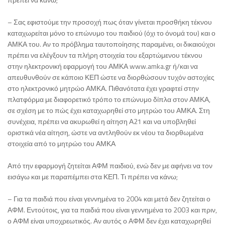
– Σας εφιστούμε την προσοχή πως όταν γίνεται προσθήκη τέκνου
καταχωρείται μόνο το επώνυμο του παιδιού (όχι το όνομά του) και ο
ΑΜΚΑ του. Αν το πρόβλημα ταυτοποίησης παραμένει, οι δικαιούχοι
πρέπει να ελέγξουν τα πλήρη στοιχεία του εξαρτώμενου τέκνου
στην ηλεκτρονική εφαρμογή του ΑΜΚΑ www.amka.gr ή/και να
απευθυνθούν σε κάποιο ΚΕΠ ώστε να διορθώσουν τυχόν αστοχίες
στο ηλεκτρονικό μητρώο ΑΜΚΑ. Πιθανότατα έχει γραφτεί στην
πλατφόρμα με διαφορετικό τρόπο το επώνυμο δίπλα στον ΑΜΚΑ,
σε σχέση με το πώς έχει καταχωρηθεί στο μητρώο του ΑΜΚΑ. Στη
συνέχεια, πρέπει να ακυρωθεί η αίτηση Α21 και να υποβληθεί
οριστικά νέα αίτηση, ώστε να αντληθούν εκ νέου τα διορθωμένα
στοιχεία από το μητρώο του ΑΜΚΑ
Από την εφαρμογή ζητείται ΑΦΜ παιδιού, ενώ δεν με αφήνει να τον
εισάγω και με παραπέμπει στα ΚΕΠ. Τι πρέπει να κάνω;
– Για τα παιδιά που είναι γεννημένα το 2004 και μετά δεν ζητείται ο
ΑΦΜ. Εντούτοις, για τα παιδιά που είναι γεννημένα το 2003 και πριν,
ο ΑΦΜ είναι υποχρεωτικός. Αν αυτός ο ΑΦΜ δεν έχει καταχωρηθεί