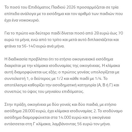
Το ποσό του Επιδόματος Παιδιού 2026 προσαρμόζεται σε τρία
επίπεδα ανάλογα με το εισόδημα και τον αριθμό των παιδιών που
έχει ένα νοικοκυριό.
Για το πρώτο και δεύτερο παιδί δίνεται ποσό από 28 ευρώ έως 70
ευρώ το μήνα, ενώ από το τρίτο και μετά αυτό διπλασιάζεται και
φτάνει τα 56-140 ευρώ ανά μήνα.
Η διαδικασία προβλέπει ότι το ετήσιο οικογενειακό εισόδημα
διαιρείται με την κλίμακα ισοδυναμίας της οικογένειας. Η κλίμακα
αυτή διαμορφώνεται ως εξής: ο πρώτος γονέας υπολογίζεται με
συντελεστή 1, ο δεύτερος με 1/2 και κάθε παιδί με 1/4. Το
αποτέλεσμα καθορίζει την εισοδηματική κατηγορία (Α, Β ή Γ) και
συνεπώς το ύψος του μηνιαίου επιδόματος.
Στην πράξη, οικογένεια με δύο γονείς και δύο παιδιά, με ετήσιο
εισόδημα 28.000 ευρώ, έχει κλίμακα ισοδυναμίας 2. Το ισοδύναμο
εισόδημα διαμορφώνεται στα 14.000 ευρώ και η οικογένεια
εντάσσεται στη Γ κλίμακα, λαμβάνοντας 56 ευρώ τον μήνα.