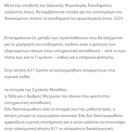
Μετά την υποβολή της Δήλωσης Φορολογίας Εισοδήματος
τρέχοντος έτους, θα λαμβάνονται υπόψη για τον υπολογισμό του
δικαιούμενου ποσού τα εισοδήματα του φορολογικού έτους 2025.
Επισημαίνεται ότι, μεταξύ των προϋποθέσεων που θα ελέγχονται
για τη χορήγηση του επιδόματος παιδιού είναι: η φοίτηση των
εξαρτώμενων τέκνων στην υποχρεωτική εκπαίδευση – από το προ
νήπιο έως και το Γυμνάσιο – καθώς και η επάρκεια φοίτησης.
Στην αίτηση Α21 πρέπει να καταχωρηθούν απαραιτήτως στα
σχετικά πεδία:
τα στοιχεία της Σχολικής Μονάδας,
η Τάξη και ο Αριθμός Μητρώου του τέκνου που φοιτά στην
υποχρεωτική εκπαίδευση.
Εάν διασταυρωθούν όλα τα στοιχεία του/της μαθητή/τριας, η
αίτηση μπορεί να προχωρήσει κανονικά. Εάν δεν διασταυρωθούν
εμφανίζεται σχετική επισήμανση και ο αιτών καλείται να επισυνάψει
στην ηλεκτρονική αίτηση Α21 το απαραίτητο δικαιολογητικό.