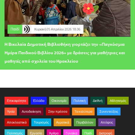
Παιδί
Κυριακή 05 Απριλίου 2026 18:36
Η Βικελαία Δημοτική Βιβλιοθήκη γιορτάζει την «Παγκόσμια
Ημέρα Παιδικού Βιβλίου 2026» με δράσεις για μαθήτριες και
μαθητές από σχολεία του Ηρακλείου
Επικαιρότητα
Ελλάδα
Οικονομία
Πολιτική
Διεθνή
Αθλητισμός
Υγεία
Αυτοδιοίκηση
Στην πρέσσα
Τα καλύτερα
Συνεντεύξεις
Αποκλειστικά
Τουρισμός
Αγροτικά
Περιβάλλον
Απόψεις
Πολιτισμός
Εργασία
Άρθρα
Γυναίκα
Παιδί
Διατροφή