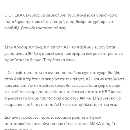
Ο ΟΠΕΚΑ θέλοντας να διευκολύνει τους πολίτες στη διαδικασία
συμπλήρωσης σωστά της αίτησή τους, θεώρησε χρήσιμο να
αναδείξει βασικές ερωταπαντήσεις.
Στην προσυμπληρωμένη αίτηση Α21 το παιδί μου εμφανίζεται
χωρίς όνομα (θήλυ ή άρρεν) και η πλατφόρμα δεν μου επιτρέπει να
προσθέσω το όνομα. Τι πρέπει να κάνω;
– Σε περίπτωση που το όνομα του παιδιού έχει καταχωρηθεί ήδη
στον ΑΜΚΑ πρέπει να ακυρώσετε την αίτηση Α21 και να υποβάλετε
οριστικά νέα. Αν το παιδί εξακολουθεί να εμφανίζεται χωρίς όνομα
και μετά την ακύρωση της αίτησης πρέπει να πάτε στο ΚΕΠ και να
δηλώσετε το όνομα του παιδιού σας στον ΑΜΚΑ. Στη συνέχεια να
ακυρώσετε πάλι την αίτηση Α21 και να υποβάλετε οριστικά νέα.
Δεν αναγνωρίζονται προστατευόμενα μέλη, επειδή δεν
ταυτοποιούνται τα επώνυμα των τέκνων με τον ΑΜΚΑ τους. Τι
πρέπει να κάνω;