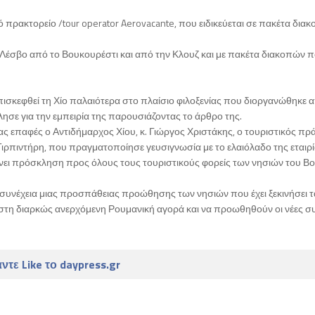
πρακτορείο /tour operator Aerovacante, που ειδικεύεται σε πακέτα διακ
η Λέσβο από το Βουκουρέστι και από την Κλουζ και με πακέτα διακοπών 
ισκεφθεί τη Χίο παλαιότερα στο πλαίσιο φιλοξενίας που διοργανώθηκε α
λησε για την εμπειρία της παρουσιάζοντας το άρθρο της.
επαφές ο Αντιδήμαρχος Χίου, κ. Γιώργος Χριστάκης, ο τουριστικός πρ
α Τιρπιντήρη, που πραγματοποίησε γευσιγνωσία με το ελαιόλαδο της εταιρ
θύνει πρόσκληση προς όλους τους τουριστικούς φορείς των νησιών του Β
συνέχεια μιας προσπάθειας προώθησης των νησιών που έχει ξεκινήσει τ
ς στη διαρκώς ανερχόμενη Ρουμανική αγορά και να προωθηθούν οι νέες συ
ντε Like το daypress.gr