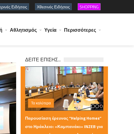
ρινές Ειδήσεις
Χθεσινές Ειδήσεις
SHOPPING
ή
Αθλητισμός
Υγεία
Περισσότερες
ΔΕΙΤΕ ΕΠΙΣΗΣ...
Τα καλύτερα
Παρασκευή 10 Ιουλίου 2026 11:23
Παρουσίαση έρευνας “Helping Homes”
στο Ηράκλειο: «Καμπανάκι» INZEB για