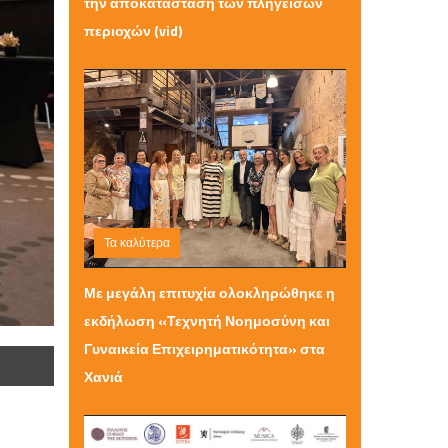
την αποκατάσταση των πληγεισών
περιοχών (vid)
Τα καλύτερα
Σάββατο 20 Ιουνίου 2026 11:46
Με μεγάλη επιτυχία ολοκληρώθηκε η
εκδήλωση «Τεχνητή Νοημοσύνη και
Γυναικεία Επιχειρηματικότητα» στα
Χανιά