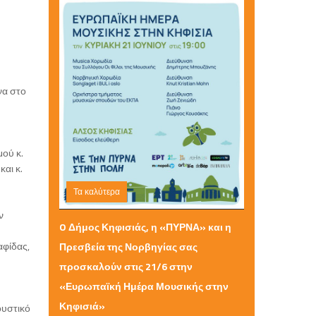
να στο
ού κ.
αι κ.
Τα καλύτερα
ν
Τρίτη 09 Ιουνίου 2026 18:28
O Δήμος Κηφισιάς, η «ΠΥΡΝΑ» και η
αφίδας,
Πρεσβεία της Νορβηγίας σας
προσκαλούν στις 21/6 στην
«Ευρωπαϊκή Ημέρα Μουσικής στην
Κηφισιά»
ουστικό