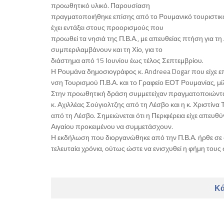
προωθητικό υλικό. Παρουσίαση
πραγματοποιήθηκε επίσης από το Ρουμανικό τουριστικό 
έχει εντάξει στους προορισμούς που
προωθεί τα νησιά της Π.Β.Α., με απευθείας πτήση για τ
συμπεριλαμβάνουν και τη Χίο, για το
διάστημα από 15 Ιουνίου έως τέλος Σεπτεμβρίου.
Η Ρουμάνα δημοσιογράφος κ. Andreea Dogar που είχε επ
νση Τουρισμού Π.Β.Α. και το Γραφείο ΕΟΤ Ρουμανίας, μί
Στην προωθητική δράση συμμετείχαν πραγματοποιώντας 
κ. Αχιλλέας Σούγιολτζης από τη Λέσβο και η κ. Χριστίν
από τη Λέσβο. Σημειώνεται ότι η Περιφέρεια είχε απευ
Αιγαίου προκειμένου να συμμετάσχουν.
Η εκδήλωση που διοργανώθηκε από την Π.Β.Α. ήρθε σε 
τελευταία χρόνια, ούτως ώστε να ενισχυθεί η φήμη του
Κά