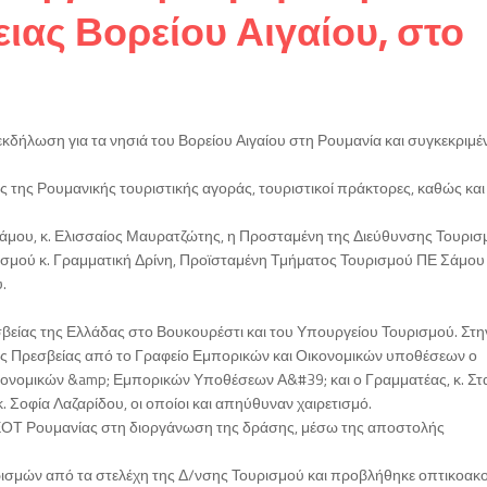
ιας Βορείου Αιγαίου, στο
κδήλωση για τα νησιά του Βορείου Αιγαίου στη Ρουμανία και συγκεκριμέ
 της Ρουμανικής τουριστικής αγοράς, τουριστικοί πράκτορες, καθώς και
μου, κ. Ελισσαίος Μαυρατζώτης, η Προσταμένη της Διεύθυνσης Τουρισμ
ισμού κ. Γραμματική Δρίνη, Προϊσταμένη Τμήματος Τουρισμού ΠΕ Σάμου κ
.
σβείας της Ελλάδας στο Βουκουρέστι και του Υπουργείου Τουρισμού. Στη
 Πρεσβείας από το Γραφείο Εμπορικών και Οικονομικών υποθέσεων ο
κονομικών &amp; Εμπορικών Υποθέσεων Α&#39; και ο Γραμματέας, κ. Στ
. Σοφία Λαζαρίδου, οι οποίοι και απηύθυναν χαιρετισμό.
 ΕΟΤ Ρουμανίας στη διοργάνωση της δράσης, μέσω της αποστολής
ισμών από τα στελέχη της Δ/νσης Τουρισμού και προβλήθηκε οπτικοακ