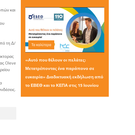
οπών και
που
πό τη Δ/
Τα καλύτερα
Τρίτη 09 Ιουνίου 2026 11:01
άκτορας
«Αυτό που θέλουν οι πελάτες:
ίας Oleve
Μετατρέποντας ένα παράπονο σε
ορείου
ευκαιρία» Διαδικτυακή εκδήλωση από
α
το ΕΒΕΘ και το ΚΕΠΑ στις 15 Ιουνίου
νδέσεις.