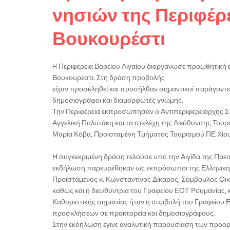
νησιών της Περιφέρε
Βουκουρέστι
H Περιφέρεια Βορείου Αιγαίου διοργάνωσε προωθητική ε
Βουκουρέστι. Στη δράση προβολής
είχαν προσκληθεί και προσήλθαν σημαντικοί παράγοντες
δημοσιογράφοι και διαμορφωτές γνώμης.
Την Περιφέρεια εκπροσώπησαν ο Αντιπεριφερειάρχης Σά
Αγγελική Πολυτάκη και τα στελέχη της Διεύθυνσης Τουρ
Μαρία Κόβα, Προισταμένη Τμήματος Τουρισμού ΠΕ Χίου
Η συγκεκριμένη δράση τελούσε υπό την Αιγίδα της Πρε
εκδήλωση παρευρέθηκαν ως εκπρόσωποι της Ελληνικής
Προϊστάμενος κ. Κωνσταντίνος Δίκαρος, Σύμβουλος Οι
καθώς και η διευθύντρια του Γραφείου ΕΟΤ Ρουμανίας, κ
Καθοριστικής σημασίας ήταν η συμβολή του Γραφείου
προσκλήσεων σε πρακτορεία και δημοσιογράφους.
Στην εκδήλωση έγινε αναλυτική παρουσίαση των προορ