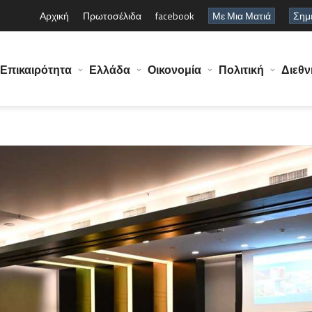
Αρχική
Πρωτοσέλιδα
facebook
Με Μια Ματιά
Σημε
Επικαιρότητα
Ελλάδα
Οικονομία
Πολιτική
Διεθν