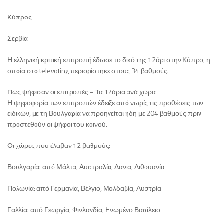
Κύπρος
Σερβία
Η ελληνική κριτική επιτροπή έδωσε το δικό της 12άρι στην Κύπρο, η
οποία στο televoting περιορίστηκε στους 34 βαθμούς.
Πώς ψήφισαν οι επιτροπές – Τα 12άρια ανά χώρα
Η ψηφοφορία των επιτροπών έδειξε από νωρίς τις προθέσεις των
ειδικών, με τη Βουλγαρία να προηγείται ήδη με 204 βαθμούς πριν
προστεθούν οι ψήφοι του κοινού.
Οι χώρες που έλαβαν 12 βαθμούς:
Βουλγαρία: από Μάλτα, Αυστραλία, Δανία, Λιθουανία
Πολωνία: από Γερμανία, Βέλγιο, Μολδαβία, Αυστρία
Γαλλία: από Γεωργία, Φινλανδία, Ηνωμένο Βασίλειο