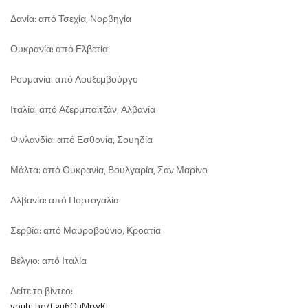
Δανία: από Τσεχία, Νορβηγία
Ουκρανία: από Ελβετία
Ρουμανία: από Λουξεμβούργο
Ιταλία: από Αζερμπαϊτζάν, Αλβανία
Φινλανδία: από Εσθονία, Σουηδία
Μάλτα: από Ουκρανία, Βουλγαρία, Σαν Μαρίνο
Αλβανία: από Πορτογαλία
Σερβία: από Μαυροβούνιο, Κροατία
Βέλγιο: από Ιταλία
Δείτε το βίντεο:
youtu.be/Cgu6QuMrwKI