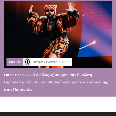
Κοσμικά
Τετάρτη 13 Μαΐου 2026 00:58
Eurovision 2026: Ο Ακύλας «ξύπνησε» την Ευρώπη –
Σαρωτική εμφάνιση με αισθητική video game και φόρο τιμής
στην Παπαρίζου