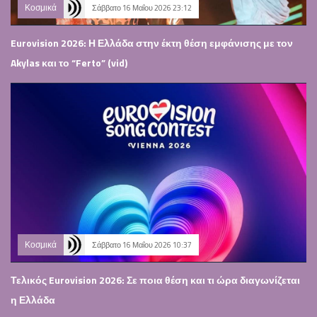
Κοσμικά
Σάββατο 16 Μαΐου 2026 23:12
Eurovision 2026: Η Ελλάδα στην έκτη θέση εμφάνισης με τον
Akylas και το “Ferto” (vid)
Κοσμικά
Σάββατο 16 Μαΐου 2026 10:37
Τελικός Eurovision 2026: Σε ποια θέση και τι ώρα διαγωνίζεται
η Ελλάδα