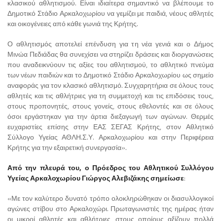
κλασικού αθλητισμού. Είναι ιδιαίτερα σημαντικό να βλέπουμε το
Δημοτικό Στάδιο Αρκαλοχωρίου να γεμίζει με παιδιά, νέους αθλητές
και οικογένειες από κάθε γωνιά της Κρήτης.
Ο αθλητισμός αποτελεί επένδυση για τη νέα γενιά και ο Δήμος
Μινώα Πεδιάδας θα συνεχίσει να στηρίζει δράσεις και διοργανώσεις
που αναδεικνύουν τις αξίες του αθλητισμού, το αθλητικό πνεύμα
των νέων παιδιών και το Δημοτικό Στάδιο Αρκαλοχωρίου ως σημείο
αναφοράς για τον κλασικό αθλητισμό. Συγχαρητήρια σε όλους τους
αθλητές και τις αθλήτριες για τη συμμετοχή και τις επιδόσεις τους,
στους προπονητές, στους γονείς, στους εθελοντές και σε όλους
όσοι εργάστηκαν για την άρτια διεξαγωγή των αγώνων. Θερμές
ευχαριστίες επίσης στην ΕΑΣ ΣΕΓΑΣ Κρήτης, στον Αθλητικό
Σύλλογο Υγείας ΑΘΛΗ.Σ.Υ. Αρκαλοχωρίου και στην Περιφέρεια
Κρήτης για την εξαιρετική συνεργασία».
Από την πλευρά του, ο Πρόεδρος του Αθλητικού Συλλόγου
Υγείας Αρκαλοχωρίου Γιώργος Αλεβιζάκης σημείωσε
:
«Με τον καλύτερο δυνατό τρόπο ολοκληρώθηκαν οι διασυλλογικοί
αγώνες στίβου στο Αρκαλοχώρι. Πρωταγωνιστές της ημέρας ήταν
οι μικροί αθλητές και αθλήτριες, στους οποίους αξίζουν πολλά