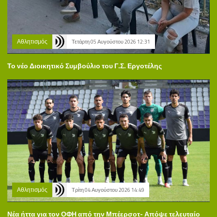
Αθλητισμός
Τετάρτη 05 Αυγούστου 2026 12:31
Το νέο Διοικητικό Συμβούλιο του Γ.Σ. Εργοτέλης
Αθλητισμός
Τρίτη 04 Αυγούστου 2026 14:49
Νέα ήττα για τον ΟΦΗ από την Μπέερσοτ- Απόψε τελευταίο