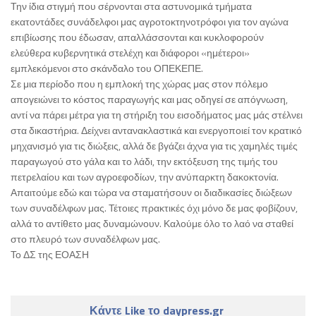
Την ίδια στιγμή που σέρνονται στα αστυνομικά τμήματα
εκατοντάδες συνάδελφοι μας αγροτοκτηνοτρόφοι για τον αγώνα
επιβίωσης που έδωσαν, απαλλάσσονται και κυκλοφορούν
ελεύθερα κυβερνητικά στελέχη και διάφοροι «ημέτεροι»
εμπλεκόμενοι στο σκάνδαλο του ΟΠΕΚΕΠΕ.
Σε μια περίοδο που η εμπλοκή της χώρας μας στον πόλεμο
απογειώνει το κόστος παραγωγής και μας οδηγεί σε απόγνωση,
αντί να πάρει μέτρα για τη στήριξη του εισοδήματος μας μάς στέλνει
στα δικαστήρια. Δείχνει αντανακλαστικά και ενεργοποιεί τον κρατικό
μηχανισμό για τις διώξεις, αλλά δε βγάζει άχνα για τις χαμηλές τιμές
παραγωγού στο γάλα και το λάδι, την εκτόξευση της τιμής του
πετρελαίου και των αγροεφοδίων, την ανύπαρκτη δακοκτονία.
Απαιτούμε εδώ και τώρα να σταματήσουν οι διαδικασίες διώξεων
των συναδέλφων μας. Τέτοιες πρακτικές όχι μόνο δε μας φοβίζουν,
αλλά το αντίθετο μας δυναμώνουν. Καλούμε όλο το λαό να σταθεί
στο πλευρό των συναδέλφων μας.
Το ΔΣ της ΕΟΑΣΗ
Κάντε Like το daypress.gr