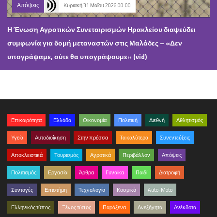
Απόψεις
Κυριακή 31 Μαΐου 2026 00:00
Η Ένωση Αγροτικών Συνεταιρισμών Ηρακλείου διαψεύδει
συμφωνία για δομή μεταναστών στις Μαλάδες – «Δεν
υπογράψαμε, ούτε θα υπογράψουμε» (vid)
Επικαιρότητα
Ελλάδα
Οικονομία
Πολιτική
Διεθνή
Αθλητισμός
Υγεία
Αυτοδιοίκηση
Στην πρέσσα
Τα καλύτερα
Συνεντεύξεις
Αποκλειστικά
Τουρισμός
Αγροτικά
Περιβάλλον
Απόψεις
Πολιτισμός
Εργασία
Άρθρα
Γυναίκα
Παιδί
Διατροφή
Συνταγές
Επιστήμη
Τεχνολογία
Κοσμικά
Auto-Moto
Ελληνικός τύπος
Ξένος τύπος
Παράξενα
Ανεξήγητα
Ανέκδοτα