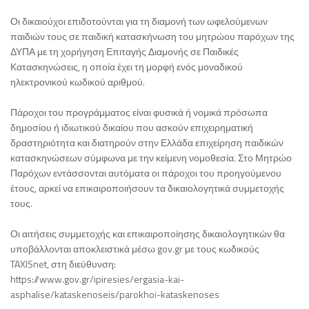
Οι δικαιούχοι επιδοτούνται για τη διαμονή των ωφελούμενων
παιδιών τους σε παιδική κατασκήνωση του μητρώου παρόχων της
ΔΥΠΑ με τη χορήγηση Επιταγής Διαμονής σε Παιδικές
Κατασκηνώσεις, η οποία έχει τη μορφή ενός μοναδικού
ηλεκτρονικού κωδικού αριθμού.
Πάροχοι του προγράμματος είναι φυσικά ή νομικά πρόσωπα
δημοσίου ή ιδιωτικού δικαίου που ασκούν επιχειρηματική
δραστηριότητα και διατηρούν στην Ελλάδα επιχείρηση παιδικών
κατασκηνώσεων σύμφωνα με την κείμενη νομοθεσία. Στο Μητρώο
Παρόχων εντάσσονται αυτόματα οι πάροχοι του προηγούμενου
έτους, αρκεί να επικαιροποιήσουν τα δικαιολογητικά συμμετοχής
τους.
Οι αιτήσεις συμμετοχής και επικαιροποίησης δικαιολογητικών θα
υποβάλλονται αποκλειστικά μέσω gov.gr με τους κωδικούς
TAXISnet, στη διεύθυνση:
https://www.gov.gr/ipiresies/ergasia-kai-
asphalise/kataskenoseis/parokhoi-kataskenoses