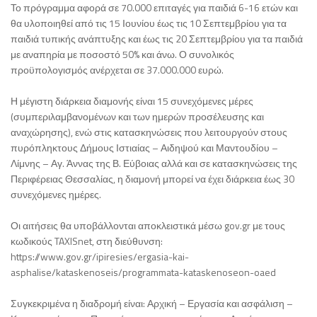
Το πρόγραμμα αφορά σε 70.000 επιταγές για παιδιά 6-16 ετών και
θα υλοποιηθεί από τις 15 Ιουνίου έως τις 10 Σεπτεμβρίου για τα
παιδιά τυπικής ανάπτυξης και έως τις 20 Σεπτεμβρίου για τα παιδιά
με αναπηρία με ποσοστό 50% και άνω. Ο συνολικός
προϋπολογισμός ανέρχεται σε 37.000.000 ευρώ.
Η μέγιστη διάρκεια διαμονής είναι 15 συνεχόμενες μέρες
(συμπεριλαμβανομένων και των ημερών προσέλευσης και
αναχώρησης), ενώ στις κατασκηνώσεις που λειτουργούν στους
πυρόπληκτους Δήμους Ιστιαίας – Αιδηψού και Μαντουδίου –
Λίμνης – Αγ. Άννας της Β. Εύβοιας αλλά και σε κατασκηνώσεις της
Περιφέρειας Θεσσαλίας, η διαμονή μπορεί να έχει διάρκεια έως 30
συνεχόμενες ημέρες.
Οι αιτήσεις θα υποβάλλονται αποκλειστικά μέσω gov.gr με τους
κωδικούς TAXISnet, στη διεύθυνση:
https://www.gov.gr/ipiresies/ergasia-kai-
asphalise/kataskenoseis/programmata-kataskenoseon-oaed
Συγκεκριμένα η διαδρομή είναι: Αρχική – Εργασία και ασφάλιση –