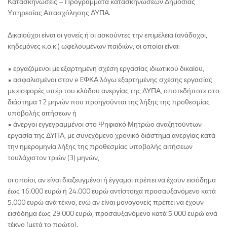
Κατασκηνώσεις – Προγράμματα κατασκηνώσεων Δημόσιας
Υπηρεσίας Απασχόλησης ΔΥΠΑ.
Δικαιούχοι είναι οι γονείς ή οι ασκούντες την επιμέλεια (ανάδοχοι,
κηδεμόνες κ.ο.κ.) ωφελουμένων παιδιών, οι οποίοι είναι:
• εργαζόμενοι με εξαρτημένη σχέση εργασίας ιδιωτικού δικαίου,
• ασφαλισμένοι στον e EΦΚΑ λόγω εξαρτημένης σχέσης εργασίας
με εισφορές υπέρ του κλάδου ανεργίας της ΔΥΠΑ, οποτεδήποτε στο
διάστημα 12 μηνών που προηγούνται της λήξης της προθεσμίας
υποβολής αιτήσεων ή
• άνεργοι εγγεγραμμένοι στο Ψηφιακό Μητρώο αναζητούντων
εργασία της ΔΥΠΑ, με συνεχόμενο χρονικό διάστημα ανεργίας κατά
την ημερομηνία λήξης της προθεσμίας υποβολής αιτήσεων
τουλάχιστον τριών (3) μηνών,
οι οποίοι, αν είναι διαζευγμένοι ή έγγαμοι πρέπει να έχουν εισόδημα
έως 16.000 ευρώ ή 24.000 ευρώ αντίστοιχα προσαυξανόμενο κατά
5.000 ευρώ ανά τέκνο, ενώ αν είναι μονογονείς πρέπει να έχουν
εισόδημα έως 29.000 ευρώ, προσαυξανόμενο κατά 5.000 ευρώ ανά
τέκνο (μετά το πρώτο).