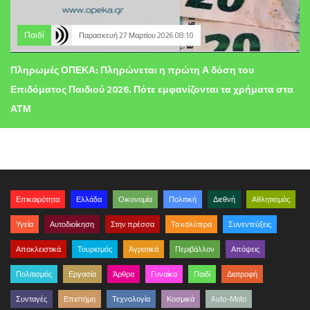
Παιδί
Παρασκευή 27 Μαρτίου 2026 08:10
Πληρωμές ΟΠΕΚΑ: Πληρώνεται η πρώτη Α δόση του
Επιδόματος Παιδιού 2026. Πότε εμφανίζονται τα χρήματα στα
ΑΤΜ
Επικαιρότητα
Ελλάδα
Οικονομία
Πολιτική
Διεθνή
Αθλητισμός
Υγεία
Αυτοδιοίκηση
Στην πρέσσα
Τα καλύτερα
Συνεντεύξεις
Αποκλειστικά
Τουρισμός
Αγροτικά
Περιβάλλον
Απόψεις
Πολιτισμός
Εργασία
Άρθρα
Γυναίκα
Παιδί
Διατροφή
Συνταγές
Επιστήμη
Τεχνολογία
Κοσμικά
Auto-Moto