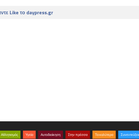
ντε Like το daypress.gr
Αθλητισμός
Υγεία
Αυτοδιοίκηση
Στην πρέσσα
Τα καλύτερα
Συνεντεύξει