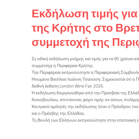
Εκδήλωση τιμής για 
της Κρήτης στο Βρετ
συμμετοχή της Περι
Σε ειδική εκδήλωση μνήμης και τιμής για τα 85 χρόνια 
συμμετείχε η Περιφέρεια Κρήτης.
Την Περιφέρεια εκπροσώπησε η Περιφερειακή Σύμβουλ
Ηνωμένο Βασίλειο Ιωάννη Τσαούση. Σημειώνεται ότι ο Π
διεθνή έκθεση London Wine Fair 2026.
Η εκδήλωση διοργανώθηκε από την Πρεσβεία της Ελλάδ
Κοινοβουλίου, αποτίοντας φόρο τιμής σε όσους πολέμη
Κεντρικοί ομιλητές της εκδήλωσης ήταν ο Πρόεδρος το
και ο Πρέσβης της Ελλάδας.
Τη Βουλή των Ελλήνων εκπροσώπησε στην επετειακή ε