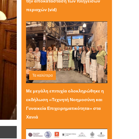
την αποκατάσταση των πληγεισών
περιοχών (vid)
Τα καλύτερα
Σάββατο 20 Ιουνίου 2026 11:46
Με μεγάλη επιτυχία ολοκληρώθηκε η
εκδήλωση «Τεχνητή Νοημοσύνη και
Γυναικεία Επιχειρηματικότητα» στα
Χανιά