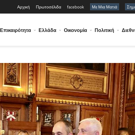
Αρχική
Πρωτοσέλιδα
facebook
Με Μια Ματιά
Σημε
Επικαιρότητα
Ελλάδα
Οικονομία
Πολιτική
Διεθν