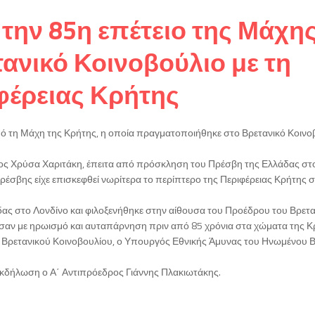
την 85η επέτειο της Μάχη
ανικό Κοινοβούλιο με τη
φέρειας Κρήτης
από τη Μάχη της Κρήτης, η οποία πραγματοποιήθηκε στο Βρετανικό Κοινο
ος Χρύσα Χαριτάκη, έπειτα από πρόσκληση του Πρέσβη της Ελλάδας στ
ρέσβης είχε επισκεφθεί νωρίτερα το περίπτερο της Περιφέρειας Κρήτης 
ας στο Λονδίνο και φιλοξενήθηκε στην αίθουσα του Προέδρου του Βρετ
σαν με ηρωισμό και αυταπάρνηση πριν από 85 χρόνια στα χώματα της Κ
υ Βρετανικού Κοινοβουλίου, ο Υπουργός Εθνικής Άμυνας του Ηνωμένου Β
κδήλωση ο Α΄ Αντιπρόεδρος Γιάννης Πλακιωτάκης.