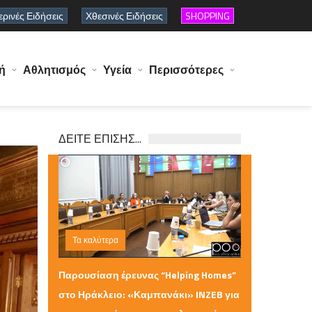
ρινές Ειδήσεις
Χθεσινές Ειδήσεις
SHOPPING
ή
Αθλητισμός
Υγεία
Περισσότερες
ΔΕΙΤΕ ΕΠΙΣΗΣ...
Τα καλύτερα
Παρασκευή 10 Ιουλίου 2026 11:23
Παρουσίαση έρευνας “Helping Homes”
στο Ηράκλειο: «Καμπανάκι» INZEB για