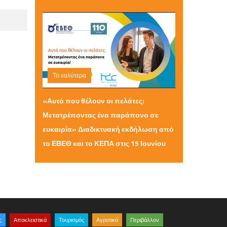
Τα καλύτερα
Τρίτη 09 Ιουνίου 2026 11:01
«Αυτό που θέλουν οι πελάτες:
Μετατρέποντας ένα παράπονο σε
ευκαιρία» Διαδικτυακή εκδήλωση από
το ΕΒΕΘ και το ΚΕΠΑ στις 15 Ιουνίου
ς
Αποκλειστικά
Τουρισμός
Αγροτικά
Περιβάλλον