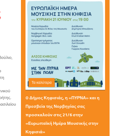
ς
βούλιο,
ο
στη
Τα καλύτερα
ανικού
Τρίτη 09 Ιουνίου 2026 18:28
ρήτης.
O Δήμος Κηφισιάς, η «ΠΥΡΝΑ» και η
ασιλείου
Πρεσβεία της Νορβηγίας σας
προσκαλούν στις 21/6 στην
«Ευρωπαϊκή Ημέρα Μουσικής στην
Κηφισιά»