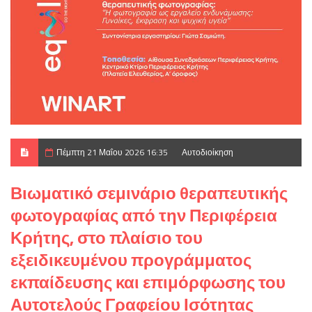
Πέμπτη 21 Μαΐου 2026 16:35
Αυτοδιοίκηση
Βιωματικό σεμινάριο θεραπευτικής
φωτογραφίας από την Περιφέρεια
Κρήτης, στο πλαίσιο του
εξειδικευμένου προγράμματος
εκπαίδευσης και επιμόρφωσης του
Αυτοτελούς Γραφείου Ισότητας