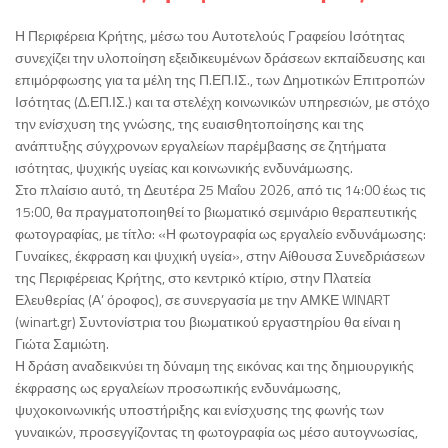
Η Περιφέρεια Κρήτης, μέσω του Αυτοτελούς Γραφείου Ισότητας
συνεχίζει την υλοποίηση εξειδικευμένων δράσεων εκπαίδευσης και
επιμόρφωσης για τα μέλη της Π.ΕΠ.ΙΣ., των Δημοτικών Επιτροπών
Ισότητας (Δ.ΕΠ.ΙΣ.) και τα στελέχη κοινωνικών υπηρεσιών, με στόχο
την ενίσχυση της γνώσης, της ευαισθητοποίησης και της
ανάπτυξης σύγχρονων εργαλείων παρέμβασης σε ζητήματα
ισότητας, ψυχικής υγείας και κοινωνικής ενδυνάμωσης.
Στο πλαίσιο αυτό, τη Δευτέρα 25 Μαΐου 2026, από τις 14:00 έως τις
15:00, θα πραγματοποιηθεί το βιωματικό σεμινάριο θεραπευτικής
φωτογραφίας, με τίτλο: «Η φωτογραφία ως εργαλείο ενδυνάμωσης:
Γυναίκες, έκφραση και ψυχική υγεία», στην Αίθουσα Συνεδριάσεων
της Περιφέρειας Κρήτης, στο κεντρικό κτίριο, στην Πλατεία
Ελευθερίας (Α’ όροφος), σε συνεργασία με την ΑΜΚΕ WINART
(winart.gr) Συντονίστρια του βιωματικού εργαστηρίου θα είναι η
Γιώτα Σαμιώτη.
Η δράση αναδεικνύει τη δύναμη της εικόνας και της δημιουργικής
έκφρασης ως εργαλείων προσωπικής ενδυνάμωσης,
ψυχοκοινωνικής υποστήριξης και ενίσχυσης της φωνής των
γυναικών, προσεγγίζοντας τη φωτογραφία ως μέσο αυτογνωσίας,