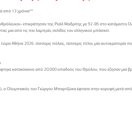
τά από 13 χρόνια**
ρυθρόλευκοι» επικράτησαν της Ρεάλ Μαδρίτης με 92-85 στο κατάμεστο Ο
ντας μια από τις πιο λαμπρές σελίδες του ελληνικού μπάσκετ.
ώρα Αθήνα 2026: τέσσερις πόλεις, τέσσερις τίτλοι, μία αυτοκρατορία π
υ
βάφτηκε κατακόκκινο από 20.000 οπαδούς του Θρύλου, που έζησαν μια β
κού, ο Ολυμπιακός του Γιώργου Μπαρτζώκα έφτασε στην κορυφή μετά απ