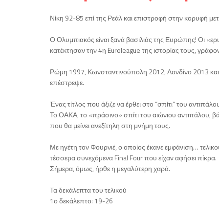
Νίκη 92-85 επί της Ρεάλ και επιστροφή στην κορυφή με
Ο Ολυμπιακός είναι ξανά βασιλιάς της Ευρώπης! Οι «ε
κατέκτησαν την 4η Euroleague της ιστορίας τους, γράφο
Ρώμη 1997, Κωνσταντινούπολη 2012, Λονδίνο 2013 και τ
επέστρεψε.
Ένας τίτλος που άξιζε να έρθει στο “σπίτι” του αντιπάλο
Το ΟΑΚΑ, το «πράσινο» σπίτι του αιώνιου αντιπάλου, 
που θα μείνει ανεξίτηλη στη μνήμη τους.
Με ηγέτη τον Φουρνιέ, ο οποίος έκανε εμφάνιση… τελι
τέσσερα συνεχόμενα Final Four που είχαν αφήσει πίκρα.
Σήμερα, όμως, ήρθε η μεγαλύτερη χαρά.
Τα δεκάλεπτα του τελικού
1ο δεκάλεπτο: 19-26