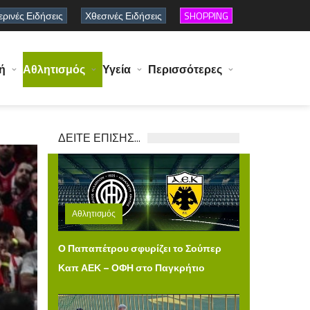
ρινές Ειδήσεις
Χθεσινές Ειδήσεις
SHOPPING
ή
Αθλητισμός
Υγεία
Περισσότερες
ΔΕΙΤΕ ΕΠΙΣΗΣ...
Αθλητισμός
Πέμπτη 06 Αυγούστου 2026 15:00
Ο Παπαπέτρου σφυρίζει το Σούπερ
Καπ ΑΕΚ – ΟΦΗ στο Παγκρήτιο