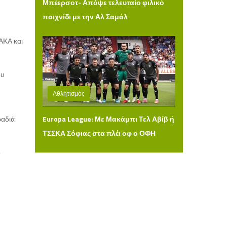
Μπέερσοτ- Απόψε τελευταίο φιλικό
παιχνίδι με την Αλ Σαμάλ
ΑΚΑ και
ου
Αθλητισμός
Δευτέρα 03 Αυγούστου 2026 14:36
ραδιά
Europa League: Με Μακάμπι Τελ Αβίβ ή
ΤΣΣΚΑ Σόφιας στα πλέι οφ ο ΟΦΗ
ό