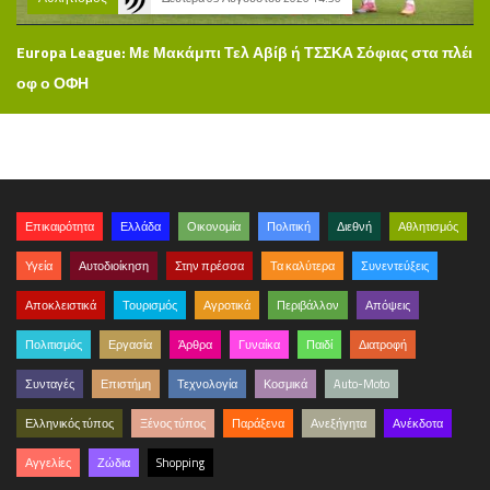
Europa League: Με Μακάμπι Τελ Αβίβ ή ΤΣΣΚΑ Σόφιας στα πλέι
οφ ο ΟΦΗ
Επικαιρότητα
Ελλάδα
Οικονομία
Πολιτική
Διεθνή
Αθλητισμός
Υγεία
Αυτοδιοίκηση
Στην πρέσσα
Τα καλύτερα
Συνεντεύξεις
Αποκλειστικά
Τουρισμός
Αγροτικά
Περιβάλλον
Απόψεις
Πολιτισμός
Εργασία
Άρθρα
Γυναίκα
Παιδί
Διατροφή
Συνταγές
Επιστήμη
Τεχνολογία
Κοσμικά
Auto-Moto
Ελληνικός τύπος
Ξένος τύπος
Παράξενα
Ανεξήγητα
Ανέκδοτα
Αγγελίες
Ζώδια
Shopping