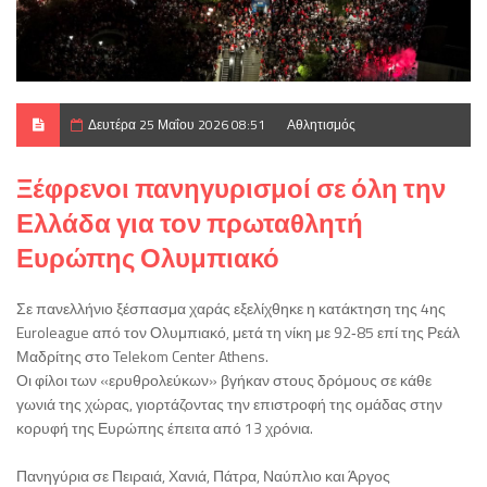
Δευτέρα 25 Μαΐου 2026 08:51
Αθλητισμός
Ξέφρενοι πανηγυρισμοί σε όλη την
Ελλάδα για τον πρωταθλητή
Ευρώπης Ολυμπιακό
Σε πανελλήνιο ξέσπασμα χαράς εξελίχθηκε η κατάκτηση της 4ης
Euroleague από τον Ολυμπιακό, μετά τη νίκη με 92‑85 επί της Ρεάλ
Μαδρίτης στο Telekom Center Athens.
Οι φίλοι των «ερυθρολεύκων» βγήκαν στους δρόμους σε κάθε
γωνιά της χώρας, γιορτάζοντας την επιστροφή της ομάδας στην
κορυφή της Ευρώπης έπειτα από 13 χρόνια.
Πανηγύρια σε Πειραιά, Χανιά, Πάτρα, Ναύπλιο και Άργος