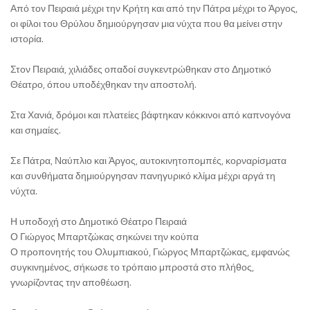
Από τον Πειραιά μέχρι την Κρήτη και από την Πάτρα μέχρι το Άργος,
οι φίλοι του Θρύλου δημιούργησαν μια νύχτα που θα μείνει στην
ιστορία.
Στον Πειραιά, χιλιάδες οπαδοί συγκεντρώθηκαν στο Δημοτικό
Θέατρο, όπου υποδέχθηκαν την αποστολή.
Στα Χανιά, δρόμοι και πλατείες βάφτηκαν κόκκινοι από καπνογόνα
και σημαίες.
Σε Πάτρα, Ναύπλιο και Άργος, αυτοκινητοπομπές, κορναρίσματα
και συνθήματα δημιούργησαν πανηγυρικό κλίμα μέχρι αργά τη
νύχτα.
Η υποδοχή στο Δημοτικό Θέατρο Πειραιά
Ο Γιώργος Μπαρτζώκας σηκώνει την κούπα
Ο προπονητής του Ολυμπιακού, Γιώργος Μπαρτζώκας, εμφανώς
συγκινημένος, σήκωσε το τρόπαιο μπροστά στο πλήθος,
γνωρίζοντας την αποθέωση.