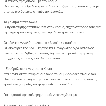
Οι παίκτες τραγουδούν με τον κόσμο
Οι παίκτες του Θρύλου τραγούδησαν μαζί με τους οπαδούς, σε μια
από τις πιο δυνατές στιγμές της βραδιάς.
Το μήνυμα Μπαρτζώκα
Ο προπονητής απευθύνθηκε στον κόσμο, ευχαριστώντας τους για
τη στήριξη και τονίζοντας ότι η ομάδα «έγραψε ιστορία».
Οι αδελφοί Αγγελόπουλοι στο πλευρό της ομάδας
Οι ιδιοκτήτες της ΚΑΕ, Γιώργος και Παναγιώτης Αγγελόπουλος,
μίλησαν στο πλήθος, κάνοντας λόγο για «τη μεγαλύτερη στιγμή της
σύγχρονης ιστορίας του Ολυμπιακού».
«Ερυθρόλευκη» νύχτα στα Χανιά
Στα Χανιά, οι πανηγυρισμοί ήταν έντονοι, με δεκάδες φίλους του
Ολυμπιακού να συγκεντρώνονται σε κεντρικά σημεία της πόλης,
κρατώντας σημαίες και τραγουδώντας συνθήματα.
Για περισσότερη κάλυψη μπορείς να συνεχίσεις με:
Αναλυτικό ρεπορτάζ του τελικού