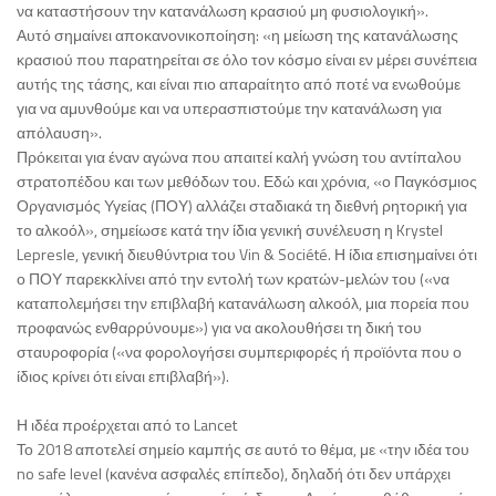
να καταστήσουν την κατανάλωση κρασιού μη φυσιολογική».
Αυτό σημαίνει αποκανονικοποίηση: «η μείωση της κατανάλωσης
κρασιού που παρατηρείται σε όλο τον κόσμο είναι εν μέρει συνέπεια
αυτής της τάσης, και είναι πιο απαραίτητο από ποτέ να ενωθούμε
για να αμυνθούμε και να υπερασπιστούμε την κατανάλωση για
απόλαυση».
Πρόκειται για έναν αγώνα που απαιτεί καλή γνώση του αντίπαλου
στρατοπέδου και των μεθόδων του. Εδώ και χρόνια, «ο Παγκόσμιος
Οργανισμός Υγείας (ΠΟΥ) αλλάζει σταδιακά τη διεθνή ρητορική για
το αλκοόλ», σημείωσε κατά την ίδια γενική συνέλευση η Krystel
Lepresle, γενική διευθύντρια του Vin & Société. Η ίδια επισημαίνει ότι
ο ΠΟΥ παρεκκλίνει από την εντολή των κρατών-μελών του («να
καταπολεμήσει την επιβλαβή κατανάλωση αλκοόλ, μια πορεία που
προφανώς ενθαρρύνουμε») για να ακολουθήσει τη δική του
σταυροφορία («να φορολογήσει συμπεριφορές ή προϊόντα που ο
ίδιος κρίνει ότι είναι επιβλαβή»).
Η ιδέα προέρχεται από το Lancet
Το 2018 αποτελεί σημείο καμπής σε αυτό το θέμα, με «την ιδέα του
no safe level (κανένα ασφαλές επίπεδο), δηλαδή ότι δεν υπάρχει