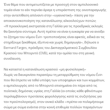
Ένα θέμα που αντιμετωπίζεται με προσοχή στον αμπελοοινικό
τομέα είναι το εάν περνάει άραγε η υπεράσπιση της οινοπαραγωγής
στην αντεπίθεση απέναντι στην «υγιεινιστική» πίεση για την
αποκανονικοποίηση της κατανάλωσης αλκοολούχων ποτών;
«Η προεκλογική εκστρατεία στη Γαλλία για τις προεδρικές εκλογές
θα ξεκινήσει σύντομα. Αυτή πρέπει να είναι η ευκαιρία για να ανοίξει
το ζήτημα του νόμου Évin· τροποποιήσεις είναι εφικτές, ειδικά αν τις
στηρίξουμε ξεκάθαρα, έξυπνα και χωρίς δημαγωγία», δήλωσε ο
Bernard Farges, πρόεδρος του Διεπαγγελματικού Συμβουλίου
Κρασιού του Μπορντό (CIVB), κατά την ομιλία του στη γενική
συνέλευση.
Να καταστεί η κατανάλωση κρασιού «μη φυσιολογική»
Χωρίς να διευκρινίσει περαιτέρω τη μεταρρύθμιση του νόμου Évin
που θα έπρεπε να τεθεί υπόψη των υποψηφίων και των κομμάτων,
ο αμπελουργός από το Μπορντό επισημαίνει ότι πέρα από τις
πολιτικές δημόσιας υγείας στη Γαλλία (οι οποίες κάθε φθινόπωρο
περιλαμβάνουν προτάσεις φορολόγησης κατά τις συζητήσεις για
τον προϋπολογισμό), στον οινικό κλάδο «πρέπει να πολεμήσουμε
σώμα με σώμα ενάντια στην κοινή επιθυμία πολλών παραγόντων