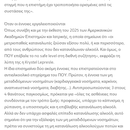
στιγμή που η επιστήμη έχει τροποποιήσει ορισμένες από τις
συστάσεις της».
Όταν οι έννοιες εργαλειοποιούνται
Όπως συνέβη και με την έκθεση του 2025 των Αμερικανικών
Ακαδημιών Επιστημών και Ιατρικής, η οποία σημείωνε ότι «οι
μετριοπαθείς καταναλωτές ζούσαν εξίσου πολύ, ή και περισσότερο,
από τους ανθρώπους που δεν κατανάλωναν αλκοόλ. Και όμως, ο
ΠΟΥ επέβαλε το no safe level στη διεθνή συζήτηση», εκφράζει τη
λύπη της η Krystel Lepresle.
Η ίδια επισημαίνει δύο ακόμη έννοιες που επιστρατεύονται στο
αντιαλκοολικό επιχείρημα του ΠΟΥ. Πρώτον, η έννοια των μη
μεταδιδόμενων νοσημάτων (καρδιαγγειακά νοσήματα, καρκίνοι,
αναπνευστικά νοσήματα, διαβήτης…). Αντιπροσωπεύοντας 3 στους
4 θανάτους παγκοσμίως, πρόκειται για «όλες τις ασθένειες που
συνδέονται με τον τρόπο ζωής: προφανώς, υπάρχει το κάπνισμα, η
ρύπανση, ο υποσιτισμός και η επιβλαβής κατανάλωση αλκοόλ.
Αλλά αν δεν υπάρχει ασφαλές επίπεδο κατανάλωσης αλκοόλ, αυτό
σημαίνει ότι για την εξάλειψη των μη μεταδιδόμενων νοσημάτων,
πρέπει να συνιστούμε τη μη κατανάλωση αλκοολούχων ποτών και