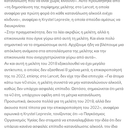
κατανάλωση που να είναι χωρίς κίνδυνο». Αυτό προωθήθηκε από
«τη δημοσίευση της περίφημης μελέτης στο Lancet, η οποία
αναφέρει για πρώτη φορά ότι κάθε κατανάλωση αλκοόλ ενέχει
κίνδυνο», αναφέρει η Krystel Lepresle, η οποία σπεύδει αμέσως να
διευκρινίσει:
«Στην πραγματικότητα, δεν το λέει ακριβώς η μελέτη, αλλά η
επικοινωνία που έγινε γύρω από αυτή τη μελέτη. Και είναι πολύ
σημαντικό να το σημειώσουμε αυτό. Αρχίζουμε ήδη να βλέπουμε μια
απόκλιση ανάμεσα στα αποτελέσματα της μελέτης και την
επικοινωνία που ενορχηστρώνεται γύρω από αυτά».
Αν και αυτή η μελέτη του 2018 εξακολουθεί να έχει μεγάλο
αντίκτυπο, ο οποίος δεν εξασθενεί 8 χρόνια μετά, η επικαιροποίησή
της το 2022, επίσης στο Lancet, δεν είχε την ίδια επιτυχία: «Για άτομα
κάτω των 40 ετών, η μελέτη συνιστά να μην καταναλώνουν αλκοόλ,
καθώς δεν υπάρχει ασφαλές επίπεδο. Ωστόσο, σημειώνεται ότι μετά
τα 40 έτη, υπάρχουν οφέλη από τη μέτρια κατανάλωση.
Προσωπικά, άκουσα πολλά για τη μελέτη του 2018, αλλά δεν
άκουσα ποτέ τίποτα για την επικαιροποίηση του 2022», αναφέρει
ειρωνικά η Krystel Lepresle, τονίζοντας ότι «ο Παγκόσμιος
Οργανισμός Υγείας δεν σταματά να επαναλαμβάνει την ιδέα ότι δεν
υπάρχει κανένα ασφαλές επίπεδο κατανάλωσης αλκοόλ, την ίδια