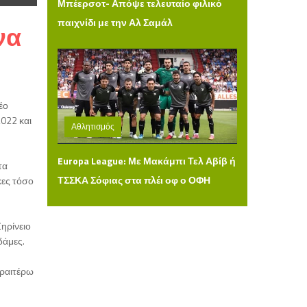
Μπέερσοτ- Απόψε τελευταίο φιλικό
παιχνίδι με την Αλ Σαμάλ
να
έο
2022 και
Αθλητισμός
Δευτέρα 03 Αυγούστου 2026 14:36
Europa League: Με Μακάμπι Τελ Αβίβ ή
τα
ΤΣΣΚΑ Σόφιας στα πλέι οφ ο ΟΦΗ
κες τόσο
ηρίνειο
δάμες.
εραιτέρω