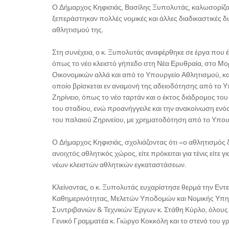
Ο Δήμαρχος Κηφισιάς, Βασίλης Ξυπολυτάς, καλωσορίζον
ξεπεράστηκαν πολλές νομικές και άλλες διαδικαστικές δ
αθλητισμού της.
Στη συνέχεια, ο κ. Ξυπολυτάς αναφέρθηκε σε έργα που 
όπως το νέο κλειστό γήπεδο στη Νέα Ερυθραία, στο Μο
Οικονομικών αλλά και από το Υπουργείο Αθλητισμού, κα
οποίο βρίσκεται εν αναμονή της αδειοδότησης από το 
Ζηρίνειο, όπως το νέο ταρτάν και ο έκτος διάδρομος το
του σταδίου, ενώ προανήγγειλε και την ανακοίνωση ενό
του παλαιού Ζηρινείου, με χρηματοδότηση από το Υπουρ
Ο Δήμαρχος Κηφισιάς, σχολιάζοντας ότι «ο αθλητισμός 
ανοιχτός αθλητικός χώρος, είτε πρόκειται για τένις είτε
νέων κλειστών αθλητικών εγκαταστάσεων.
Κλείνοντας, ο κ. Ξυπολυτάς ευχαρίστησε θερμά την Εν
Καθημερινότητας, Μελετών Υποδομών και Νομικής Υπηρε
Συντριβανιών & Τεχνικών Έργων κ. Στάθη Κύρλο, όλους
Γενικό Γραμματέα κ. Γιώργο Κοκκόλη και το στενό του 