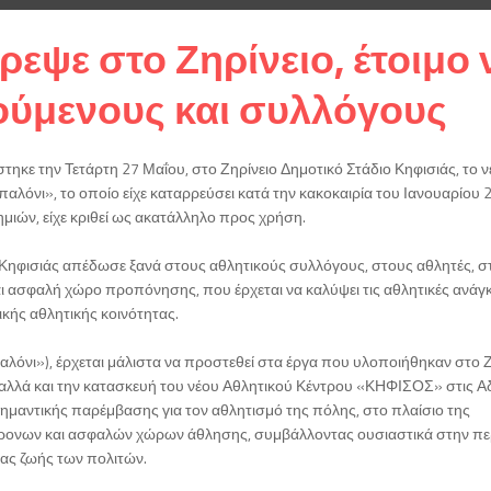
εψε στο Ζηρίνειο, έτοιμο 
ούμενους και συλλόγους
άστηκε την Τετάρτη 27 Μαΐου, στο Ζηρίνειο Δημοτικό Στάδιο Κηφισιάς, το ν
λόνι», το οποίο είχε καταρρεύσει κατά την κακοκαιρία του Ιανουαρίου 
ιών, είχε κριθεί ως ακατάλληλο προς χρήση.
 Κηφισιάς απέδωσε ξανά στους αθλητικούς συλλόγους, στους αθλητές, σ
και ασφαλή χώρο προπόνησης, που έρχεται να καλύψει τις αθλητικές ανάγ
κής αθλητικής κοινότητας.
αλόνι»), έρχεται μάλιστα να προστεθεί στα έργα που υλοποιήθηκαν στο Ζ
 αλλά και την κατασκευή του νέου Αθλητικού Κέντρου «ΚΗΦΙΣΟΣ» στις Α
μαντικής παρέμβασης για τον αθλητισμό της πόλης, στο πλαίσιο της
χρονων και ασφαλών χώρων άθλησης, συμβάλλοντας ουσιαστικά στην π
τας ζωής των πολιτών.