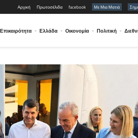
Αρχική
Πρωτοσέλιδα
facebook
Με Μια Ματιά
Σημε
Επικαιρότητα
Ελλάδα
Οικονομία
Πολιτική
Διεθν