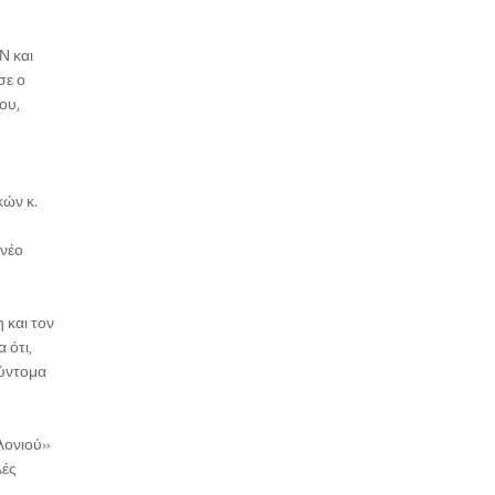
Ν και
σε ο
ου,
ών κ.
 νέο
 και τον
 ότι,
σύντομα
λονιού»
λές