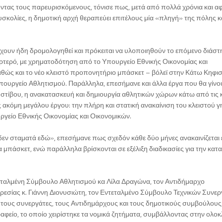
τας τους παρευρισκόμενους, τόνισε πως, μετά από πολλά χρόνια και α
υσκολίες, η δημοτική αρχή θεραπεύει επιτέλους μία «πληγή» της πόλης κ
έχουν ήδη δρομολογηθεί και πρόκειται να υλοποιηθούν το επόμενο διάστ
ρτερό, με χρηματοδότηση από το Υπουργείο Εθνικής Οικονομίας και
θώς και το νέο κλειστό προπονητήριο μπάσκετ – βόλεϊ στην Κάτω Κηφισι
Υπουργείο Αθλητισμού. Παράλληλα, επεσήμανε και άλλα έργα που θα γίνο
υ στίβου, η ανακατασκευή και δημιουργία αθλητικών χώρων κάτω από τις 
ς ακόμη μεγάλου έργου: την πλήρη και στατική ανακαίνιση του κλειστού 
γείο Εθνικής Οικονομίας και Οικονομικών.
δεν σταματά εδώ», επεσήμανε πως σχεδόν κάθε δύο μήνες ανακαινίζεται 
 για μπάσκετ, ενώ παράλληλα βρίσκονται σε εξέλιξη διαδικασίες για την κα
τεταλμένη Σύμβουλο Αθλητισμού κα Λίλα Δραγώνα, τον Αντιδήμαρχο
σίας κ. Γιάννη Διονυσιώτη, τον Εντεταλμένο Σύμβουλο Τεχνικών Συνερ
 τους συνεργάτες, τους Αντιδημάρχους και τους δημοτικούς συμβούλους,
γραφείο, το οποίο χειρίστηκε τα νομικά ζητήματα, συμβάλλοντας στην ολ