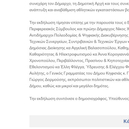
συνεχάρη τον Δήμαρχο, τη Δημοτική Αρχή και τους συνερ
ανάπτυξη και αναβάθμιση αθλητικών εγκαταστάσεων βο
Την εκδήλωση τίμησαν επίσης με την παρουσία τους ο Β
Περιφερειακός Σύμβουλος και πρώην Δήμαρχος Νίκος Χ
Αντιδήμαρχοι Πολεοδομίας & Ψηφιακής Διακυβέρνησης κ
Τεχνικών Συνεργείων, Συντριβανιών & Τεχνικών Έργων
Δημόσιας Διοίκησης κα Αγγελική Βαλασοπούλου, Καθημ
Καθαριότητας & Ηλεκτροφωτισμού κα Άννα Κορογιαννάκη
Χρονοπούλου, Περιβάλλοντος, Πρασίνου & Κηποτεχνίας
Εθελοντισμού κα Έλλη Φλέγγα, Ύδρευσης & Ελέγχου Φυ
Αυλήτης, ο Γενικός Γραμματέας του Δήμου Κηφισιάς κ.
Γιώργος Δορμούσης, εκπρόσωποι πολιτιστικών και αθλη
Δήμου, καθώς και μικροί και μεγάλοι δημότες.
Την εκδήλωση συντόνισε ο δημοσιογράφος, Υπεύθυνος 
Κά