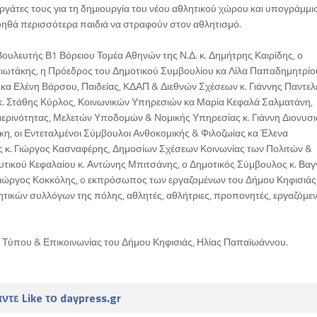
γάτες τους για τη δημιουργία του νέου αθλητικού χώρου και υπογράμμισ
ηθά περισσότερα παιδιά να στραφούν στον αθλητισμό.
ουλευτής Β1 Βόρειου Τομέα Αθηνών της Ν.Δ. κ. Δημήτρης Καιρίδης, ο
ιωτάκης, η Πρόεδρος του Δημοτικού Συμβουλίου κα Λίλα Παπαδημητρίου
α Ελένη Βάρσου, Παιδείας, ΚΔΑΠ & Διεθνών Σχέσεων κ. Γιάννης Παντελ
 κ. Στάθης Κύρλος, Κοινωνικών Υπηρεσιών κα Μαρία Κεφαλά Σαλματάνη,
ερινότητας, Μελετών Υποδομών & Νομικής Υπηρεσίας κ. Γιάννη Διονυσι
, οι Εντεταλμένοι Σύμβουλοι Ανθοκομικής & Φιλοζωίας κα Έλενα
 κ. Γιώργος Κασναφέρης, Δημοσίων Σχέσεων Κοινωνίας των Πολιτών &
τικού Κεφαλαίου κ. Αντώνης Μπιτσάνης, ο Δημοτικός Σύμβουλος κ. Βαγ
 Γιώργος Κοκκόλης, o εκπρόσωπος των εργαζομένων του Δήμου Κηφισιάς 
τικών συλλόγων της πόλης, αθλητές, αθλήτριες, προπονητές, εργαζόμεν
Τύπου & Επικοινωνίας του Δήμου Κηφισιάς, Ηλίας Παπαϊωάννου.
ντε Like το daypress.gr