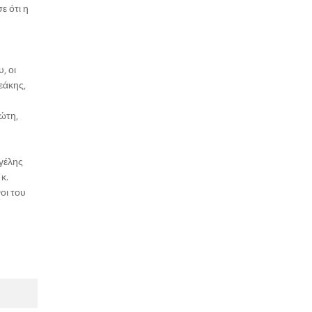
ε ότι η
, οι
εάκης,
ώτη,
γέλης
κ.
οι του