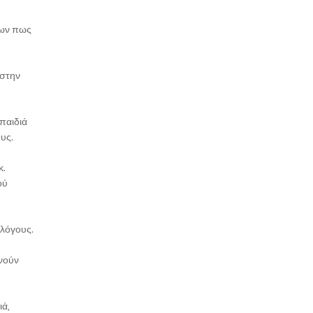
λων πως
 στην
παιδιά
υς.
κ.
ού
λλόγους.
ρνούν
ιά,