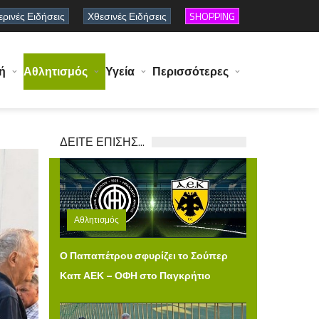
ρινές Ειδήσεις
Χθεσινές Ειδήσεις
SHOPPING
ή
Αθλητισμός
Υγεία
Περισσότερες
ΔΕΙΤΕ ΕΠΙΣΗΣ...
Αθλητισμός
Πέμπτη 06 Αυγούστου 2026 15:00
Ο Παπαπέτρου σφυρίζει το Σούπερ
Καπ ΑΕΚ – ΟΦΗ στο Παγκρήτιο