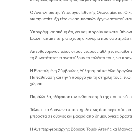
Ο Αναπληρωτής Υπουργός Εθνικής Οικονομίας και Οικον
για την επίτευξη τέτοιων σημαντικών έργων απαιτούνται
Υπογράμμισε ακόμη ότι, για να μπορούν να κατευθύνοντ
Εκάλη, απαιτείται μία ισχυρή οικονομία που να στηρίζει τ
Απευθυνόμενος τέλος στους νεαρούς αθλητές και αθλήτρ
τη δυνατότητα να αναπτύξουν τα ταλέντα τους, να προ
Η Εντεταλμένη Σύμβουλος Αθλητισμού κα Λίλα Δραγώνα ξ
Παπαθανάση και την Υπουργό για τη στήριξή τους, ενώ
χώρου.
Παράλληλα, εξέφρασε τον ενθουσιασμό της που το νέο «
Τέλος η κα Δραγώνα υποστήριξε πως όσο περισσότερα π
μπροστά σε οθόνες και μακριά από δημιουργικές δραστ
Η Αντιπεριφερειάρχης Βόρειου Τομέα Αττικής κα Μαργα