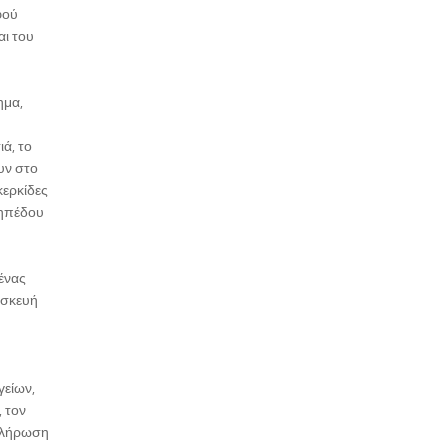
φού
αι του
ημα,
ά, το
υν στο
κερκίδες
γηπέδου
ένας
τασκευή
γείων,
 τον
οκλήρωση