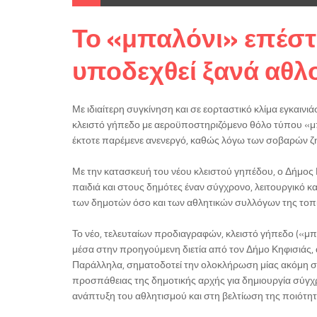
Το «μπαλόνι» επέστρ
υποδεχθεί ξανά αθλ
Με ιδιαίτερη συγκίνηση και σε εορταστικό κλίμα εγκαινι
κλειστό γήπεδο με αεροϋποστηριζόμενο θόλο τύπου «μπα
έκτοτε παρέμενε ανενεργό, καθώς λόγω των σοβαρών ζημ
Με την κατασκευή του νέου κλειστού γηπέδου, ο Δήμος
παιδιά και στους δημότες έναν σύγχρονο, λειτουργικό 
των δημοτών όσο και των αθλητικών συλλόγων της τοπι
Το νέο, τελευταίων προδιαγραφών, κλειστό γήπεδο («μπ
μέσα στην προηγούμενη διετία από τον Δήμο Κηφισιάς,
Παράλληλα, σηματοδοτεί την ολοκλήρωση μίας ακόμη ση
προσπάθειας της δημοτικής αρχής για δημιουργία σύγ
ανάπτυξη του αθλητισμού και στη βελτίωση της ποιότη