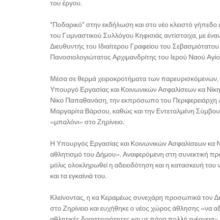
του έργου.
"Ποδαρικό" στην εκδήλωση και στο νέο κλειστό γήπεδο 
του Γυμναστικού Συλλόγου Κηφισιάς αντίστοιχα, με ένα
Διευθυντής του Ιδιαίτερου Γραφείου του Σεβασμιότατο
Πανοσιολογιώτατος Αρχιμανδρίτης του Ιερού Ναού Αγίο
Μέσα σε θερμά χειροκροτήματα των παρευρισκόμενων, 
Υπουργό Εργασίας και Κοινωνικών Ασφαλίσεων κα Νίκη
Νίκο Παπαθανάση, την εκπρόσωπο του Περιφερειάρχη Αττ
Μαργαρίτα Βάρσου, καθώς και την Εντεταλμένη Σύμβουλ
«μπαλόνι» στο Ζηρίνειο.
Η Υπουργός Εργασίας και Κοινωνικών Ασφαλίσεων κα Νί
αθλητισμό του Δήμου». Αναφερόμενη στη συνεκτική προ
μόλις ολοκληρωθεί η αδειοδότηση και η κατασκευή το
και τα εγκαίνιά του.
Κλείνοντας, η κα Κεραμέως συνεχάρη προσωπικά τον Δή
στο Ζηρίνειο και ευχήθηκε ο νέος χώρος άθλησης «να αξι
αθλητικές δραστηριότητες και με πάρα πολλή ενέργεια».