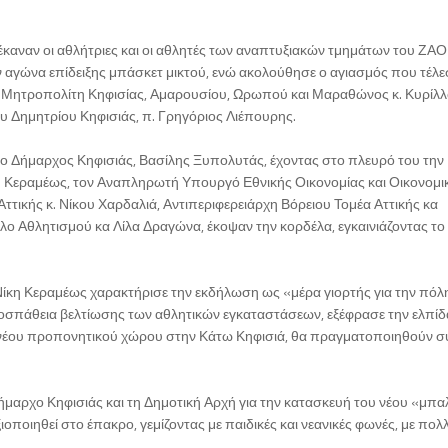
έκαναν οι αθλήτριες και οι αθλητές των αναπτυξιακών τμημάτων του ΖΑΟ
ν αγώνα επίδειξης μπάσκετ μικτού, ενώ ακολούθησε ο αγιασμός που τέλε
υ Μητροπολίτη Κηφισίας, Αμαρουσίου, Ωρωπού και Μαραθώνος κ. Κυρίλλ
υ Δημητρίου Κηφισιάς, π. Γρηγόριος Λιέπουρης.
ο Δήμαρχος Κηφισιάς, Βασίλης Ξυπολυτάς, έχοντας στο πλευρό του την
 Κεραμέως, τον Αναπληρωτή Υπουργό Εθνικής Οικονομίας και Οικονομικ
ικής κ. Νίκου Χαρδαλιά, Αντιπεριφερειάρχη Βόρειου Τομέα Αττικής κα
ο Αθλητισμού κα Λίλα Δραγώνα, έκοψαν την κορδέλα, εγκαινιάζοντας το
κη Κεραμέως χαρακτήρισε την εκδήλωση ως «μέρα γιορτής για την πόλη
σπάθεια βελτίωσης των αθλητικών εγκαταστάσεων, εξέφρασε την ελπίδα
υ νέου προπονητικού χώρου στην Κάτω Κηφισιά, θα πραγματοποιηθούν 
μαρχο Κηφισιάς και τη Δημοτική Αρχή για την κατασκευή του νέου «μπα
οποιηθεί στο έπακρο, γεμίζοντας με παιδικές και νεανικές φωνές, με πολ