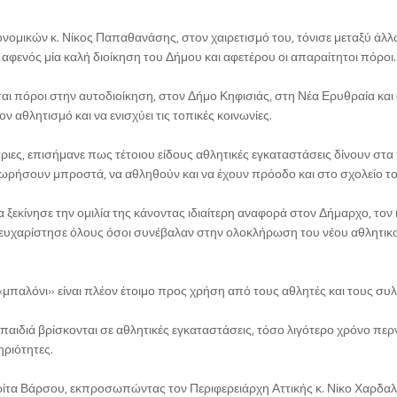
ομικών κ. Νίκος Παπαθανάσης, στον χαιρετισμό του, τόνισε μεταξύ άλ
 αφενός μία καλή διοίκηση του Δήμου και αφετέρου οι απαραίτητοι πόροι.
αι πόροι στην αυτοδιοίκηση, στον Δήμο Κηφισιάς, στη Νέα Ερυθραία και
ον αθλητισμό και να ενισχύει τις τοπικές κοινωνίες.
ιες, επισήμανε πως τέτοιου είδους αθλητικές εγκαταστάσεις δίνουν στα 
χωρήσουν μπροστά, να αθληθούν και να έχουν πρόοδο και στο σχολείο το
εκίνησε την ομιλία της κάνοντας ιδιαίτερη αναφορά στον Δήμαρχο, τον 
 ευχαρίστησε όλους όσοι συνέβαλαν στην ολοκλήρωση του νέου αθλητικ
μπαλόνι» είναι πλέον έτοιμο προς χρήση από τους αθλητές και τους συ
αιδιά βρίσκονται σε αθλητικές εγκαταστάσεις, τόσο λιγότερο χρόνο πε
ηριότητες.
ρίτα Βάρσου, εκπροσωπώντας τον Περιφερειάρχη Αττικής κ. Νίκο Χαρδαλ