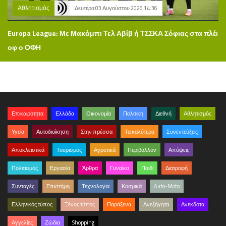
Αθλητισμός
Δευτέρα 03 Αυγούστου 2026 14:36
Europa League: Με Μακάμπι Τελ Αβίβ ή ΤΣΣΚΑ Σόφιας στα πλέι
οφ ο ΟΦΗ
Επικαιρότητα
Ελλάδα
Οικονομία
Πολιτική
Διεθνή
Αθλητισμός
Υγεία
Αυτοδιοίκηση
Στην πρέσσα
Τα καλύτερα
Συνεντεύξεις
Αποκλειστικά
Τουρισμός
Αγροτικά
Περιβάλλον
Απόψεις
Πολιτισμός
Εργασία
Άρθρα
Γυναίκα
Παιδί
Διατροφή
Συνταγές
Επιστήμη
Τεχνολογία
Κοσμικά
Auto-Moto
Ελληνικός τύπος
Ξένος τύπος
Παράξενα
Ανεξήγητα
Ανέκδοτα
Αγγελίες
Ζώδια
Shopping