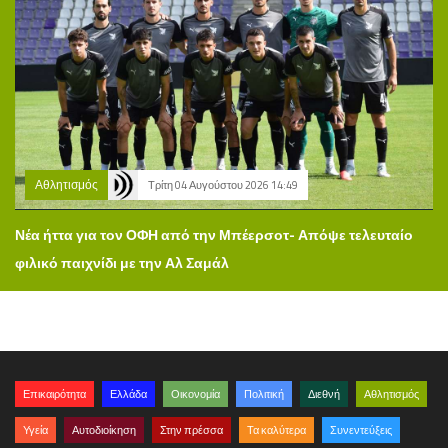
Αθλητισμός
Τρίτη 04 Αυγούστου 2026 14:49
Νέα ήττα για τον ΟΦΗ από την Μπέερσοτ- Απόψε τελευταίο
φιλικό παιχνίδι με την Αλ Σαμάλ
Επικαιρότητα
Ελλάδα
Οικονομία
Πολιτική
Διεθνή
Αθλητισμός
Υγεία
Αυτοδιοίκηση
Στην πρέσσα
Τα καλύτερα
Συνεντεύξεις