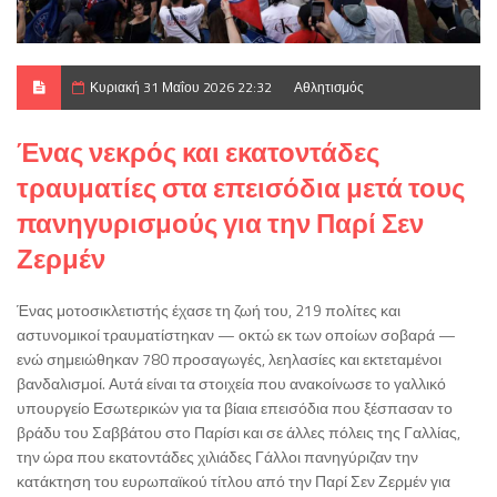
Κυριακή 31 Μαΐου 2026 22:32
Αθλητισμός
Ένας νεκρός και εκατοντάδες
τραυματίες στα επεισόδια μετά τους
πανηγυρισμούς για την Παρί Σεν
Ζερμέν
Ένας μοτοσικλετιστής έχασε τη ζωή του, 219 πολίτες και
αστυνομικοί τραυματίστηκαν — οκτώ εκ των οποίων σοβαρά —
ενώ σημειώθηκαν 780 προσαγωγές, λεηλασίες και εκτεταμένοι
βανδαλισμοί. Αυτά είναι τα στοιχεία που ανακοίνωσε το γαλλικό
υπουργείο Εσωτερικών για τα βίαια επεισόδια που ξέσπασαν το
βράδυ του Σαββάτου στο Παρίσι και σε άλλες πόλεις της Γαλλίας,
την ώρα που εκατοντάδες χιλιάδες Γάλλοι πανηγύριζαν την
κατάκτηση του ευρωπαϊκού τίτλου από την Παρί Σεν Ζερμέν για