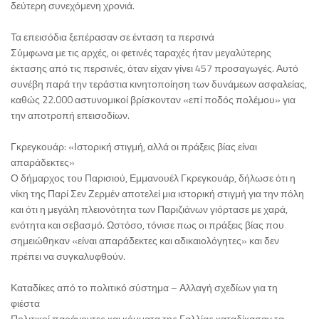
δεύτερη συνεχόμενη χρονιά.
Τα επεισόδια ξεπέρασαν σε ένταση τα περσινά
Σύμφωνα με τις αρχές, οι φετινές ταραχές ήταν μεγαλύτερης
έκτασης από τις περσινές, όταν είχαν γίνει 457 προσαγωγές. Αυτό
συνέβη παρά την τεράστια κινητοποίηση των δυνάμεων ασφαλείας,
καθώς 22.000 αστυνομικοί βρίσκονταν «επί ποδός πολέμου» για
την αποτροπή επεισοδίων.
Γκρεγκουάρ: «Ιστορική στιγμή, αλλά οι πράξεις βίας είναι
απαράδεκτες»
Ο δήμαρχος του Παρισιού, Εμμανουέλ Γκρεγκουάρ, δήλωσε ότι η
νίκη της Παρί Σεν Ζερμέν αποτελεί μια ιστορική στιγμή για την πόλη
και ότι η μεγάλη πλειονότητα των Παριζιάνων γιόρτασε με χαρά,
ενότητα και σεβασμό. Ωστόσο, τόνισε πως οι πράξεις βίας που
σημειώθηκαν «είναι απαράδεκτες και αδικαιολόγητες» και δεν
πρέπει να συγκαλυφθούν.
Καταδίκες από το πολιτικό σύστημα – Αλλαγή σχεδίων για τη
φιέστα
Πολιτικοί παράγοντες και κόμματα της Γαλλίας καταδίκασαν τα