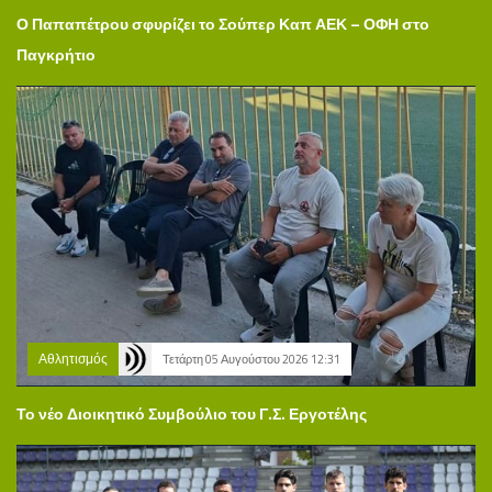
Ο Παπαπέτρου σφυρίζει το Σούπερ Καπ ΑΕΚ – ΟΦΗ στο
Παγκρήτιο
Αθλητισμός
Τετάρτη 05 Αυγούστου 2026 12:31
Το νέο Διοικητικό Συμβούλιο του Γ.Σ. Εργοτέλης