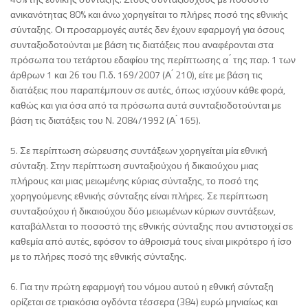
ανικανότητας 80% και άνω χορηγείται το πλήρες ποσό της εθνικής
σύνταξης. Οι προσαρμογές αυτές δεν έχουν εφαρμογή για όσους
συνταξιοδοτούνται με βάση τις διατάξεις που αναφέρονται στα
πρόσωπα του τετάρτου εδαφίου της περίπτωσης α ́ της παρ. 1 των
άρθρων 1 και 26 του Π.δ. 169/2007 (Α ́ 210), είτε με βάση τις
διατάξεις που παραπέμπουν σε αυτές, όπως ισχύουν κάθε φορά,
καθώς και για όσα από τα πρόσωπα αυτά συνταξιοδοτούνται με
βάση τις διατάξεις του Ν. 2084/1992 (Α ́ 165).
5. Σε περίπτωση σώρευσης συντάξεων χορηγείται μία εθνική
σύνταξη. Στην περίπτωση συνταξιούχου ή δικαιούχου μιας
πλήρους και μιας μειωμένης κύριας σύνταξης, το ποσό της
χορηγούμενης εθνικής σύνταξης είναι πλήρες. Σε περίπτωση
συνταξιούχου ή δικαιούχου δύο μειωμένων κύριων συντάξεων,
καταβάλλεται το ποσοστό της εθνικής σύνταξης που αντιστοιχεί σε
καθεμία από αυτές, εφόσον το άθροισμά τους είναι μικρότερο ή ίσο
με το πλήρες ποσό της εθνικής σύνταξης.
6. Για την πρώτη εφαρμογή του νόμου αυτού η εθνική σύνταξη
ορίζεται σε τριακόσια ογδόντα τέσσερα (384) ευρώ μηνιαίως και