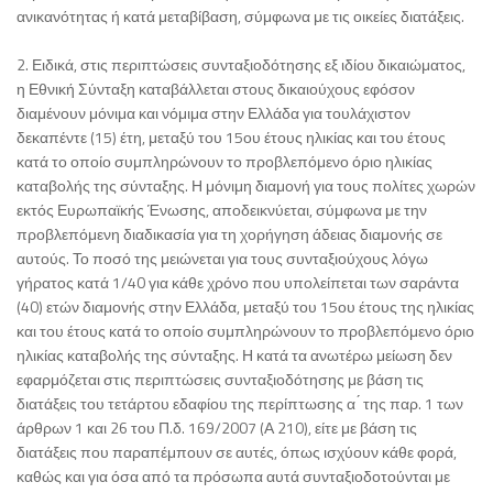
ανικανότητας ή κατά μεταβίβαση, σύμφωνα με τις οικείες διατάξεις.
2. Ειδικά, στις περιπτώσεις συνταξιοδότησης εξ ιδίου δικαιώματος,
η Εθνική Σύνταξη καταβάλλεται στους δικαιούχους εφόσον
διαμένουν μόνιμα και νόμιμα στην Ελλάδα για τουλάχιστον
δεκαπέντε (15) έτη, μεταξύ του 15ου έτους ηλικίας και του έτους
κατά το οποίο συμπληρώνουν το προβλεπόμενο όριο ηλικίας
καταβολής της σύνταξης. Η μόνιμη διαμονή για τους πολίτες χωρών
εκτός Ευρωπαϊκής Ένωσης, αποδεικνύεται, σύμφωνα με την
προβλεπόμενη διαδικασία για τη χορήγηση άδειας διαμονής σε
αυτούς. Το ποσό της μειώνεται για τους συνταξιούχους λόγω
γήρατος κατά 1/40 για κάθε χρόνο που υπολείπεται των σαράντα
(40) ετών διαμονής στην Ελλάδα, μεταξύ του 15ου έτους της ηλικίας
και του έτους κατά το οποίο συμπληρώνουν το προβλεπόμενο όριο
ηλικίας καταβολής της σύνταξης. Η κατά τα ανωτέρω μείωση δεν
εφαρμόζεται στις περιπτώσεις συνταξιοδότησης με βάση τις
διατάξεις του τετάρτου εδαφίου της περίπτωσης α ́ της παρ. 1 των
άρθρων 1 και 26 του Π.δ. 169/2007 (Α 210), είτε με βάση τις
διατάξεις που παραπέμπουν σε αυτές, όπως ισχύουν κάθε φορά,
καθώς και για όσα από τα πρόσωπα αυτά συνταξιοδοτούνται με