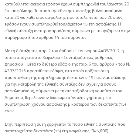
καταβάλλεται ακέραια εφόσον έχουν συμπληρωθεί τουλάχιστον 20
έτη ασφάλισης. Το ποσό της εθνικής σύνταξης βαίνει μειούμενο
κατά 2% για κάθε έτος ασφάλισης που υπολείπεται των 20 ετών,
εφόσον έχουν συμπληρωθεί τουλάχιστον 15 έτη ασφάλισης. Η
εθνική σύνταξη αναπροσαρμόζεται, σύμφωνα με τα οριζόμενα στην
παράγραφο 3 του άρθρου 14 του παρόντος.
Με τη διάταξη της παρ. 2 του άρθρου 1 του νόμου 4488/2017, η
οποία υπάγεται στο Κεφάλαιο «Συνταξιοδοτικές ρυθμίσεις
Δημοσίου», μετά το δεύτερο εδάφιο της παρ. 6 του άρθρου 7 του Ν.
4387/2016 προστίθεται εδάφιο, στο οποίο ορίζεται ότι η
προϋπόθεση της συμπλήρωσης δεκαπέντε (15) ετών ασφάλισης
για την καταβολή της εθνικής σύνταξης δεν ισχύει για όσους
ασφαλισμένους, σύμφωνα με τη συνταξιοδοτική νομοθεσία του
Δημοσίου, θεμελιώνουν δικαίωμα σύνταξης γήρατος με τη
συμπλήρωση χρόνου ασφάλισης μικρότερου των δεκαπέντε (15)
ετών.
Στην περίπτωση αυτή χορηγείται το ποσό εθνικής σύνταξης που
αντιστοιχεί στα δεκαπέντε (15) έτη ασφάλισης (345,60€).