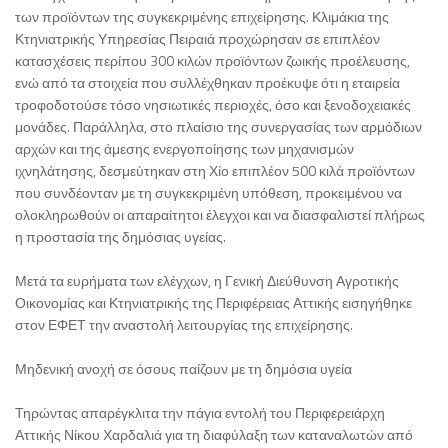
των προϊόντων της συγκεκριμένης επιχείρησης. Κλιμάκια της
Κτηνιατρικής Υπηρεσίας Πειραιά προχώρησαν σε επιπλέον
κατασχέσεις περίπου 300 κιλών προϊόντων ζωικής προέλευσης,
ενώ από τα στοιχεία που συλλέχθηκαν προέκυψε ότι η εταιρεία
τροφοδοτούσε τόσο νησιωτικές περιοχές, όσο και ξενοδοχειακές
μονάδες. Παράλληλα, στο πλαίσιο της συνεργασίας των αρμόδιων
αρχών και της άμεσης ενεργοποίησης των μηχανισμών
ιχνηλάτησης, δεσμεύτηκαν στη Χίο επιπλέον 500 κιλά προϊόντων
που συνδέονταν με τη συγκεκριμένη υπόθεση, προκειμένου να
ολοκληρωθούν οι απαραίτητοι έλεγχοι και να διασφαλιστεί πλήρως
η προστασία της δημόσιας υγείας.
Μετά τα ευρήματα των ελέγχων, η Γενική Διεύθυνση Αγροτικής
Οικονομίας και Κτηνιατρικής της Περιφέρειας Αττικής εισηγήθηκε
στον ΕΦΕΤ την αναστολή λειτουργίας της επιχείρησης.
Μηδενική ανοχή σε όσους παίζουν με τη δημόσια υγεία
Τηρώντας απαρέγκλιτα την πάγια εντολή του Περιφερειάρχη
Αττικής Νίκου Χαρδαλιά για τη διαφύλαξη των καταναλωτών από