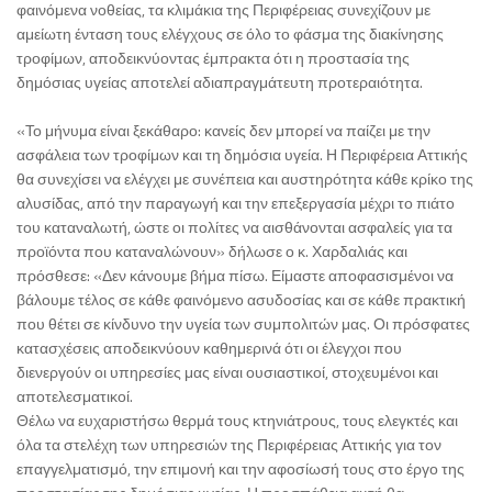
φαινόμενα νοθείας, τα κλιμάκια της Περιφέρειας συνεχίζουν με
αμείωτη ένταση τους ελέγχους σε όλο το φάσμα της διακίνησης
τροφίμων, αποδεικνύοντας έμπρακτα ότι η προστασία της
δημόσιας υγείας αποτελεί αδιαπραγμάτευτη προτεραιότητα.
«Το μήνυμα είναι ξεκάθαρο: κανείς δεν μπορεί να παίζει με την
ασφάλεια των τροφίμων και τη δημόσια υγεία. Η Περιφέρεια Αττικής
θα συνεχίσει να ελέγχει με συνέπεια και αυστηρότητα κάθε κρίκο της
αλυσίδας, από την παραγωγή και την επεξεργασία μέχρι το πιάτο
του καταναλωτή, ώστε οι πολίτες να αισθάνονται ασφαλείς για τα
προϊόντα που καταναλώνουν» δήλωσε ο κ. Χαρδαλιάς και
πρόσθεσε: «Δεν κάνουμε βήμα πίσω. Είμαστε αποφασισμένοι να
βάλουμε τέλος σε κάθε φαινόμενο ασυδοσίας και σε κάθε πρακτική
που θέτει σε κίνδυνο την υγεία των συμπολιτών μας. Οι πρόσφατες
κατασχέσεις αποδεικνύουν καθημερινά ότι οι έλεγχοι που
διενεργούν οι υπηρεσίες μας είναι ουσιαστικοί, στοχευμένοι και
αποτελεσματικοί.
Θέλω να ευχαριστήσω θερμά τους κτηνιάτρους, τους ελεγκτές και
όλα τα στελέχη των υπηρεσιών της Περιφέρειας Αττικής για τον
επαγγελματισμό, την επιμονή και την αφοσίωσή τους στο έργο της