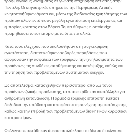
τροφιμογενούς νοσήματος σε γνωστή επιχείρηση εστίασης στην
Πεντέλη. Οι κτηνιατρικές υπηρεσίες της Περιφέρειας Αττικής
κινητοποιήθηκαν άμεσα και, μέσω της διαδικασίας ιχνηλάτησης των
πρώτων υλών, εντόπισαν μεγάλη εγκατάσταση επεξεργασίας και
εμπορίας κρέατος στον Βόρειο Τομέα Αθηνών, η οποία είχε
προμηθεύσει το εστιατόριο με τα ύποπτα υλικά.
Κατά τους ελέγχους που ακολούθησαν στη συγκεκριμένη
εγκατάσταση, διαπιστώθηκαν σοβαρές παραβάσεις που
αφορούσαν την ασφάλεια των τροφίμων, την ιχνηλασιμότητα των
προϊόντων, τις συνθήκες αποθήκευσης και κατάψυξης, καθώς και
την τήρηση των προβλεπόμενων συστημάτων ελέγχου.
Ως αποτέλεσμα, κατασχέθηκαν περισσότεροι από 5,3 τόνοι
προϊόντων ζωικής προέλευσης, τα οποία κρίθηκαν ακατάλληλα για
ανθρώπινη κατανάλωση. Η αρμόδια τριμελής επιτροπή εξέτασε
διεξοδικά την υπόθεση και αποφάσισε τη συνέχιση της κατάσχεσης,
καθώς και την επιβολή των προβλεπόμενων διοικητικών κυρώσεων
και προστίμων.
Οι έλεγχοι επεκτάθηκαν άμεσα σε ολόκληρο το δίκτυο διακίνησης