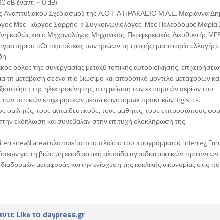
0 dB έναντι ~ 0 dB)
ης Αναπτυξιακού Σχεδιασμού της Α.Ο.Τ.Α ΗΡΑΚΛΕΙΟ Μ.Α.Ε. Μαριάννα Δη
όγος Msc Γιώργος Σαρρής, η Συγκοινωνιολόγος-Msc Πολεοδόμος Μαρία Σ
νη καθώς και ο Μηχανολόγος Μηχανικός, Περιφερειακός Διευθυντής MES
ργαστήριου «Οι περιπέτειες των ηρώων τη τροφής: μια ιστορία αλλαγής» 
δη.
ικός ρόλος της συνεργασίας μεταξύ τοπικής αυτοδιοίκησης, επιχειρήσεω
α τη μετάβαση σε ένα πιο βιώσιμο και αποδοτικό μοντέλο μεταφορών κα
 αξιοποίηση της ηλεκτροκίνησης, στη μείωση των εκπομπών αερίων του
 των τοπικών επιχειρήσεων μέσω καινοτόμων πρακτικών logistics.
υς ομιλητές, τους εκπαιδευτικούς, τους μαθητές, τους εκπροσώπους φορ
 στην εκδήλωση και συνέβαλαν στην επιτυχή ολοκλήρωσή της.
diterraneaN area) υλοποιείται στο πλαίσιο του προγράμματος Interreg Eu
ύσεων για τη βιώσιμη εφοδιαστική αλυσίδα αγροδιατροφικών προϊόντων,
ιαδρομών μεταφοράς και την ενίσχυση της κυκλικής οικονομίας στις πόλ
ντε Like το daypress.gr