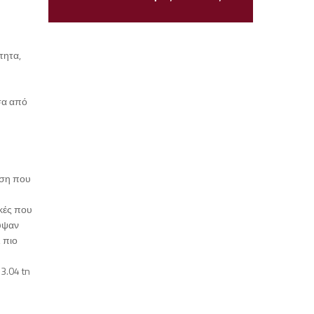
τητα,
σα από
άση που
ικές που
κυψαν
 πιο
3.04 tn