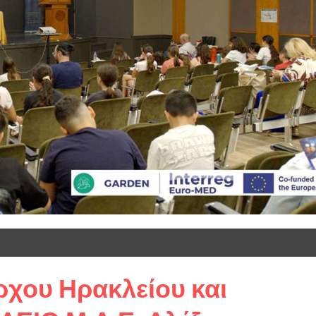
χου Ηρακλείου και