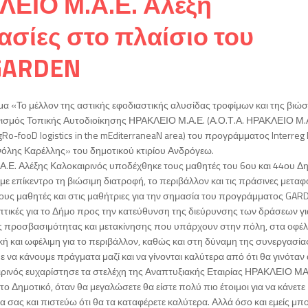
ΛΕΙΟ Μ.Α.Ε. Αλέξη
ασίες στο πλαίσιο του
GARDEN
μα «Το μέλλον της αστικής εφοδιαστικής αλυσίδας τροφίμων και της βιώσ
ισμός Τοπικής Αυτοδιοίκησης ΗΡΑΚΛΕΙΟ Μ.Α.Ε. (Α.Ο.Τ.Α. ΗΡΑΚΛΕΙΟ Μ.Α
-fooD logistics in the mEditerraneaN area) του προγράμματος Interreg 
όλης Καρέλλης» του δημοτικού κτιρίου Ανδρόγεω.
.Ε. Αλέξης Καλοκαιρινός υποδέχθηκε τους μαθητές του 6ου και 44ου Δ
ε επίκεντρο τη βιώσιμη διατροφή, το περιβάλλον και τις πράσινες μεταφ
ους μαθητές και στις μαθήτριες για την σημασία του προγράμματος GAR
οπτικές για το Δήμο προς την κατεύθυνση της διεύρυνσης των δράσεων γι
ς προσβασιμότητας και μετακίνησης που υπάρχουν στην πόλη, στα οφέλ
ική και ωφέλιμη για το περιβάλλον, καθώς και στη δύναμη της συνεργασία
 να κάνουμε πράγματα μαζί και να γίνονται καλύτερα από ότι θα γινόταν 
ιρινός ευχαρίστησε τα στελέχη της Αναπτυξιακής Εταιρίας ΗΡΑΚΛΕΙΟ ΜΑ
το Δημοτικό, όταν θα μεγαλώσετε θα είστε πολύ πιο έτοιμοι για να κάνετε
α σας και πιστεύω ότι θα τα καταφέρετε καλύτερα. Αλλά όσο και εμείς μπ