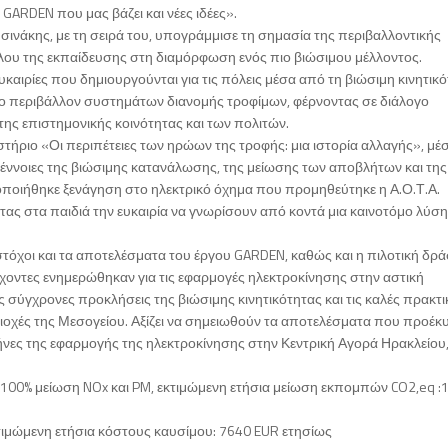
RDEN που μας βάζει και νέες ιδέες».
σινάκης, με τη σειρά του, υπογράμμισε τη σημασία της περιβαλλοντικής
λου της εκπαίδευσης στη διαμόρφωση ενός πιο βιώσιμου μέλλοντος.
υκαιρίες που δημιουργούνται για τις πόλεις μέσα από τη βιώσιμη κινητικό
 το περιβάλλον συστημάτων διανομής τροφίμων, φέρνοντας σε διάλογο
ης επιστημονικής κοινότητας και των πολιτών.
στήριο «Οι περιπέτειες των ηρώων της τροφής: μια ιστορία αλλαγής», μέ
ς έννοιες της βιώσιμης κατανάλωσης, της μείωσης των αποβλήτων και της
ποιήθηκε ξενάγηση στο ηλεκτρικό όχημα που προμηθεύτηκε η Α.Ο.Τ.Α.
ας στα παιδιά την ευκαιρία να γνωρίσουν από κοντά μια καινοτόμο λύση
τόχοι και τα αποτελέσματα του έργου GARDEN, καθώς και η πιλοτική δρ
έχοντες ενημερώθηκαν για τις εφαρμογές ηλεκτροκίνησης στην αστική
ς σύγχρονες προκλήσεις της βιώσιμης κινητικότητας και τις καλές πρακτ
ιοχές της Μεσογείου. Αξίζει να σημειωθούν τα αποτελέσματα που προέ
ήνες της εφαρμογής της ηλεκτροκίνησης στην Κεντρική Αγορά Ηρακλείου,
100% μείωση NOx και PM, εκτιμώμενη ετήσια μείωση εκπομπών CO2,eq :1
τιμώμενη ετήσια κόστους καυσίμου: 7640 EUR ετησίως