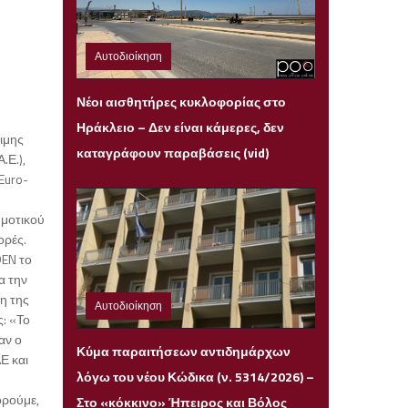
Αυτοδιοίκηση
Τρίτη 14 Ιουλίου 2026 22:05
Νέοι αισθητήρες κυκλοφορίας στο
Ηράκλειο – Δεν είναι κάμερες, δεν
ιμης
καταγράφουν παραβάσεις (vid)
.Ε.),
Euro-
ημοτικού
ορές.
DEN το
α την
η της
Αυτοδιοίκηση
ς: «Το
Κυριακή 12 Ιουλίου 2026 23:26
αν ο
Κύμα παραιτήσεων αντιδημάρχων
Ε και
λόγω του νέου Κώδικα (ν. 5314/2026) –
ορούμε,
Στο «κόκκινο» Ήπειρος και Βόλος