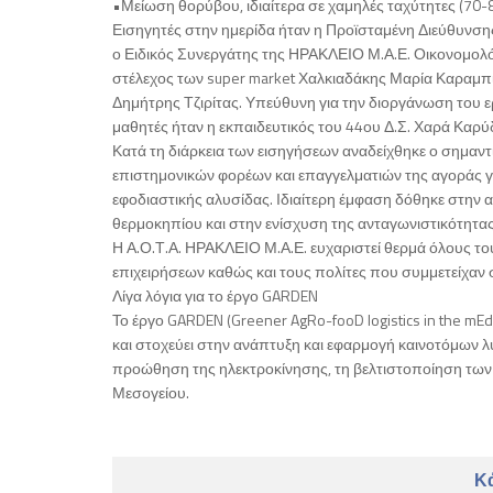
•Μείωση θορύβου, ιδιαίτερα σε χαμηλές ταχύτητες (70-8
Εισηγητές στην ημερίδα ήταν η Προϊσταμένη Διεύθυνσ
ο Ειδικός Συνεργάτης της ΗΡΑΚΛΕΙΟ Μ.Α.Ε. Οικονομολ
στέλεχος των super market Χαλκιαδάκης Μαρία Καραμπί
Δημήτρης Τζιρίτας. Υπεύθυνη για την διοργάνωση του ε
μαθητές ήταν η εκπαιδευτικός του 44ου Δ.Σ. Χαρά Καρύ
Κατά τη διάρκεια των εισηγήσεων αναδείχθηκε ο σημαντ
επιστημονικών φορέων και επαγγελματιών της αγοράς γι
εφοδιαστικής αλυσίδας. Ιδιαίτερη έμφαση δόθηκε στην
θερμοκηπίου και στην ενίσχυση της ανταγωνιστικότητας
Η Α.Ο.Τ.Α. ΗΡΑΚΛΕΙΟ Μ.Α.Ε. ευχαριστεί θερμά όλους το
επιχειρήσεων καθώς και τους πολίτες που συμμετείχαν
Λίγα λόγια για το έργο GARDEN
Το έργο GARDEN (Greener AgRo-fooD logistics in the mE
και στοχεύει στην ανάπτυξη και εφαρμογή καινοτόμων λ
προώθηση της ηλεκτροκίνησης, τη βελτιστοποίηση των δ
Μεσογείου.
Κά