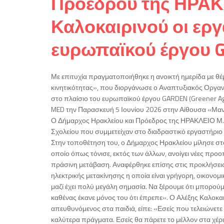
Προέδρου της ΗΡΑΚ
Καλοκαιρινού οι εργ
ευρωπαϊκού έργου 
Με επιτυχία πραγματοποιήθηκε η ανοικτή ημερίδα με θέ
κινητικότητας», που διοργάνωσε ο Αναπτυξιακός Οργαν
στο πλαίσιο του ευρωπαϊκού έργου GARDEN (Greener AgRo
MED την Παρασκευή 5 Ιουνίου 2026 στην Αίθουσα «Μαν
Ο Δήμαρχος Ηρακλείου και Πρόεδρος της ΗΡΑΚΛΕΙΟ Μ.Α
Σχολείου που συμμετείχαν στο διαδραστικό εργαστήριο μ
Στην τοποθέτηση του, ο Δήμαρχος Ηρακλείου μίλησε στ
οποίο όπως τόνισε, εκτός των άλλων, ανοίγει νέες προ
πράσινη μετάβαση. Αναφέρθηκε επίσης στις προκλήσει
ηλεκτρικής μετακίνησης η οποία είναι γρήγορη, οικονομ
μαζί έχει πολύ μεγάλη σημασία. Να ξέρουμε ότι μπορούμε
καθένας έκανε μόνος του ότι έπρεπε». Ο Αλέξης Καλοκα
απευθυνόμενος στα παιδιά, είπε: «Εσείς που τελειώνετε 
καλύτερα πράγματα. Εσείς θα πάρετε το μέλλον στα χέρι