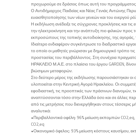
προχωρούμε σε δράσεις όπως αυτή του προγράμματος GA
Ο Αντιδήμαρχος Παιδείας και Νέας Γενιάς Αντώνης Περυ
ευαισθητοποίησης των νέων γενεών και του ενεργού ρό
Η εκδήλωση ανέδειξε τις σύγχρονες προκλήσεις και τις ε
την ηλεκτροκίνηση και την ανάπτυξη πιο φιλικών προς
εκπροσώπους της τοπικής αυτοδιοίκησης, της αγοράς, τ
Ιδιαίτερο ενδιαφέρον συγκέντρωσε το διαδραστικό εργα
το οποίο οι μαθητές γνώρισαν με δημιουργικό τρόπο τι
προστασίας του περιβάλλοντος. Στη συνέχεια πραγματο
ΗΡΑΚΛΕΙΟ Μ.Α.Ε. στο πλαίσιο του έργου GARDEN, δίνοντ
βιώσιμων μεταφορών.
Στο δεύτερο μέρος της εκδήλωσης παρουσιάστηκαν οι σ
υλοποιείται στην Κεντρική Αγορά Ηρακλείου. Οι συμμετ
εφοδιαστική, τις προοπτικές των πράσινων διανομών, τι
αναπτύσσονται τόσο στην Ελλάδα όσο και σε άλλες περ
από τις μετρήσεις που διενεργήθηκαν στους τέσσερις μ
αναλυτικά:
•Περιβαλλοντικά οφέλη: 96% μείωση εκπομπών CO2,eq, 
CO2,eq
•Οικονομικό όφελος: 93% μείωση κόστους καυσίμου, εκ