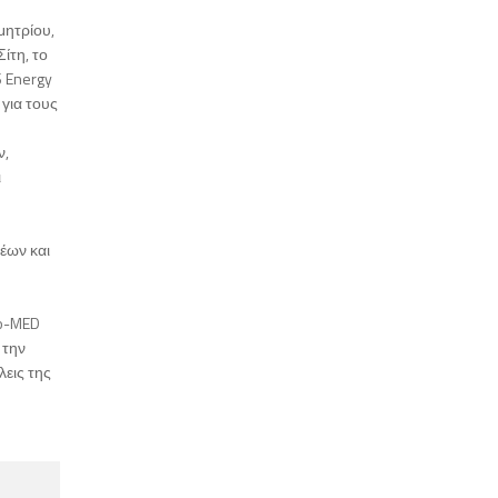
μητρίου,
ίτη, το
 Energy
για τους
ν,
ι
έων και
ro-MED
 την
εις της