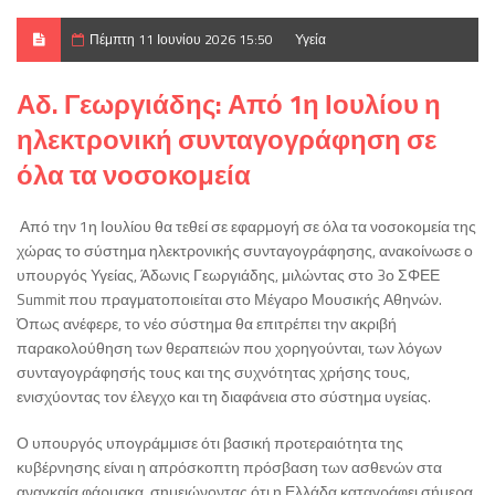
Πέμπτη 11 Ιουνίου 2026 15:50
Υγεία
Αδ. Γεωργιάδης: Από 1η Ιουλίου η
ηλεκτρονική συνταγογράφηση σε
όλα τα νοσοκομεία
Από την 1η Ιουλίου θα τεθεί σε εφαρμογή σε όλα τα νοσοκομεία της
χώρας το σύστημα ηλεκτρονικής συνταγογράφησης, ανακοίνωσε ο
υπουργός Υγείας, Άδωνις Γεωργιάδης, μιλώντας στο 3ο ΣΦΕΕ
Summit που πραγματοποιείται στο Μέγαρο Μουσικής Αθηνών.
Όπως ανέφερε, το νέο σύστημα θα επιτρέπει την ακριβή
παρακολούθηση των θεραπειών που χορηγούνται, των λόγων
συνταγογράφησής τους και της συχνότητας χρήσης τους,
ενισχύοντας τον έλεγχο και τη διαφάνεια στο σύστημα υγείας.
Ο υπουργός υπογράμμισε ότι βασική προτεραιότητα της
κυβέρνησης είναι η απρόσκοπτη πρόσβαση των ασθενών στα
αναγκαία φάρμακα, σημειώνοντας ότι η Ελλάδα καταγράφει σήμερα