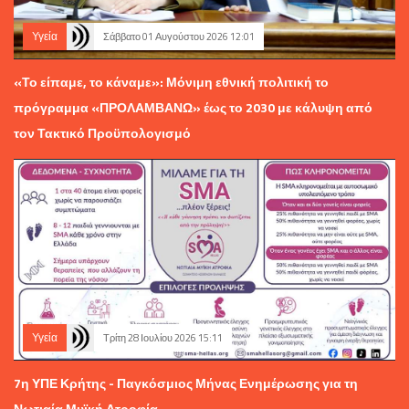
Υγεία
Σάββατο 01 Αυγούστου 2026 12:01
«Το είπαμε, το κάναμε»: Μόνιμη εθνική πολιτική το
πρόγραμμα «ΠΡΟΛΑΜΒΑΝΩ» έως το 2030 με κάλυψη από
τον Τακτικό Προϋπολογισμό
Υγεία
Τρίτη 28 Ιουλίου 2026 15:11
7η ΥΠΕ Κρήτης - Παγκόσμιος Μήνας Ενημέρωσης για τη
Νωτιαία Μυϊκή Ατροφία