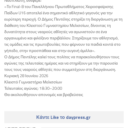
Ναυπλιώτη, ανέφερε:
«Το Final-8 του Πανελλήνιου Πρωταθλήματος Χειροσφαίρισης
Παίδων U16 αποτελεί ένα σημαντικό αθλητικό γεγονός για την
ευρύτερη περιοχή. Ο Δήμος Πεντέλης στηρίζει τη διοργάνωση με τη
διάθεση του Κλειστού Γυμναστηρίου Μελισσίων, δίνοντας τη
δυνατότητα στους νεαρούς αθλητές να αγωνιστούν σε ένα
οργανωμένο και φιλόξενο περιβάλλον. Στηρίζουμε τον αθλητισμό,
τις ομάδες και τις πρωτοβουλίες που φέρνουν τα παιδιά κοντά στο
γήπεδο, στην προσπάθεια και στην ευγενή άμιλλα».
Ο Δήμος Πεντέλης καλεί τους πολίτες να παρακολουθήσουν τους
αγώνες της τελευταίας ημέρας και να στηρίξουν με την παρουσία
τους τους νεαρούς αθλητές που συμμετέχουν στη διοργάνωση.
Κυριακή 28 Ιουνίου 2026
Κλειστό Γυμναστήριο Μελισσίων
Τελευταίος αγώνας: 18:30–20:00
Θα ακολουθήσουν απονομές και βραβεύσεις
Κάντε Like το daypress.gr