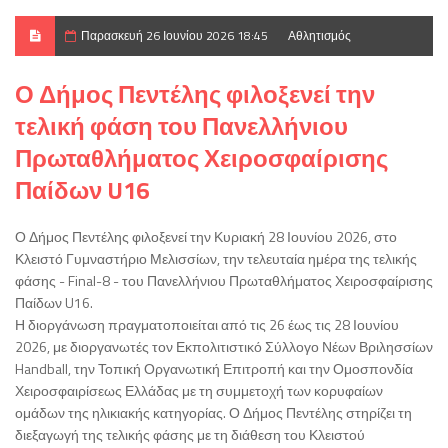
Παρασκευή 26 Ιουνίου 2026 18:45
Αθλητισμός
Ο Δήμος Πεντέλης φιλοξενεί την
τελική φάση του Πανελλήνιου
Πρωταθλήματος Χειροσφαίρισης
Παίδων U16
Ο Δήμος Πεντέλης φιλοξενεί την Κυριακή 28 Ιουνίου 2026, στο
Κλειστό Γυμναστήριο Μελισσίων, την τελευταία ημέρα της τελικής
φάσης - Final-8 - του Πανελλήνιου Πρωταθλήματος Χειροσφαίρισης
Παίδων U16.
Η διοργάνωση πραγματοποιείται από τις 26 έως τις 28 Ιουνίου
2026, με διοργανωτές τον Εκπολιτιστικό Σύλλογο Νέων Βριλησσίων
Handball, την Τοπική Οργανωτική Επιτροπή και την Ομοσπονδία
Χειροσφαιρίσεως Ελλάδας με τη συμμετοχή των κορυφαίων
ομάδων της ηλικιακής κατηγορίας. Ο Δήμος Πεντέλης στηρίζει τη
διεξαγωγή της τελικής φάσης με τη διάθεση του Κλειστού