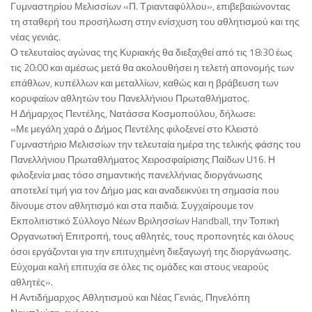
Γυμναστηρίου Μελισσίων «Π. Τριανταφύλλου», επιβεβαιώνοντας
τη σταθερή του προσήλωση στην ενίσχυση του αθλητισμού και της
νέας γενιάς.
Ο τελευταίος αγώνας της Κυριακής θα διεξαχθεί από τις 18:30 έως
τις 20:00 και αμέσως μετά θα ακολουθήσει η τελετή απονομής των
επάθλων, κυπέλλων και μεταλλίων, καθώς και η βράβευση των
κορυφαίων αθλητών του Πανελλήνιου Πρωταθλήματος.
Η Δήμαρχος Πεντέλης, Νατάσσα Κοσμοπούλου, δήλωσε:
«Με μεγάλη χαρά ο Δήμος Πεντέλης φιλοξενεί στο Κλειστό
Γυμναστήριο Μελισσίων την τελευταία ημέρα της τελικής φάσης του
Πανελλήνιου Πρωταθλήματος Χειροσφαίρισης Παίδων U16. Η
φιλοξενία μιας τόσο σημαντικής πανελλήνιας διοργάνωσης
αποτελεί τιμή για τον Δήμο μας και αναδεικνύει τη σημασία που
δίνουμε στον αθλητισμό και στα παιδιά. Συγχαίρουμε τον
Εκπολιτιστικό Σύλλογο Νέων Βριλησσίων Handball, την Τοπική
Οργανωτική Επιτροπή, τους αθλητές, τους προπονητές και όλους
όσοι εργάζονται για την επιτυχημένη διεξαγωγή της διοργάνωσης.
Εύχομαι καλή επιτυχία σε όλες τις ομάδες και στους νεαρούς
αθλητές».
Η Αντιδήμαρχος Αθλητισμού και Νέας Γενιάς, Πηνελόπη