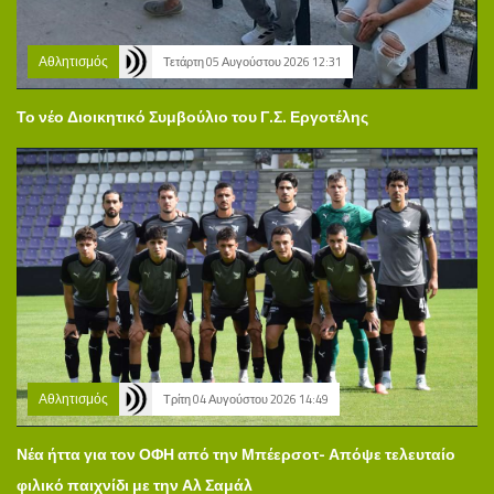
Αθλητισμός
Τετάρτη 05 Αυγούστου 2026 12:31
Το νέο Διοικητικό Συμβούλιο του Γ.Σ. Εργοτέλης
Αθλητισμός
Τρίτη 04 Αυγούστου 2026 14:49
Νέα ήττα για τον ΟΦΗ από την Μπέερσοτ- Απόψε τελευταίο
φιλικό παιχνίδι με την Αλ Σαμάλ