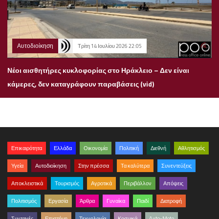
Αυτοδιοίκηση
Τρίτη 14 Ιουλίου 2026 22:05
Νέοι αισθητήρες κυκλοφορίας στο Ηράκλειο – Δεν είναι
κάμερες, δεν καταγράφουν παραβάσεις (vid)
Επικαιρότητα
Ελλάδα
Οικονομία
Πολιτική
Διεθνή
Αθλητισμός
Υγεία
Αυτοδιοίκηση
Στην πρέσσα
Τα καλύτερα
Συνεντεύξεις
Αποκλειστικά
Τουρισμός
Αγροτικά
Περιβάλλον
Απόψεις
Πολιτισμός
Εργασία
Άρθρα
Γυναίκα
Παιδί
Διατροφή
Συνταγές
Επιστήμη
Τεχνολογία
Κοσμικά
Auto-Moto