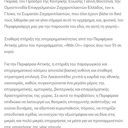
Πειραιά, τον Πρόεδρο της Κεντρικής Ένωσης Γιάννη Βουτσινά, την
Ομοσπονδία Επαγγελματιών Ζαχαροπλαστών Ελλάδος, τον κ.
Γλύκο, το Σωματείο Ζαχαροπλαστών, που όλοι έχουν βάλει το δικό
τους λιθαράκι για να γίνει σήμερα αυτό το εγχείρημα, και, φυσικά, τον
Περιφερειάρχη μας για την παρουσία του εδώ, σε αυτή τη γιορτή».
Σταθερή στήριξη της επιχειρηματικότητας από την Περιφέρεια
Αττικής μέσω του προγράμματος «Attiki On» ύψους άνω των 95 εκ.
ευρώ
Για την Περιφέρεια Αττικής, η στήριξη του παραγωγικού και
επιχειρηματικού κόσμου αποτελεί βασική ευθύνη και σταθερή
στρατηγική επιλογή. Στο Λεκανοπέδιο χτυπά η καρδιά της εθνικής
οικονομίας, καθώς συγκεντρώνεται ένα μεγάλο μέρος της
επιχειρηματικής, εμπορικής, βιοτεχνικής και επαγγελματικής
δραστηριότητας της χώρας. Σε αυτό το περιβάλλον, η Περιφέρεια
επιδιώκει να λειτουργεί ως θεσμικός επιταχυντής ανάπτυξης: να
ενώνει δυνάμεις, να αξιοποιεί ευρωπαϊκούς πόρους, να στηρίζει
επενδυτικά σχέδια, να ενισχύει την εξωστρέφεια και να δίνει στις
μικρές και πολύ μικρές επιχειρήσεις τα μέσα για να προσαρμοστούν
στις απαιτήσεις της νέας εποχής.