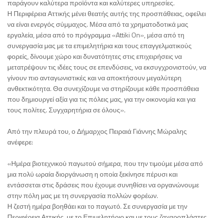
παράγουν καλύτερα προϊόντα και καλύτερες υπηρεσίες.
Η Περιφέρεια Αττικής μένει θεατής αυτής της προσπάθειας, οφείλει
να είναι ενεργός σύμμαχος. Μέσα από τα χρηματοδοτικά μας
εργαλεία, μέσα από το πρόγραμμα «Attiki On», μέσα από τη
συνεργασία μας με τα επιμελητήρια και τους επαγγελματικούς
φορείς, δίνουμε χώρο και δυνατότητες στις επιχειρήσεις να
μετατρέψουν τις ιδέες τους σε επενδύσεις, να εκσυγχρονιστούν, να
γίνουν πιο ανταγωνιστικές και να αποκτήσουν μεγαλύτερη
ανθεκτικότητα. Θα συνεχίζουμε να στηρίζουμε κάθε προσπάθεια
που δημιουργεί αξία για τις πόλεις μας, για την οικονομία και για
τους πολίτες. Συγχαρητήρια σε όλους».
Από την πλευρά του, ο Δήμαρχος Πειραιά Γιάννης Μώραλης
ανέφερε:
«Ημέρα βιοτεχνικού παγωτού σήμερα, που την τιμούμε μέσα από
μια πολύ ωραία διοργάνωση η οποία ξεκίνησε πέρυσι και
εντάσσεται στις δράσεις που έχουμε συνηθίσει να οργανώνουμε
στην πόλη μας με τη συνεργασία πολλών φορέων.
Η ζεστή ημέρα βοηθάει και το παγωτό. Σε συνεργασία με την
Περιφέρεια Αττικής, με το Επιμελητήριο και με τους ζαχαροπλάστες