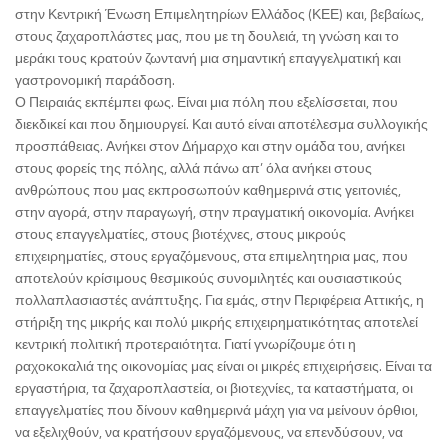
στην Κεντρική Ένωση Επιμελητηρίων Ελλάδος (ΚΕΕ) και, βεβαίως,
στους ζαχαροπλάστες μας, που με τη δουλειά, τη γνώση και το
μεράκι τους κρατούν ζωντανή μια σημαντική επαγγελματική και
γαστρονομική παράδοση.
Ο Πειραιάς εκπέμπει φως. Είναι μια πόλη που εξελίσσεται, που
διεκδικεί και που δημιουργεί. Και αυτό είναι αποτέλεσμα συλλογικής
προσπάθειας. Ανήκει στον Δήμαρχο και στην ομάδα του, ανήκει
στους φορείς της πόλης, αλλά πάνω απ’ όλα ανήκει στους
ανθρώπους που μας εκπροσωπούν καθημερινά στις γειτονιές,
στην αγορά, στην παραγωγή, στην πραγματική οικονομία. Ανήκει
στους επαγγελματίες, στους βιοτέχνες, στους μικρούς
επιχειρηματίες, στους εργαζόμενους, στα επιμελητηρια μας, που
αποτελούν κρίσιμους θεσμικούς συνομιλητές και ουσιαστικούς
πολλαπλασιαστές ανάπτυξης. Για εμάς, στην Περιφέρεια Αττικής, η
στήριξη της μικρής και πολύ μικρής επιχειρηματικότητας αποτελεί
κεντρική πολιτική προτεραιότητα. Γιατί γνωρίζουμε ότι η
ραχοκοκαλιά της οικονομίας μας είναι οι μικρές επιχειρήσεις. Είναι τα
εργαστήρια, τα ζαχαροπλαστεία, οι βιοτεχνίες, τα καταστήματα, οι
επαγγελματίες που δίνουν καθημερινά μάχη για να μείνουν όρθιοι,
να εξελιχθούν, να κρατήσουν εργαζόμενους, να επενδύσουν, να