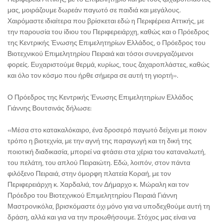
μας, μοιράζουμε δωρεάν παγωτό σε παιδιά και μεγάλους.
Χαιρόμαστε ιδιαίτερα που βρίσκεται εδώ η Περιφέρεια Αττικής, με
την παρουσία του ίδιου του Περιφερειάρχη, καθώς και ο Πρόεδρος
της Κεντρικής Ένωσης Επιμελητηρίων Ελλάδος, ο Πρόεδρος του
Βιοτεχνικού Επιμελητηρίου Πειραιά και τόσοι συνεργαζόμενοι
φορείς. Ευχαριστούμε θερμά, κυρίως, τους ζαχαροπλάστες, καθώς
και όλο τον κόσμο που ήρθε σήμερα σε αυτή τη γιορτή».
Ο Πρόεδρος της Κεντρικής Ένωσης Επιμελητηρίων Ελλάδος
Γιάννης Βουτσινάς δήλωσε:
«Μέσα στο κατακαλόκαιρο, ένα δροσερό παγωτό δείχνει με ποιον
τρόπο η βιοτεχνία, με την αγνή της παραγωγή και τη δική της
ποιοτική διαδικασία, μπορεί να φτάσει στα χέρια του καταναλωτή,
του πελάτη, του απλού Πειραιώτη. Εδώ, λοιπόν, στον πάντα
φιλόξενο Πειραιά, στην όμορφη πλατεία Κοραή, με τον
Περιφερειάρχη κ. Χαρδαλιά, τον Δήμαρχο κ. Μώραλη και τον
Πρόεδρο του Βιοτεχνικού Επιμελητηρίου Πειραιά Γιάννη
Μαστρονικόλα, βρισκόμαστε όχι μόνο για να υποδεχθούμε αυτή τη
δράση, αλλά και για να την προωθήσουμε. Στόχος μας είναι να