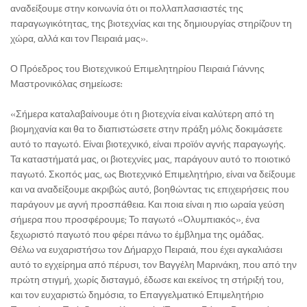
αναδείξουμε στην κοινωνία ότι οι πολλαπλασιαστές της
παραγωγικότητας, της βιοτεχνίας και της δημιουργίας στηρίζουν τη
χώρα, αλλά και τον Πειραιά μας».
Ο Πρόεδρος του Βιοτεχνικού Επιμελητηρίου Πειραιά Γιάννης
Μαστρονικόλας σημείωσε:
«Σήμερα καταλαβαίνουμε ότι η βιοτεχνία είναι καλύτερη από τη
βιομηχανία και θα το διαπιστώσετε στην πράξη μόλις δοκιμάσετε
αυτό το παγωτό. Είναι βιοτεχνικό, είναι προϊόν αγνής παραγωγής.
Τα καταστήματά μας, οι βιοτεχνίες μας, παράγουν αυτό το ποιοτικό
παγωτό. Σκοπός μας, ως Βιοτεχνικό Επιμελητήριο, είναι να δείξουμε
και να αναδείξουμε ακριβώς αυτό, βοηθώντας τις επιχειρήσεις που
παράγουν με αγνή προσπάθεια. Και ποια είναι η πιο ωραία γεύση
σήμερα που προσφέρουμε; Το παγωτό «Ολυμπιακός», ένα
ξεχωριστό παγωτό που φέρει πάνω το έμβλημα της ομάδας.
Θέλω να ευχαριστήσω τον Δήμαρχο Πειραιά, που έχει αγκαλιάσει
αυτό το εγχείρημα από πέρυσι, τον Βαγγέλη Μαρινάκη, που από την
πρώτη στιγμή, χωρίς δισταγμό, έδωσε και εκείνος τη στήριξή του,
και τον ευχαριστώ δημόσια, το Επαγγελματικό Επιμελητήριο