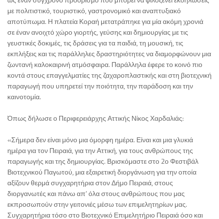
με πολιτιστικό, τουριστικό, γαστρονομικό και αναπτυξιακό
αποτύπωμα. Η πλατεία Κοραή μετατράπηκε για μία ακόμη χρονιά
σε έναν ανοιχτό χώρο γιορτής, γεύσης και δημιουργίας με τις
γευστικές δοκιμές, τις δράσεις για τα παιδιά, τη μουσική, τις
εκπλήξεις και τις παράλληλες δραστηριότητες να διαμορφώνουν μια
ζωντανή καλοκαιρινή ατμόσφαιρα. Παράλληλα έφερε το κοινό πιο
κοντά στους επαγγελματίες της ζαχαροπλαστικής και στη βιοτεχνική
παραγωγή που υπηρετεί την ποιότητα, την παράδοση και την
καινοτομία.
Όπως δήλωσε ο Περιφερειάρχης Αττικής Νίκος Χαρδαλιάς:
«Σήμερα δεν είναι μόνο μια όμορφη ημέρα. Είναι και μια γλυκιά
ημέρα για τον Πειραιά, για την Αττική, για τους ανθρώπους της
παραγωγής και της δημιουργίας. Βρισκόμαστε στο 2ο Φεστιβάλ
Βιοτεχνικού Παγωτού, μια εξαιρετική διοργάνωση για την οποία
αξίζουν θερμά συγχαρητήρια στον Δήμο Πειραιά, στους
διοργανωτές και πάνω απ’ όλα στους ανθρώπους που μας
εκπροσωπούν στην γειτονιές μέσω των επιμελητηρίων μας.
Συγχαρητήρια τόσο στο Βιοτεχνικό Επιμελητήριο Πειραιά όσο και