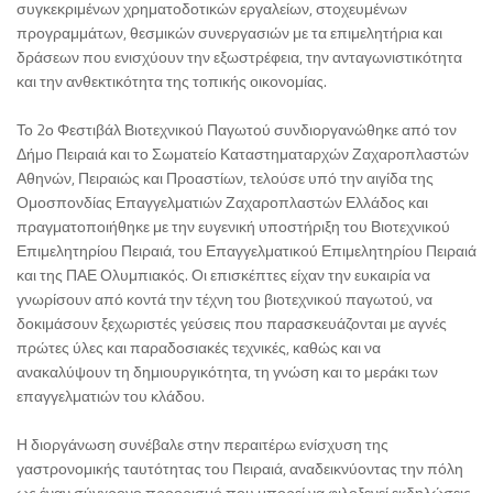
συγκεκριμένων χρηματοδοτικών εργαλείων, στοχευμένων
προγραμμάτων, θεσμικών συνεργασιών με τα επιμελητήρια και
δράσεων που ενισχύουν την εξωστρέφεια, την ανταγωνιστικότητα
και την ανθεκτικότητα της τοπικής οικονομίας.
Το 2ο Φεστιβάλ Βιοτεχνικού Παγωτού συνδιοργανώθηκε από τον
Δήμο Πειραιά και το Σωματείο Καταστηματαρχών Ζαχαροπλαστών
Αθηνών, Πειραιώς και Προαστίων, τελούσε υπό την αιγίδα της
Ομοσπονδίας Επαγγελματιών Ζαχαροπλαστών Ελλάδος και
πραγματοποιήθηκε με την ευγενική υποστήριξη του Βιοτεχνικού
Επιμελητηρίου Πειραιά, του Επαγγελματικού Επιμελητηρίου Πειραιά
και της ΠΑΕ Ολυμπιακός. Οι επισκέπτες είχαν την ευκαιρία να
γνωρίσουν από κοντά την τέχνη του βιοτεχνικού παγωτού, να
δοκιμάσουν ξεχωριστές γεύσεις που παρασκευάζονται με αγνές
πρώτες ύλες και παραδοσιακές τεχνικές, καθώς και να
ανακαλύψουν τη δημιουργικότητα, τη γνώση και το μεράκι των
επαγγελματιών του κλάδου.
Η διοργάνωση συνέβαλε στην περαιτέρω ενίσχυση της
γαστρονομικής ταυτότητας του Πειραιά, αναδεικνύοντας την πόλη
ως έναν σύγχρονο προορισμό που μπορεί να φιλοξενεί εκδηλώσεις