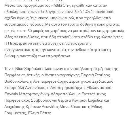
Μέσω του προγράμματος «Attiki On», εγκρίθηκαν κατόπιν
ολοκλήρωσης των αξιολογήσεων, συνολικά 1.044 επενδυτικά
σχέδια ύψους 95,5 εκατομμυρίων ευρώ, που προήλθαν από
ευρωπαϊκούς πόρους. Με αυτό τον τρόπο δόθηκε η ευκαιρία στις
μικρές και πολύ μικρές επιχειρήσεις να μετατρέψουν επιχειρηματικές
ιδέες σε επενδύσεις, που ήδη περνούν στο στάδιο της υλοποίησης.
Η Περιφέρεια Αττικής θα συνεχίσει να ενισχύει την
ανταγωνιστικότητα, την καινοτομία, την ανθεκτικότητα και τη
βιώσιμη ανάπτυξη των επιχειρήσεων.
Τον κ. Νίκο Χαρδαλιά πλαισίωναν στην εκδήλωση, εκ μέρους της
Περιφέρειας Αττικής, ο Αντιπεριφερειάρχης Πειραιά Σταύρος
Βοϊδονικόλας, η Αντιπεριφερειάρχης Στρατηγικού Σχεδιασμού
Σταυρούλα Αντωνάκου, η Αντιπεριφερειάρχης Εθελοντισμού
Ευγενία Μπαρμπαγιάννη-Αδαμοπούλου, ο Εντεταλμένος
Περιφερειακός Σύμβουλος για θέματα Κέντρων Logistics και
Διαχείρισης Κρίσεων Λεωνίδας Μανωλάκος και η Ειδική
Γραμματέας, Έλενα Ράπτη.