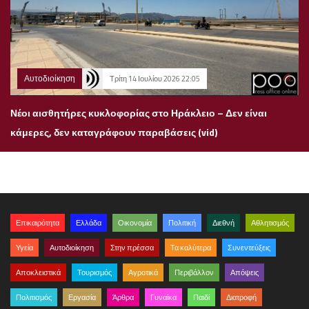
Αυτοδιοίκηση
Τρίτη 14 Ιουλίου 2026 22:05
Νέοι αισθητήρες κυκλοφορίας στο Ηράκλειο – Δεν είναι
κάμερες, δεν καταγράφουν παραβάσεις (vid)
Επικαιρότητα
Ελλάδα
Οικονομία
Πολιτική
Διεθνή
Αθλητισμός
Υγεία
Αυτοδιοίκηση
Στην πρέσσα
Τα καλύτερα
Συνεντεύξεις
Αποκλειστικά
Τουρισμός
Αγροτικά
Περιβάλλον
Απόψεις
Πολιτισμός
Εργασία
Άρθρα
Γυναίκα
Παιδί
Διατροφή