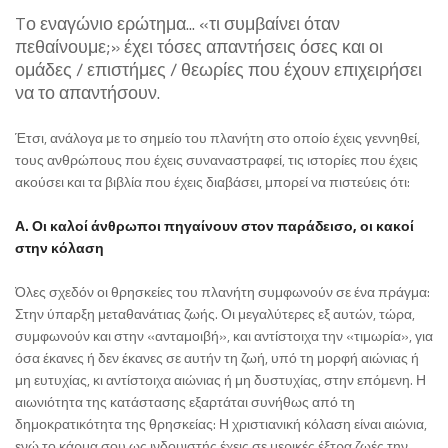
Tο εναγώνιο ερώτημα... «τι συμβαίνει όταν
πεθαίνουμε;» έχει τόσες απαντήσεις όσες και οι
ομάδες / επιστήμες / θεωρίες που έχουν επιχειρήσει
να το απαντήσουν.
Έτσι, ανάλογα με το σημείο του πλανήτη στο οποίο έχεις γεννηθεί,
τους ανθρώπους που έχεις συναναστραφεί, τις ιστορίες που έχεις
ακούσει και τα βιβλία που έχεις διαβάσει, μπορεί να πιστεύεις ότι:
Α. Οι καλοί άνθρωποι πηγαίνουν στον παράδεισο, οι κακοί
στην κόλαση
Όλες σχεδόν οι θρησκείες του πλανήτη συμφωνούν σε ένα πράγμα:
Στην ύπαρξη μεταθανάτιας ζωής. Οι μεγαλύτερες εξ αυτών, τώρα,
συμφωνούν και στην «ανταμοιβή», και αντίστοιχα την «τιμωρία», για
όσα έκανες ή δεν έκανες σε αυτήν τη ζωή, υπό τη μορφή αιώνιας ή
μη ευτυχίας, κι αντίστοιχα αιώνιας ή μη δυστυχίας, στην επόμενη. Η
αιωνιότητα της κατάστασης εξαρτάται συνήθως από τη
δημοκρατικότητα της θρησκείας: Η χριστιανική κόλαση είναι αιώνια,
ενώ το κάρμα σου ως ινδουιστής έχεις σε μερικές έξτρα ζωές την