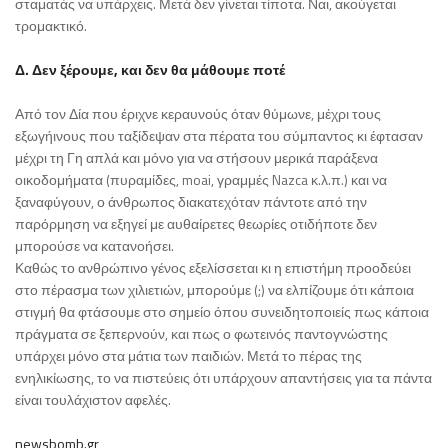
σταματάς να υπάρχεις. Μετά δεν γίνεται τίποτα. Ναι, ακούγεται
τρομακτικό.
Δ. Δεν ξέρουμε, και δεν θα μάθουμε ποτέ
Από τον Δία που έριχνε κεραυνούς όταν θύμωνε, μέχρι τους
εξωγήινους που ταξίδεψαν στα πέρατα του σύμπαντος κι έφτασαν
μέχρι τη Γη απλά και μόνο για να στήσουν μερικά παράξενα
οικοδομήματα (πυραμίδες, moai, γραμμές Nazca κ.λ.π.) και να
ξαναφύγουν, ο άνθρωπος διακατεχόταν πάντοτε από την
παρόρμηση να εξηγεί με αυθαίρετες θεωρίες οτιδήποτε δεν
μπορούσε να κατανοήσει.
Καθώς το ανθρώπινο γένος εξελίσσεται κι η επιστήμη προοδεύει
στο πέρασμα των χιλιετιών, μπορούμε (;) να ελπίζουμε ότι κάποια
στιγμή θα φτάσουμε στο σημείο όπου συνειδητοποιείς πως κάποια
πράγματα σε ξεπερνούν, και πως ο φωτεινός παντογνώστης
υπάρχει μόνο στα μάτια των παιδιών. Μετά το πέρας της
ενηλικίωσης, το να πιστεύεις ότι υπάρχουν απαντήσεις για τα πάντα
είναι τουλάχιστον αφελές.
newsbomb.gr