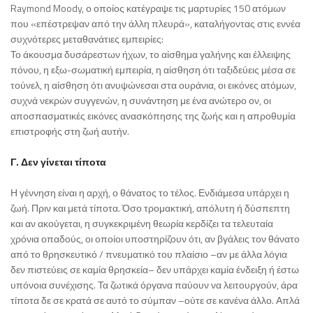
Raymond Moody, ο οποίος κατέγραψε τις μαρτυρίες 150 ατόμων
που «επέστρεψαν από την άλλη πλευρά», καταλήγοντας στις εννέα
συχνότερες μεταθανάτιες εμπειρίες:
Το άκουσμα δυσάρεστων ήχων, το αίσθημα γαλήνης και έλλειψης
πόνου, η εξω-σωματική εμπειρία, η αίσθηση ότι ταξιδεύεις μέσα σε
τούνελ, η αίσθηση ότι ανυψώνεσαι στα ουράνια, οι εικόνες ατόμων,
συχνά νεκρών συγγενών, η συνάντηση με ένα ανώτερο ον, οι
αποσπασματικές εικόνες ανασκόπησης της ζωής και η απροθυμία
επιστροφής στη ζωή αυτήν.
Γ. Δεν γίνεται τίποτα
Η γέννηση είναι η αρχή, ο θάνατος το τέλος. Ενδιάμεσα υπάρχει η
ζωή. Πριν και μετά τίποτα. Όσο τρομακτική, απόλυτη ή δύσπεπτη
και αν ακούγεται, η συγκεκριμένη θεωρία κερδίζει τα τελευταία
χρόνια οπαδούς, οι οποίοι υποστηρίζουν ότι, αν βγάλεις τον θάνατο
από το θρησκευτικό / πνευματικό του πλαίσιο –αν με άλλα λόγια
δεν πιστεύεις σε καμία θρησκεία– δεν υπάρχει καμία ένδειξη ή έστω
υπόνοια συνέχισης. Τα ζωτικά όργανα παύουν να λειτουργούν, άρα
τίποτα δε σε κρατά σε αυτό το σύμπαν –ούτε σε κανένα άλλο. Απλά