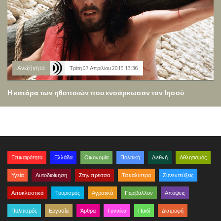
Ανεξήγητα
Τρίτη 07 Απριλίου 2015 13:36
Η κατάρα των ηθοποιών που ενσάρκωσαν τον Ιησού
Επικαιρότητα
Ελλάδα
Οικονομία
Πολιτική
Διεθνή
Αθλητισμός
Υγεία
Αυτοδιοίκηση
Στην πρέσσα
Τα καλύτερα
Συνεντεύξεις
Αποκλειστικά
Τουρισμός
Αγροτικά
Περιβάλλον
Απόψεις
Πολιτισμός
Εργασία
Άρθρα
Γυναίκα
Παιδί
Διατροφή