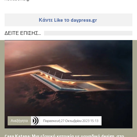
Κάντε Like το daypress.gr
ΔΕΙΤΕ ΕΠΙΣΗΣ...
Ανεξήγητα
Παρασκευή 27 Οκτωβρίου 2023 15:13
Casa Κatana: Μια εξοχική κατοικία με μοναδικό design, στο