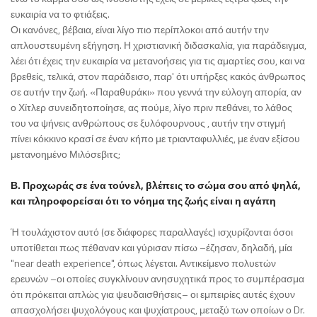
ευκαιρία να το φτιάξεις.
Οι κανόνες, βέβαια, είναι λίγο πιο περίπλοκοι από αυτήν την
απλουστευμένη εξήγηση. Η χριστιανική διδασκαλία, για παράδειγμα,
λέει ότι έχεις την ευκαιρία να μετανοήσεις για τις αμαρτίες σου, και να
βρεθείς, τελικά, στον παράδεισο, παρ' ότι υπήρξες κακός άνθρωπος
σε αυτήν την ζωή. «Παραθυράκι» που γεννά την εύλογη απορία, αν
ο Χίτλερ συνειδητοποίησε, ας πούμε, λίγο πριν πεθάνει, το λάθος
του να ψήνεις ανθρώπους σε ξυλόφουρνους , αυτήν την στιγμή
πίνει κόκκινο κρασί σε έναν κήπο με τριανταφυλλιές, με έναν εξίσου
μετανοημένο Μιλόσεβιτς;
Β. Προχωράς σε ένα τούνελ, βλέπεις το σώμα σου από ψηλά,
και πληροφορείσαι ότι το νόημα της ζωής είναι η αγάπη
Ή τουλάχιστον αυτό (σε διάφορες παραλλαγές) ισχυρίζονται όσοι
υποτίθεται πως πέθαναν και γύρισαν πίσω –έζησαν, δηλαδή, μία
"near death experience", όπως λέγεται. Αντικείμενο πολυετών
ερευνών –οι οποίες συγκλίνουν ανησυχητικά προς το συμπέρασμα
ότι πρόκειται απλώς για ψευδαισθήσεις– οι εμπειρίες αυτές έχουν
απασχολήσει ψυχολόγους και ψυχίατρους, μεταξύ των οποίων ο Dr.