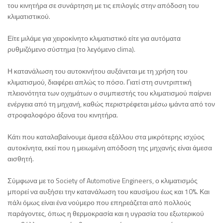
του κινητήρα σε συνάρτηση με τις επιλογές στην απόδοση του
κλιματιστικού.
Είτε μιλάμε για χειροκίνητο κλιματιστικό είτε για αυτόματα
ρυθμιζόμενο σύστημα (το λεγόμενο clima).
Η κατανάλωση του αυτοκινήτου αυξάνεται με τη χρήση του
κλιματισμού, διαφέρει απλώς το πόσο. Γιατί στη συντριπτική
πλειονότητα των οχημάτων ο συμπιεστής του κλιματισμού παίρνει
ενέργεια από τη μηχανή, καθώς περιστρέφεται μέσω ιμάντα από τον
στροφαλοφόρο άξονα του κινητήρα.
Κάτι που καταλαβαίνουμε άμεσα εξάλλου στα μικρότερης ισχύος
αυτοκίνητα, εκεί που η μειωμένη απόδοση της μηχανής είναι άμεσα
αισθητή.
Σύμφωνα με το Society of Automotive Engineers, ο κλιματισμός
μπορεί να αυξήσει την κατανάλωση του καυσίμου έως και 10%. Και
πάλι όμως είναι ένα νούμερο που επηρεάζεται από πολλούς
παράγοντες, όπως η θερμοκρασία και η υγρασία του εξωτερικού