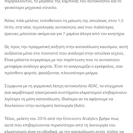
περιβάλλοντος, το μέγεθος της καμπίνας του αυτοκινήτου και το
γενικότερο μηχανικό σύνολο.
Άλλες πάλι μελέτες τοποθετούν τη μείωση της απώλειας στον 1,5
ίππο, στα νέας τεχνολογίας αυτοκίνητα, εκεί που παλιότερες
έρευνες μιλούσαν ακόμα και για 7 χαμένα άλογα από τον κινητήρα.
Ως προς την πραγματική αύξηση στην κατανάλωση καυσίμου, αυτή
αυξάνεται μόνο στο ποσοστό που αναλογεί στην απώλεια ισχύος.
Είναι μάλιστα συγκρίσιμη με την περίπτωση που το αυτοκίνητο
μεταφέρει ανάλογο φορτίο. Έτσι το αναγνωρίζει ο εγκέφαλος, σαν
πρόσθετο φορτίο, ψεκάζοντας πλουσιότερο μείγμα.
Σύμφωνα με τη γερμανική λέσχη αυτοκινήτου ADAC, τα σύγχρονα
(και ακριβότερα) ηλεκτρονικά συστήματα κλιματισμού επιβαρύνουν
λιγότερο τη μέση κατανάλωση. Ιδιαίτερα αν τα αφήσουμε να
δουλεύουν στην αυτόματη λειτουργία (Auto).
Τέλος, μελέτη του 2016 από την Emissions Analytics βρήκε πως
αυτά που επιβαρύνονται περισσότερο από τη λειτουργία του
κλιματισμού είναι τα υβριδικά, με την κατανάλωση εντός πόλης να