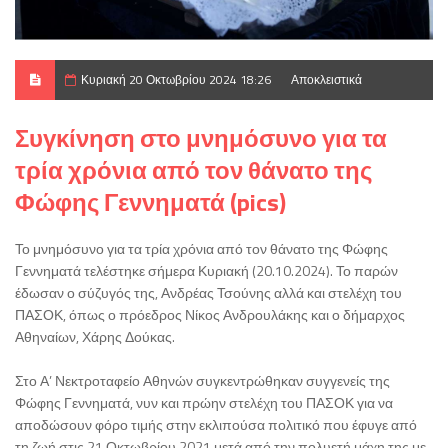
Κυριακή 20 Οκτωβρίου 2024 18:26
Αποκλειστικά
Συγκίνηση στο μνημόσυνο για τα
τρία χρόνια από τον θάνατο της
Φώφης Γεννηματά (pics)
Το μνημόσυνο για τα τρία χρόνια από τον θάνατο της Φώφης
Γεννηματά τελέστηκε σήμερα Κυριακή (20.10.2024). Το παρών
έδωσαν ο σύζυγός της, Ανδρέας Τσούνης αλλά και στελέχη του
ΠΑΣΟΚ, όπως ο πρόεδρος Νίκος Ανδρουλάκης και ο δήμαρχος
Αθηναίων, Χάρης Δούκας.
Στο Α’ Νεκτροταφείο Αθηνών συγκεντρώθηκαν συγγενείς της
Φώφης Γεννηματά, νυν και πρώην στελέχη του ΠΑΣΟΚ για να
αποδώσουν φόρο τιμής στην εκλιπούσα πολιτικό που έφυγε από
τη ζωή στις 21 Οκτωβρίου 2021 μετά από την πολυετή μάχη της με