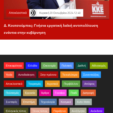
Αποκλειστικά
Κυριακή 20 Οκτωβρίου 2024 12:40
Δ. Κουτσούμπας: Γνήσια εργατική λαϊκή αντιπολίτευση
ενάντια στην κυβέρνηση
Επικαιρότητα
Ελλάδα
Οικονομία
Πολιτική
Διεθνή
Αθλητισμός
Υγεία
Αυτοδιοίκηση
Στην πρέσσα
Τα καλύτερα
Συνεντεύξεις
Αποκλειστικά
Τουρισμός
Αγροτικά
Περιβάλλον
Απόψεις
Πολιτισμός
Εργασία
Άρθρα
Γυναίκα
Παιδί
Διατροφή
Συνταγές
Επιστήμη
Τεχνολογία
Κοσμικά
Auto-Moto
Ελληνικός τύπος
Ξένος τύπος
Παράξενα
Ανεξήγητα
Ανέκδοτα