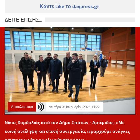
Κάντε Like το daypress.gr
ΔΕΙΤΕ ΕΠΙΣΗΣ...
Αποκλειστικά
Δευτέρα 26 Ιανουαρίου 2026 13:22
Νίκος Χαρδαλιάς από τον Δήμο Σπάτων - Αρτέμιδος: «Με
κοινή αντίληψη και στενή συνεργασία, ιεραρχούμε ανάγκες
και προχωράμε χωρίς καθυστερήσεις»