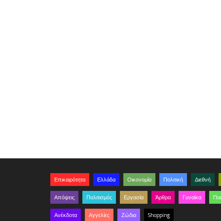
Επικαιρότητα
Ελλάδα
Οικονομία
Πολιτική
Διεθνή
Απόψεις
Πολιτισμός
Εργασία
Άρθρα
Γυναίκα
Παι
Ανέκδοτα
Αγγελίες
Ζώδια
Shopping