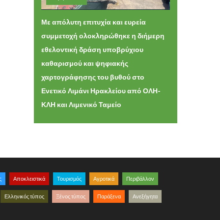
Τρίτη 09 Ιουνίου 2026 11:13
Με απόλυτη επιτυχία και ευρεία
συμμετοχή ολοκληρώθηκε η διήμερη
εθελοντική δράση υποβρύχιου
καθαρισμού και ψηφιακής
χαρτογράφησης του βυθού στο
Ενετικό Λιμάνι Ηρακλείου από ΟΛΗ-
ΚΛΗ και Λιμενικό Ταμείο
ς
Αποκλειστικά
Τουρισμός
Αγροτικά
Περιβάλλον
Ελληνικός τύπος
Ξένος τύπος
Παράξενα
Ανεξήγητα