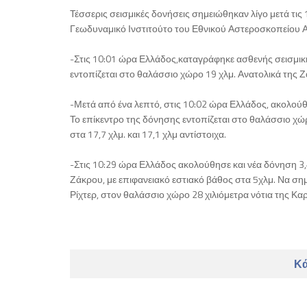
Τέσσερις σεισμικές δονήσεις σημειώθηκαν λίγο μετά τι
Γεωδυναμικό Ινστιτούτο του Εθνικού Αστεροσκοπείου Α
-Στις 10:01 ώρα Ελλάδος,καταγράφηκε ασθενής σεισμική
εντοπίζεται στο θαλάσσιο χώρο 19 χλμ. Ανατολικά της Ζ
-Μετά από ένα λεπτό, στις 10:02 ώρα Ελλάδος, ακολούθη
Το επίκεντρο της δόνησης εντοπίζεται στο θαλάσσιο χώρ
στα 17,7 χλμ. και 17,1 χλμ αντίστοιχα.
-Στις 10:29 ώρα Ελλάδος ακολούθησε και νέα δόνηση 3,
Ζάκρου, με επιφανειακό εστιακό βάθος στα 5χλμ. Να σημ
Ρίχτερ, στον θαλάσσιο χώρο 28 χιλιόμετρα νότια της Κ
Κά