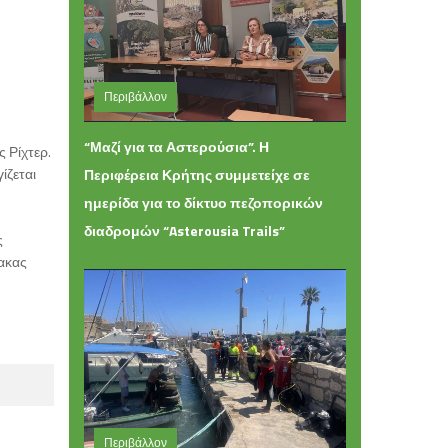
Περιβάλλον
Δευτέρα 22 Ιουνίου 2026 14:22
“Μαζί για τα Αστερούσια”. Η
 Ρίχτερ.
ίζεται
Περιφέρεια Κρήτης συμμετείχε σε
ημερίδα για το δίκτυο πεζοπορικών
διαδρομών “Asterousia Trails”
ς
μακας
Περιβάλλον