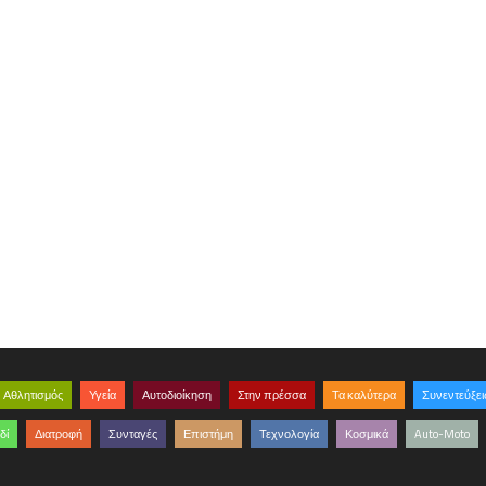
Αθλητισμός
Υγεία
Αυτοδιοίκηση
Στην πρέσσα
Τα καλύτερα
Συνεντεύξει
δί
Διατροφή
Συνταγές
Επιστήμη
Τεχνολογία
Κοσμικά
Auto-Moto