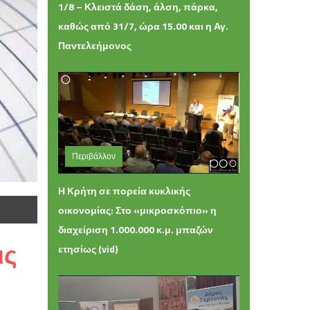
1/8 – Κλειστά δάση, άλση, πάρκα,
καθώς από 31/7, ώρα 15.00 και η Αγ.
Παντελεήμονος
Περιβάλλον
Πέμπτη 09 Ιουλίου 2026 17:48
Η Κρήτη σε πορεία κυκλικής
οικονομίας: Στο «μικροσκόπιο» η
διαχείριση 1.000.000 κ.μ. μπαζών
ις
ετησίως (vid)