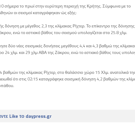
ς 10 σήμερα το πρωί στην ευρύτερη περιοχή της Κρήτης. Σύμφωνα με το
θηνών οι σεισμοί καταγράφηκαν ώς εξής:
ς δόνηση με μέγεθος 2,3 της κλίμακας Ρίχτερ. Το επίκεντρο της δόνησης
άκρου, ενώ το εστιακό βάθος του σεισμού υπολογίζεται στα 25.8 χλμ.
σε δύο νέες σεισμικές δονήσεις μεγέθους 4,4 και 4,3 βαθμώ της κλίμακας
ο 24 χλμ. και 29 χλμ ΑΒΑ της Ζάκρου, ενώ το εστιακό βάθος τους υπολογ
4 βαθμών της κλίμακας Ρίχτερ, στο θαλάσσιο χώρο 15 Χλμ. ανατολικά τη
ειωθεί ότι στις 02:15 καταγράφηκε σεισμική δόνηση 4,2 βαθμών της κλί
αρπάθου.
ντε Like το daypress.gr