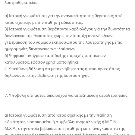
λουτροθεραπείας.
α) Ιατρική γνωμάτευση για την αναγκαιότητα της θεραπείας από
ιατρό σχετικής με την πάθηση ειδικότητας.
β) Ιατρική γνωμάτευση θεράποντα καρδιολόγου για την δυνατότητα
διενέργειας της θεραπείας χωρίς την ύπαρξη αντενδείξεων.
γ) Βεβαίωση του νόμιμου εκπροσώπου της λουτροπηγής με τις
ημερομηνίες διενέργειας των λούσεων.
δ) Ψηφιακό αντίγραφο απόδειξης παροχής υπηρεσιών
καταλύματος, εφόσον χρησιμοποιήθηκε
ε) Υπεύθυνη δήλωση ότι μετακινήθηκε στις ημερομηνίες όπως
δηλώνονται στην βεβαίωση της λουτροπηγής.
7. Υποβολή αιτήματος δικαιούχου για αποζημίωση αεροθεραπείας.
α) Ιατρική γνωμάτευση από ιατρό σχετικής με την πάθηση
ειδικότητας, νοσοκομείου ή συμβεβλημένης κλινικής ή Μ.Τ.Ν.-
Μ.Χ.Α., στην οποία βεβαιώνεται η πάθηση και η αναγκαιότητα της
συνέχισης της θεραπείας κατά το χρονικό διάστημα από 1-6ου έως