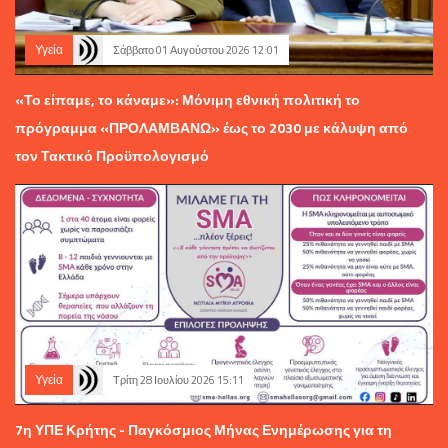
Υγεία
Σάββατο 01 Αυγούστου 2026 12:01
«Το είπαμε, το κάναμε»: Μόνιμη εθνική πολιτική το
πρόγραμμα «ΠΡΟΛΑΜΒΑΝΩ» έως το 2030 με κάλυψη από
τον Τακτικό Προϋπολογισμό
Υγεία
Τρίτη 28 Ιουλίου 2026 15:11
7η ΥΠΕ Κρήτης - Παγκόσμιος Μήνας Ενημέρωσης για τη