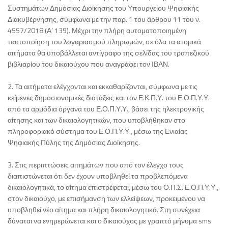
Συστημάτων Δημόσιας Διοίκησης του Υπουργείου Ψηφιακής
Διακυβέρνησης, σύμφωνα με την παρ. 1 του άρθρου 11 του ν.
4557/2018 (Α’ 139). Μέχρι την πλήρη αυτοματοποιημένη
ταυτοποίηση του λογαριασμού πληρωμών, σε όλα τα ατομικά
αιτήματα θα υποβάλλεται αντίγραφο της σελίδας του τραπεζικού
βιβλιαρίου του δικαιούχου που αναγράφει τον ΙΒΑΝ.
2. Τα αιτήματα ελέγχονται και εκκαθαρίζονται, σύμφωνα με τις
κείμενες δημοσιονομικές διατάξεις και τον Ε.Κ.Π.Υ. του Ε.Ο.Π.Υ.Υ.
από τα αρμόδια όργανα του Ε.Ο.Π.Υ.Υ., βάσει της ηλεκτρονικής
αίτησης και των δικαιολογητικών, που υποβλήθηκαν στο
πληροφοριακό σύστημα του Ε.Ο.Π.Υ.Υ., μέσω της Ενιαίας
Ψηφιακής Πύλης της Δημόσιας Διοίκησης.
3. Στις περιπτώσεις αιτημάτων που από τον έλεγχο τους
διαπιστώνεται ότι δεν έχουν υποβληθεί τα προβλεπόμενα
δικαιολογητικά, το αίτημα επιστρέφεται, μέσω του Ο.Π.Σ. Ε.Ο.Π.Υ.Υ.,
στον δικαιούχο, με επισήμανση των ελλείψεων, προκειμένου να
υποβληθεί νέο αίτημα και πλήρη δικαιολογητικά. Στη συνέχεια
δύναται να ενημερώνεται και ο δικαιούχος με γραπτό μήνυμα sms