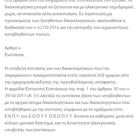
δικαιολογητικά μπορεί να ζητούνται και με ηλεκτρονικό ταχυδρομείο,
χωρίς να απαιτείται άλλη κοινοποίηση. Σε περίπτωση μη
προσκόμισης των ζητηθέντων δικαιολογητικών, ακολουθείται η
διαδικασία του ν. 4270/2014 για την είσπραξη των αχρεωστήτως
καταβληθέντων ποσών.
Άρθρο 4
Ενστάσεις
Η υποβολή ένστασης και των δικαιολογητικών που την
τεκμηριώνουν πραγματοποιείται εντός σαράντα (40) ημερών από
την ημερομηνία έκδοσης της προσβαλλόμενης απόφασης.
Η αρμόδια Επιτροπή Ενστάσεων της παρ. 1 του άρθρου 30 του ν.
3918/2011 (Α’ 31) εξετάζει τις ενστάσεις βάσει των υποβληθέντων
με το αρχικό αίτημα δικαιολογητικών και των δικαιολογητικών που
υποβλήθηκαν με την ένσταση, σύμφωνα με τα οριζόμενα στον
Ε.Κ.Π.Υ. του Ε.Ο.Π.Υ.Υ. Ο Ε.Ο.Π.Υ.Υ. δύναται να καθορίσει, μετά από
εύλογο χρονικό διάστημα, και τη δυνατότητα ηλεκτρονικής
υποβολής των ενστάσεων.