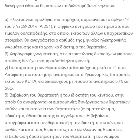
διενέργεια ειδικών θεραπειών παιδιών/εφήβων/ενηλίκων.
α) Ηλεκτρονικό τιμολόγιο του παρόχου, σύμφωνα με το άρθρο 14
του ν.4308/2014 (Α’251), ή ψηφιακό αντίγραφο του πρωτότυπου
τιμολογίου/απόδειξης, στο οποίο, εκτός των άλλων υποχρεωτικών
στοιχείων θα αναγράφεται ο αριθμός της μηνιαίας ηλεκτρονικής
γνωμάτευσης και το χρονικό διάστημα της θεραπείας.
β) Χειρόγραφη γνωμάτευση, στις περιπτώσεις δικαιούχων για τους
οποίους δεν έχει ακόμη εκδοθεί ηλεκτρονική.
γ) Για παράταση των θεραπειών σε δικαιούχους μετά το 21 έτος:
Απόφαση πιστοποίησης αναπηρίας από Υγειονομικές Επιτροπές
εκτός των ΚΕΠΑ, για δικαιούχους με ποσοστό αναπηρίας 67% και
άνω.
δ) Βεβαίωση του θεραπευτή ή του ιδιοκτήτη του κέντρου, στην
οποία θα αναφέρονται οι ημερομηνίες διενέργειας των θεραπειών
καθώς και τα στοιχεία των θεραπευτών (ονοματεπώνυμο,
ειδικότητα, άδεια άσκησης επαγγέλματος). Η βεβαίωση
υπογράφεται από τον θεραπευτή ή τον ιδιοκτήτη του κέντρου
καθώς και από τους θεραπευτές που εκτέλεσαν τις θεραπείες.
ε) Βεβαίωση δραστηριοτήτων του θεραπευτή ή του νόμιμου