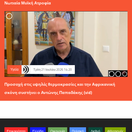
Νωτιαία Μυϊκή Ατροφία
Υγεία
Τρίτη 21 Ιουλίου 2026 14:20
Προσοχή στις υψηλές θερμοκρασίες και την Αφρικανική
σκόνη συστήνει ο Αντώνης Παπαδάκης (vid)
Επικαιρότητα
Ελλάδα
Οικονομία
Πολιτική
Διεθνή
Αθλητισμός