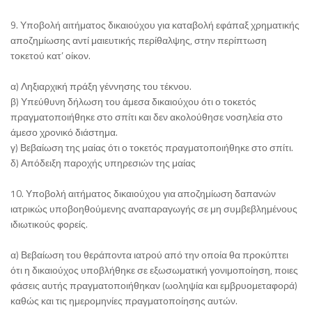
9. Υποβολή αιτήματος δικαιούχου για καταβολή εφάπαξ χρηματικής
αποζημίωσης αντί μαιευτικής περίθαλψης, στην περίπτωση
τοκετού κατ’ οίκον.
α) Ληξιαρχική πράξη γέννησης του τέκνου.
β) Υπεύθυνη δήλωση του άμεσα δικαιούχου ότι ο τοκετός
πραγματοποιήθηκε στο σπίτι και δεν ακολούθησε νοσηλεία στο
άμεσο χρονικό διάστημα.
γ) Βεβαίωση της μαίας ότι ο τοκετός πραγματοποιήθηκε στο σπίτι.
δ) Απόδειξη παροχής υπηρεσιών της μαίας
10. Υποβολή αιτήματος δικαιούχου για αποζημίωση δαπανών
ιατρικώς υποβοηθούμενης αναπαραγωγής σε μη συμβεβλημένους
ιδιωτικούς φορείς.
α) Βεβαίωση του θεράποντα ιατρού από την οποία θα προκύπτει
ότι η δικαιούχος υποβλήθηκε σε εξωσωματική γονιμοποίηση, ποιες
φάσεις αυτής πραγματοποιήθηκαν (ωοληψία και εμβρυομεταφορά)
καθώς και τις ημερομηνίες πραγματοποίησης αυτών.