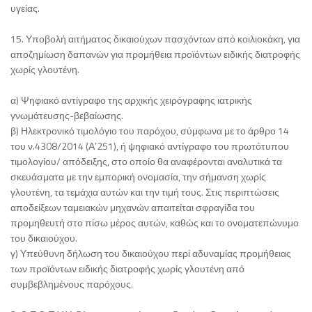
υγείας.
15. Υποβολή αιτήματος δικαιούχων πασχόντων από κοιλιοκάκη, για
αποζημίωση δαπανών για προμήθεια προϊόντων ειδικής διατροφής
χωρίς γλουτένη.
α) Ψηφιακό αντίγραφο της αρχικής χειρόγραφης ιατρικής
γνωμάτευσης-βεβαίωσης.
β) Ηλεκτρονικό τιμολόγιο του παρόχου, σύμφωνα με το άρθρο 14
του ν.4308/2014 (Α’251), ή ψηφιακό αντίγραφο του πρωτότυπου
τιμολογίου/ απόδειξης, στο οποίο θα αναφέρονται αναλυτικά τα
σκευάσματα με την εμπορική ονομασία, την σήμανση χωρίς
γλουτένη, τα τεμάχια αυτών και την τιμή τους. Στις περιπτώσεις
αποδείξεων ταμειακών μηχανών απαιτείται σφραγίδα του
προμηθευτή στο πίσω μέρος αυτών, καθώς και το ονοματεπώνυμο
του δικαιούχου.
γ) Υπεύθυνη δήλωση του δικαιούχου περί αδυναμίας προμήθειας
των προϊόντων ειδικής διατροφής χωρίς γλουτένη από
συμβεβλημένους παρόχους.