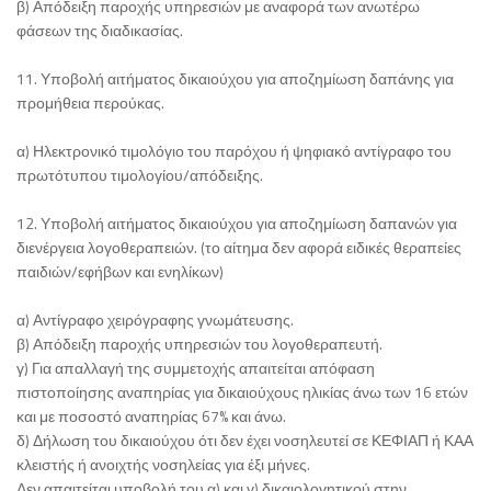
β) Απόδειξη παροχής υπηρεσιών με αναφορά των ανωτέρω
φάσεων της διαδικασίας.
11. Υποβολή αιτήματος δικαιούχου για αποζημίωση δαπάνης για
προμήθεια περούκας.
α) Ηλεκτρονικό τιμολόγιο του παρόχου ή ψηφιακό αντίγραφο του
πρωτότυπου τιμολογίου/απόδειξης.
12. Υποβολή αιτήματος δικαιούχου για αποζημίωση δαπανών για
διενέργεια λογοθεραπειών. (το αίτημα δεν αφορά ειδικές θεραπείες
παιδιών/εφήβων και ενηλίκων)
α) Αντίγραφο χειρόγραφης γνωμάτευσης.
β) Απόδειξη παροχής υπηρεσιών του λογοθεραπευτή.
γ) Για απαλλαγή της συμμετοχής απαιτείται απόφαση
πιστοποίησης αναπηρίας για δικαιούχους ηλικίας άνω των 16 ετών
και με ποσοστό αναπηρίας 67% και άνω.
δ) Δήλωση του δικαιούχου ότι δεν έχει νοσηλευτεί σε ΚΕΦΙΑΠ ή ΚΑΑ
κλειστής ή ανοιχτής νοσηλείας για έξι μήνες.
Δεν απαιτείται υποβολή του α) και γ) δικαιολογητικού στην