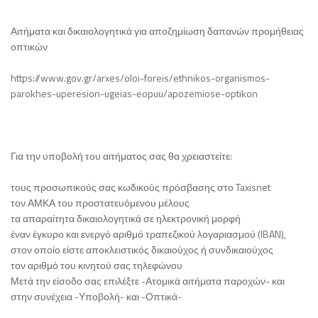
Αιτήματα και δικαιολογητικά για αποζημίωση δαπανών προμήθειας
οπτικών
https://www.gov.gr/arxes/oloi-foreis/ethnikos-organismos-
parokhes-uperesion-ugeias-eopuu/apozemiose-optikon
Για την υποβολή του αιτήματος σας θα χρειαστείτε:
τους προσωπικούς σας κωδικούς πρόσβασης στο Taxisnet
τον ΑΜΚΑ του προστατευόμενου μέλους
τα απαραίτητα δικαιολογητικά σε ηλεκτρονική μορφή
έναν έγκυρο και ενεργό αριθμό τραπεζικού λογαριασμού (IBAN),
στον οποίο είστε αποκλειστικός δικαιούχος ή συνδικαιούχος
τον αριθμό του κινητού σας τηλεφώνου
Μετά την είσοδο σας επιλέξτε -Ατομικά αιτήματα παροχών- και
στην συνέχεια -Υποβολή- και -Οπτικά-