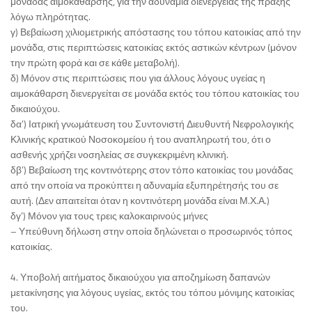
μονάδας αιμοκάθαρσης, για την αδυναμία διενέργειας της πράξης
λόγω πληρότητας.
γ) Βεβαίωση χιλιομετρικής απόστασης του τόπου κατοικίας από την
μονάδα, στις περιπτώσεις κατοικίας εκτός αστικών κέντρων (μόνον
την πρώτη φορά και σε κάθε μεταβολή).
δ) Μόνον στις περιπτώσεις που για άλλους λόγους υγείας η
αιμοκάθαρση διενεργείται σε μονάδα εκτός του τόπου κατοικίας του
δικαιούχου.
δα’) Ιατρική γνωμάτευση του Συντονιστή Διευθυντή Νεφρολογικής
Κλινικής κρατικού Νοσοκομείου ή του αναπληρωτή του, ότι ο
ασθενής χρήζει νοσηλείας σε συγκεκριμένη κλινική.
δβ’) Βεβαίωση της κοντινότερης στον τόπο κατοικίας του μονάδας
από την οποία να προκύπτει η αδυναμία εξυπηρέτησής του σε
αυτή. (Δεν απαιτείται όταν η κοντινότερη μονάδα είναι Μ.Χ.Α.)
δγ’) Μόνον για τους τρεις καλοκαιρινούς μήνες
– Υπεύθυνη δήλωση στην οποία δηλώνεται ο προσωρινός τόπος
κατοικίας.
4. Υποβολή αιτήματος δικαιούχου για αποζημίωση δαπανών
μετακίνησης για λόγους υγείας, εκτός του τόπου μόνιμης κατοικίας
του.