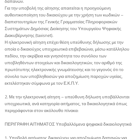
δαπανών.
Για την υποβολή της αίτησης απαιτείται η προηγούμενη
αυθεντικοποίηση του δικαιούχου με την χρήση των κωδικών –
διαπιστευτηρίων της Γενικής Γραμματείας Πληροφοριακών
Συστημάτων Δημόσιας Διοίκησης του Υπουργείου Ψηφιακής
Διακυβέρνησης (taxisnet).
Η ηλεκτρονική αίτηση επέχει θέση υπεύθυνης δήλωσης με την
οποία ο δικαιούχος υποχρεωτικά επιβεβαιώνει, μέσω κατάλληλου
πεδίου, την ακρίβεια και γνησιότητα του συνόλου των
υποβληθέντων στοιχείων και δικαιολογητικών, τον αριθμό της
πρωτότυπης ηλεκτρονικής γνωμάτευσης και το γεγονός ότι το
σύνολο των υποβληθεισών για αποζημίωση παροχών υγείας,
εκτελέστηκαν σύμφωνα με τον Ε.Κ.Π.Υ.
2. Με την ηλεκτρονική αίτηση – υπεύθυνη δήλωση υποβάλλονται
υποχρεωτικά, ανά κατηγορία αιτήματος, τα δικαιολογητικά όπως
περιγράφονται στον ακόλουθο πίνακα:
ΠΕΡΙΓΡΑΦΗ ΑΙΤΗΜΑΤΟΣ Υποβαλλόμενα ψηφιακά δικαιολογητικά
1. Υποβολή αιτήματος δικαιούχου για αποζημίωση δαπανών για