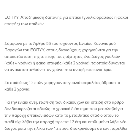
ΕΟΠΥΥ. Αποζημίωση δαπάνης για οπτικά (γυαλιά οράσεως ή φακοί
επαφής) των παιδιών
Σύμφωνα με το Άρθρο 55 του ισχύοντος Ενιαίου Κανονισμού
Παροχών του ΕΟΠΥΥ, στους δικαιούχους χορηγούνται για την
αποκατάσταση της οπτικής τους οξύτητας, ένα ζεύγος γυαλιών
(κάθε 4 χρόνια) ή φακοί επαφής (κάθε 2 χρόνια), τα οποία δύνανται
να αντικατασταθούν στον χρόνο που αναφέρεται ανωτέρω.
Σε παιδιά ως 12 ετών χορηγούνται γυαλιά ασφαλείας άθραυστα
κάθε 2 χρόνια.
Για την ενιαία αντιμετώπιση των δικαιούχων και επειδή στο άρθρο
δεν διευκρινίζεται ειδικώς το χρονικό διάστημα που μεσολαβεί για
την παροχή οπτικών ειδών κατά το μεταβατικό στάδιο όπου το
παιδί είχε λάβει την παροχή πριν τα 12 έτη και επιθυμεί να λάβει νέο
ζεύγος μετά την ηλικία των 12 ετών, διευκρινίζουμε ότι εάν παρέλθει