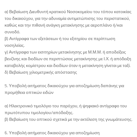
α) Βεβαίωση Διευθυντή κρατικού Νοσοκομείου του τόπου κατοικίας
του δικαιούχου, για την αδυναμία αντιμετώπισης του περιστατικού,
καθώς και την πιθανή ανάγκη μετακίνησης με αεροπλάνο ή/και
συνοδό.
β) Αντίγραφα των εξετάσεων ή του εξιτηρίου σε περίπτωση
νοσηλείας.
γ) Αντίγραφα των εισιτηρίων μετακίνησης με Μ.Μ.Μ. ή αποδείξεις
βενζίνης και διοδίων σε περιπτώσεις μετακίνησης με Ι.Χ. ή απόδειξη
καταβολής κομίστρου και διοδίων όταν η μετακίνηση γίνεται με ταξί.
δ) Βεβαίωση χιλιομετρικής απόστασης
5. Υποβολή αιτήματος δικαιούχου για αποζημίωση δαπάνης για
προμήθεια οπτικών ειδών
α) Ηλεκτρονικό τιμολόγιο του παρόχου, ή ψηφιακό αντίγραφο του
πρωτότυπου τιμολογίου/απόδειξης.
β) Βεβαίωση του οπτικού σχετικά με την εκτέλεση της γνωμάτευσης.
6. Υποβολή αιτήματος δικαιούχου για αποζημίωση