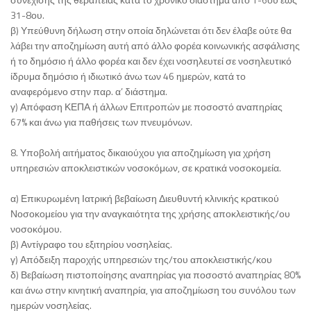
31-8ου.
β) Υπεύθυνη δήλωση στην οποία δηλώνεται ότι δεν έλαβε ούτε θα
λάβει την αποζημίωση αυτή από άλλο φορέα κοινωνικής ασφάλισης
ή το δημόσιο ή άλλο φορέα και δεν έχει νοσηλευτεί σε νοσηλευτικό
ίδρυμα δημόσιο ή ιδιωτικό άνω των 46 ημερών, κατά το
αναφερόμενο στην παρ. α’ διάστημα.
γ) Απόφαση ΚΕΠΑ ή άλλων Επιτροπών με ποσοστό αναπηρίας
67% και άνω για παθήσεις των πνευμόνων.
8. Υποβολή αιτήματος δικαιούχου για αποζημίωση για χρήση
υπηρεσιών αποκλειστικών νοσοκόμων, σε κρατικά νοσοκομεία.
α) Επικυρωμένη Ιατρική βεβαίωση Διευθυντή κλινικής κρατικού
Νοσοκομείου για την αναγκαιότητα της χρήσης αποκλειστικής/ου
νοσοκόμου.
β) Αντίγραφο του εξιτηρίου νοσηλείας.
γ) Απόδειξη παροχής υπηρεσιών της/του αποκλειστικής/κου
δ) Βεβαίωση πιστοποίησης αναπηρίας για ποσοστό αναπηρίας 80%
και άνω στην κινητική αναπηρία, για αποζημίωση του συνόλου των
ημερών νοσηλείας.