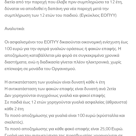
διετία από την παροχή που έλαβε πριν συμπληρώσει τα 12 έτη,
δύναται να αποδοθεί η δαπάνη για νέα παροχή μετά την
συμπλήρωση των 12 ετών του παιδιού. (Εγκύκλιος ΕΟΠΥΥ)
Αναλυτικά:
Οι ασφαλισμένοι του ΕΟΠΥΥ δικαιούνται οικονομική ενίσχυση έως
100 ευρώ για την αγορά γυαλιών οράσεως ή φακών επαφής. Η
αποζημίωση καταβάλλεται μία φορά σε συγκεκριμένα χρονικά
διαστήματα, ενώ η διαδικασία γίνεται πλέον ηλεκτρονικά, χωρίς
επίσκεψη σε μονάδα του Οργανισμού.
Η αντικατάσταση των γυαλιών είναι δυνατή κάθε 4 έτη
Η αντικατάσταση των φακών επαφής είναι δυνατή ανά 2ετία
Δεν χορηγούνται συγχρόνως γυαλιά και φακοί επαφής
Σε παιδιά έως 12 ετών χορηγούνται γυαλιά ασφαλείας (άθραυστα)
κάθε 2 έτη
Το ποσό αποζημίωσης για γυαλιά είναι 100 ευρώ (κρύσταλλα και
σκελετός).
Το ποσό αποζημίωσης για κάθε φακό επαφής είναι 25,00 Ευρώ.
Γυαλιά για την αντιμετώπιση της πρεσβυωπίας χορηγούνται σε