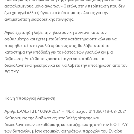
ασφαλισμένους μόνο άνω των 40 ετών, στην περίπτωση που δεν
έχει χορηγεί άλλο ζεύγος στο διάστημα της 4ετίας για την
αντιμετώπιση διαφορετικής πάθησης.
Αφού έχετε ήδη λάβει την ηλεκτρονική συνταγή από τον
οφθαλμίατρο και έχετε μεταβεί στο κατάστημα οπτικών για να
προμηθευτείτε τα γυαλιά οράσεως σας, θα λάβετε από το
κατάστημα την απόδειξη για το κόστος των γυαλιών και μια
βεβαίωση. Αυτά θα τα χρειαστείτε για να καταθέσετε τα
δικαιολογητικά ηλεκτρονικά και να λάβετε την αποζημίωση από τον
ΕΟΠΥΥ.
Κοινή Υπουργική Απόφαση
Αριθμ. ΕΑΛΕ/Γ.Π. 10040/2021 – ΦΕΚ τεύχος Β’ 1066/19-03-2021
Καθορισμός της διαδικασίας υποβολής αίτησης και
δικαιολογητικών, εκκαθάρισης και αποζημίωσης από τον Ε.Ο.Π.Υ.Υ.
των δαπανών, μέσω ατομικών αιτημάτων, παροχών του Ενιαίου