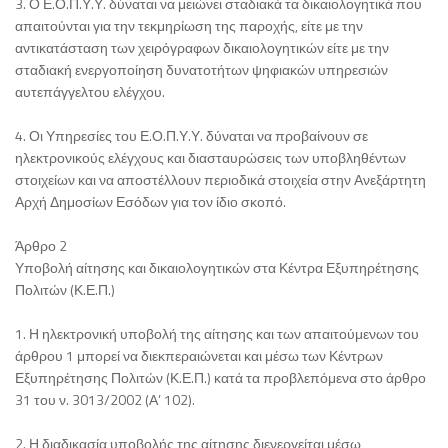
3. Ο Ε.Ο.Π.Υ.Υ. δύναται να μειώνει σταδιακά τα δικαιολογητικά που
απαιτούνται για την τεκμηρίωση της παροχής, είτε με την
αντικατάσταση των χειρόγραφων δικαιολογητικών είτε με την
σταδιακή ενεργοποίηση δυνατοτήτων ψηφιακών υπηρεσιών
αυτεπάγγελτου ελέγχου.
4. Οι Υπηρεσίες του Ε.Ο.Π.Υ.Υ. δύναται να προβαίνουν σε
ηλεκτρονικούς ελέγχους και διασταυρώσεις των υποβληθέντων
στοιχείων και να αποστέλλουν περιοδικά στοιχεία στην Ανεξάρτητη
Αρχή Δημοσίων Εσόδων για τον ίδιο σκοπό.
Άρθρο 2
Υποβολή αίτησης και δικαιολογητικών στα Κέντρα Εξυπηρέτησης
Πολιτών (Κ.Ε.Π.)
1. Η ηλεκτρονική υποβολή της αίτησης και των απαιτούμενων του
άρθρου 1 μπορεί να διεκπεραιώνεται και μέσω των Κέντρων
Εξυπηρέτησης Πολιτών (Κ.Ε.Π.) κατά τα προβλεπόμενα στο άρθρο
31 του ν. 3013/2002 (Α’ 102).
2. Η διαδικασία υποβολής της αίτησης διενεργείται μέσω