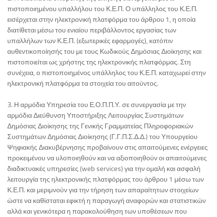
πιστοποιημένου υπαλλήλου του Κ.Ε.Π. Ο υπάλληλος του Κ.Ε.Π.
εισέρχεται στην ηλεκτρονική πλατφόρμα του άρθρου 1, η οποία
διατίθεται μέσω του ενιαίου περιβάλλοντος εργασίας των
υπαλλήλων των Κ.Ε.Π. (εξωτερικές εφαρμογές), κατόπιν
αυθεντικοποίησής του με τους Κωδικούς Δημόσιας Διοίκησης και
πιστοποιείται ως χρήστης της ηλεκτρονικής πλατφόρμας. Στη
συνέχεια, ο πιστοποιημένος υπάλληλος του Κ.Ε.Π. καταχωρεί στην
ηλεκτρονική πλατφόρμα τα στοιχεία του αιτούντος.
3. Η αρμόδια Υπηρεσία του Ε.Ο.Π.Π.Υ. σε συνεργασία με την
αρμόδια Διεύθυνση Υποστήριξης Λειτουργίας Συστημάτων
Δημόσιας Διοίκησης της Γενικής Γραμματείας Πληροφοριακών
Συστημάτων Δημόσιας Διοίκησης (Γ.Γ.Π.Σ.Δ.Δ.) του Υπουργείου
Ψηφιακής Διακυβέρνησης προβαίνουν στις απαιτούμενες ενέργειες
προκειμένου να υλοποιηθούν και να αξιοποιηθούν οι απαιτούμενες
διαδικτυακές υπηρεσίες (web services) για την ομαλή και ασφαλή
λειτουργία της ηλεκτρονικής πλατφόρμας του άρθρου 1 μέσω των
Κ.Ε.Π. και μεριμνούν για την τήρηση των απαραίτητων στοιχείων
ώστε να καθίσταται εφικτή η παραγωγή αναφορών και στατιστικών
αλλά και γενικότερα η παρακολούθηση των υποθέσεων που