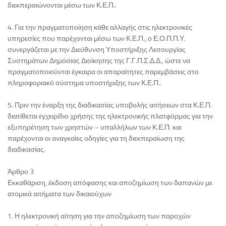
διεκπεραιώνονται μέσω των Κ.Ε.Π..
4. Για την πραγματοποίηση κάθε αλλαγής στις ηλεκτρονικές
υπηρεσίες που παρέχονται μέσω των Κ.Ε.Π., ο Ε.Ο.Π.Π.Υ.
συνεργάζεται με την Διεύθυνση Υποστήριξης Λειτουργίας
Συστημάτων Δημόσιας Διοίκησης της Γ.Γ.Π.Σ.Δ.Δ., ώστε να
πραγματοποιούνται έγκαιρα οι απαραίτητες παρεμβάσεις στο
πληροφοριακό σύστημα υποστήριξης των Κ.Ε.Π..
5. Πριν την έναρξη της διαδικασίας υποβολής αιτήσεων στα Κ.Ε.Π.
διατίθεται εγχειρίδιο χρήσης της ηλεκτρονικής πλατφόρμας για την
εξυπηρέτηση των χρηστών – υπαλλήλων των Κ.Ε.Π. και
παρέχονται οι αναγκαίες οδηγίες για τη διεκπεραίωση της
διαδικασίας.
Άρθρο 3
Εκκαθάριση, έκδοση απόφασης και αποζημίωση των δαπανών με
ατομικά αιτήματα των δικαιούχων
1. Η ηλεκτρονική αίτηση για την αποζημίωση των παροχών