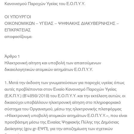
Κανονισμού Παροχών Υγείας του Ε.Ο.Π.Υ.Υ.
ΟΙ ΥΠΟΥΡΓΟΙ
ΟΙΚΟΝΟΜΙΚΩΝ – ΥΓΕΙΑΣ – ΨΗΦΙΑΚΗΣ ΔΙΑΚΥΒΕΡΝΗΣΗΣ –
ΕΠΙΚΡΑΤΕΙΑΣ
αποφασίζουμε:
Άρθρο 1
Ηλεκτρονική αίτηση και υποβολή των απαιτούμενων
δικαιολογητικών ατομικών αιτημάτων Ε.Ο.Π.Υ.Υ.
1. Μετά την έκδοση των γνωματεύσεων για παροχές υγείας όπως
αυτές προβλέπονται στον Ενιαίο Κανονισμό Παροχών Υγείας
(Ε.Κ.Π.Υ.) (Β’4898/2018) του Ε.Ο.Π.Υ.Υ. και την εκτέλεση αυτών, οι
δικαιούχοι υποβάλλουν ηλεκτρονική αίτηση στο πληροφοριακό
σύστημα του Οργανισμού, μέσω της ηλεκτρονικής πλατφόρμας
«Ηλεκτρονική υποβολή ατομικών αιτημάτων Ε.Ο.Π.Υ.Υ.», που είναι
προσβάσιμη μέσω της Ενιαίας Ψηφιακής Πύλης της Δημόσιας
Διοίκησης (gov.gr-ΕΨΠ), για την αποζημίωση των σχετικών