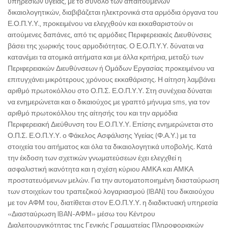
υπηρεσιών υγείας, με το σύνολο των απαιτούμενων
δικαιολογητικών, διαβιβάζεται ηλεκτρονικά στα αρμόδια όργανα του
Ε.Ο.Π.Υ.Υ., προκειμένου να ελεγχθούν και εκκαθαριστούν οι
αιτούμενες δαπάνες, από τις αρμόδιες Περιφερειακές Διευθύνσεις
βάσει της χωρικής τους αρμοδιότητας. Ο Ε.Ο.Π.Υ.Υ. δύναται να
κατανέμει τα ατομικά αιτήματα και με άλλα κριτήρια, μεταξύ των
Περιφερειακών Διευθύνσεων ή Ομάδων Εργασίας προκειμένου να
επιτυγχάνει μικρότερους χρόνους εκκαθάρισης. Η αίτηση λαμβάνει
αριθμό πρωτοκόλλου στο Ο.Π.Σ. Ε.Ο.Π.Υ.Υ. Στη συνέχεια δύναται
να ενημερώνεται και ο δικαιούχος με γραπτό μήνυμα sms, για τον
αριθμό πρωτοκόλλου της αίτησής του και την αρμόδια
Περιφερειακή Διεύθυνση του Ε.Ο.Π.Υ.Υ. Επίσης ενημερώνεται στο
Ο.Π.Σ. Ε.Ο.Π.Υ.Υ. ο Φάκελος Ασφάλισης Υγείας (Φ.Α.Υ.) με τα
στοιχεία του αιτήματος και όλα τα δικαιολογητικά υποβολής. Κατά
την έκδοση των σχετικών γνωματεύσεων έχει ελεγχθεί η
ασφαλιστική ικανότητα και η σχέση κύριου ΑΜΚΑ και ΑΜΚΑ
προστατευόμενων μελών. Για την αυτοματοποιημένη διασταύρωση
των στοιχείων του τραπεζικού λογαριασμού (IBAN) του δικαιούχου
με τον ΑΦΜ του, διατίθεται στον Ε.Ο.Π.Υ.Υ. η διαδικτυακή υπηρεσία
«Διασταύρωση IBAN-ΑΦΜ» μέσω του Κέντρου
Διαλειτουργικότητας της Γενικής Γραμματείας Πληροφοριακών