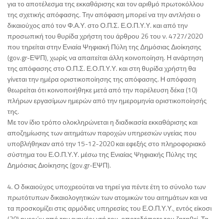
για το αποτέλεσμα της εκκαθάρισης και τον αριθμό πρωτοκόλλου
της σχετικής απόφασης. Την απόφαση μπορεί να την αντλήσει ο
δικαιούχος από τον Φ.Α.Υ. στο Ο.Π.Σ. Ε.Ο.Π.Υ.Υ. και από την
προσωπική του θυρίδα χρήστη του άρθρου 26 του ν. 4727/2020
που τηρείται στην Ενιαία Ψηφιακή Πύλη της Δημόσιας Διοίκησης
(gov.gr-ΕΨΠ), χωρίς να απαιτείται άλλη κοινοποίηση. Η ανάρτηση
της απόφασης στο Ο.Π.Σ. Ε.Ο.Π.Υ.Υ. και στη θυρίδα χρήστη θα
γίνεται την ημέρα οριστικοποίησης της απόφασης. Η απόφαση
θεωρείται ότι κοινοποιήθηκε μετά από την παρέλευση δέκα (10)
πλήρων εργασίμων ημερών από την ημερομηνία οριστικοποίησής
της.
Με τον ίδιο τρόπο ολοκληρώνεται η διαδικασία εκκαθάρισης και
αποζημίωσης των αιτημάτων παροχών υπηρεσιών υγείας που
υποβλήθηκαν από την 15-12-2020 και εφεξής στο πληροφοριακό
σύστημα του Ε.Ο.Π.Υ.Υ. μέσω της Ενιαίας Ψηφιακής Πύλης της
Δημόσιας Διοίκησης (gov.gr-ΕΨΠ).
4. Ο δικαιούχος υποχρεούται να τηρεί για πέντε έτη το σύνολο των
πρωτότυπων δικαιολογητικών των ατομικών του αιτημάτων και να
τα προσκομίζει στις αρμόδιες υπηρεσίες του Ε.Ο.Π.Υ.Υ., εντός είκοσι
(20) ημερών από την ενημέρωσή του, οποτεδήποτε του ζητηθεί. Τα