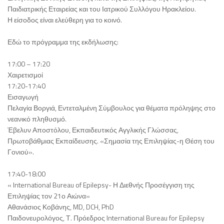
Παιδιατρικής Εταιρείας και του Ιατρικού Συλλόγου Ηρακλείου.
Η είσοδος είναι ελεύθερη για το κοινό.
Εδώ το πρόγραμμα της εκδήλωσης:
17:00 – 17:20
Χαιρετισμοί
17:20-17:40
Εισαγωγή
Πελαγία Βοργιά, Εντεταλμένη Σύμβουλος για θέματα πρόληψης στο
νεανικό πληθυσμό.
Έβελυν Αποστόλου, Εκπαιδευτικός Αγγλικής Γλώσσας,
Πρωτοβάθμιας Εκπαίδευσης. «Σημασία της Επιληψίας-η Θέση του
Γονιού».
17:40-18:00
« International Bureau of Epilepsy- Η Διεθνής Προσέγγιση της
Επιληψίας τον 21ο Αιώνα»
Αθανάσιος Κοβάνης, MD, DCH, PhD
Παιδονευρολόγος, Τ. Πρόεδρος International Bureau for Epilepsy