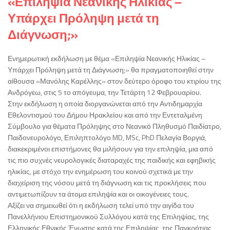
«Επιληψία Νεανικής Ηλικίας –
Υπάρχει Πρόληψη μετά τη
Διάγνωση;»
Ενημερωτική εκδήλωση με θέμα «Επιληψία Νεανικής Ηλικίας –
Υπάρχει Πρόληψη μετά τη Διάγνωση;» θα πραγματοποιηθεί στην
αίθουσα «Μανόλης Καρέλλης» στον δεύτερο όροφο του κτιρίου της
Ανδρόγεω, στις 5 το απόγευμα, την Τετάρτη 12 Φεβρουαρίου.
Στην εκδήλωση η οποία διοργανώνεται από την Αντιδημαρχία
Εθελοντισμού του Δήμου Ηρακλείου και από την Εντεταλμένη
Σύμβουλο για θέματα Πρόληψης στο Νεανικό Πληθυσμό Παιδίατρο,
Παιδονευρολόγο, Επιληπτολόγο MD, MSc, PhD Πελαγία Βοργιά,
διακεκριμένοι επιστήμονες θα μιλήσουν για την επιληψία, μια από
τις πιο συχνές νευρολογικές διαταραχές της παιδικής και εφηβικής
ηλικίας, με στόχο την ενημέρωση του κοινού σχετικά με την
διαχείριση της νόσου μετά τη διάγνωση και τις προκλήσεις που
αντιμετωπίζουν τα άτομα επιληψία και οι οικογένειες τους.
Αξίζει να σημειωθεί ότι η εκδήλωση τελεί υπό την αιγίδα του
Πανελλήνιου Επιστημονικού Συλλόγου κατά της Επιληψίας, της
Ελληνικής Εθνικής Ένωσης κατά της Επιληψίας, της Παγκρήτιας