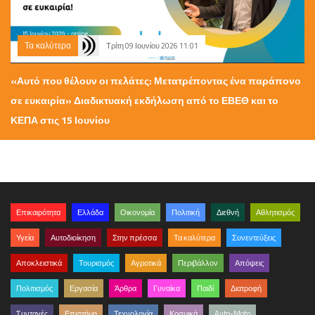
Τα καλύτερα
Τρίτη 09 Ιουνίου 2026 11:01
«Αυτό που θέλουν οι πελάτες: Μετατρέποντας ένα παράπονο
σε ευκαιρία» Διαδικτυακή εκδήλωση από το ΕΒΕΘ και το
ΚΕΠΑ στις 15 Ιουνίου
Επικαιρότητα
Ελλάδα
Οικονομία
Πολιτική
Διεθνή
Αθλητισμός
Υγεία
Αυτοδιοίκηση
Στην πρέσσα
Τα καλύτερα
Συνεντεύξεις
Αποκλειστικά
Τουρισμός
Αγροτικά
Περιβάλλον
Απόψεις
Πολιτισμός
Εργασία
Άρθρα
Γυναίκα
Παιδί
Διατροφή
Συνταγές
Επιστήμη
Τεχνολογία
Κοσμικά
Auto-Moto