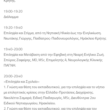
Κρήτης.
19:00-19:20
Διάλειμμα
19:20-19:40
Επιληψία και Στίγμα, από τη Νηπιακή Ηλικία έως την Ενηλικίωση.
Νιωτάκης Γιώργης, Παιδίατρος-Παιδονευρολόγος, Ηράκλειο Κρήτης
19:40-20:00
Επιληψία και Μετάβαση από την Εφηβική στη Νεαρή Ενήλικο Ζωή.
Σπύρος Ζαφείρης, MD, MSc, Επιμελητής A, Νευρολογικής Κλινικής
ΠΑΓΝΗ.
20:00-20:40
«Επιληψία και Σχολείο»
1. Γνώση και θέση του εκπαιδευτικού, για την επιληψία και το νήπιο
με επιληπτικές κρίσεις στην Ελλάδα-Προτάσεις Διαχείρισης.
Νικολέττα Σαμαρά, Ειδική Παιδαγωγός, MSc, Διευθύντρια 2ου
Ειδικού Νηπιαγωγείου, Ηρακλείου.
2. Γνώση και θέση του εκπαιδευτικού, για την επιληψία και τον