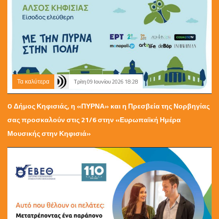
Τα καλύτερα
Τρίτη 09 Ιουνίου 2026 18:28
O Δήμος Κηφισιάς, η «ΠΥΡΝΑ» και η Πρεσβεία της Νορβηγίας
σας προσκαλούν στις 21/6 στην «Ευρωπαϊκή Ημέρα
Μουσικής στην Κηφισιά»