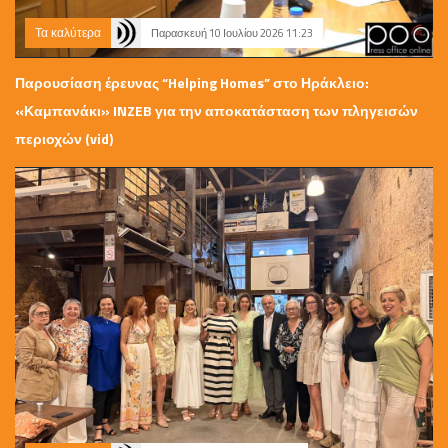
Τα καλύτερα
Παρασκευή 10 Ιουλίου 2026 11:23
Παρουσίαση έρευνας “Helping Homes” στο Ηράκλειο:
«Καμπανάκι» INZEB για την αποκατάσταση των πληγεισών
περιοχών (vid)