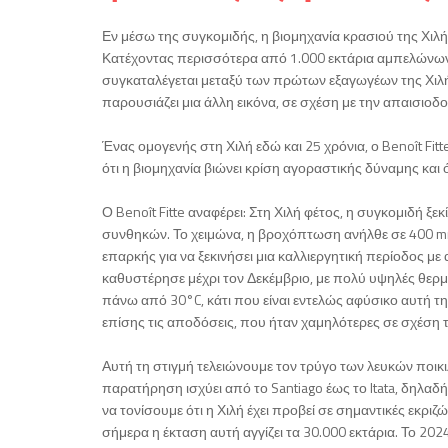
Εν μέσω της συγκομιδής, η βιομηχανία κρασιού της Χιλής
Κατέχοντας περισσότερα από 1.000 εκτάρια αμπελώνων σ
συγκαταλέγεται μεταξύ των πρώτων εξαγωγέων της Χιλής,
παρουσιάζει μια άλλη εικόνα, σε σχέση με την απαισιοδ
Ένας ομογενής στη Χιλή εδώ και 25 χρόνια, ο Benoît Fitt
ότι η βιομηχανία βιώνει κρίση αγοραστικής δύναμης και
Ο Benoît Fitte αναφέρει: Στη Χιλή φέτος, η συγκομιδή 
συνθηκών. Το χειμώνα, η βροχόπτωση ανήλθε σε 400 m
επαρκής για να ξεκινήσει μια καλλιεργητική περίοδος 
καθυστέρησε μέχρι τον Δεκέμβριο, με πολύ υψηλές θερμο
πάνω από 30°C, κάτι που είναι εντελώς αφύσικο αυτή τ
επίσης τις αποδόσεις, που ήταν χαμηλότερες σε σχέση τι
Αυτή τη στιγμή τελειώνουμε τον τρύγο των λευκών ποικι
παρατήρηση ισχύει από το Santiago έως το Itata, δηλαδή
να τονίσουμε ότι η Χιλή έχει προβεί σε σημαντικές εκρι
σήμερα η έκταση αυτή αγγίζει τα 30.000 εκτάρια. Το 20