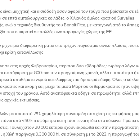
 είναι μαχητική και αισιόδοξη όσον αφορά τον τρύγο που βρίσκεται σε εξέ
ε επτά αμπελουργικές κοιλάδες, ο Χιλιανός όμιλος κρασιού Survalles
 ενώ ο τεχνικός διευθυντής του Benoît Fitte, με καταγωγή από το Armag
οξία που επικρατεί σε πολλές οινοπαραγωγές χώρες της ΕΕ.
e ρίχνει μια διαφορετική ματιά στο τρέχον παγκόσμιο οινικό πλαίσιο, πιστ
 όχι κρίση κατανάλωσης
ξεκίνησε στις αρχές Φεβρουαρίου, περίπου δύο εβδομάδες νωρίτερα λόγω κ
m σε σύγκριση με 800 mm την προηγούμενη χρονιά, αλλά η ποσότητα ήτ
με αρκετά αποθέματα νερού και ελαφρώς πιο δροσερά εδάφη. Όλος ο κύκλο
κρασίες και ακόμη και, μέχρι τα μέσα Μαρτίου οι θερμοκρασίες ήταν υψ
ην εποχή του χρόνου. Αυτό αναπόφευκτα οδηγεί σε πρωιμότητα, αλλά επ
ς αρχικές εκτιμήσεις.
λιών με ποσοστό 25% χαμηλότερη συγκομιδή σε σχέση τις εκτιμήσεις μας.
 πάνω από 450 km υψόμετρο και η τάση είναι η ίδια στα κόκκινα. Πρέπει 
ζώσεις. Τουλάχιστον 20.000 εκτάρια έχουν εκριζωθεί και στην πραγματικότ
24, η Χιλή παρήγαγε 9.300.000 hl, σε σύγκριση με το 2023, η παραγωγή τ