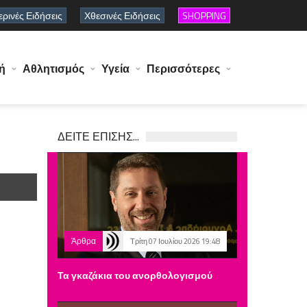
ρινές Ειδήσεις
Χθεσινές Ειδήσεις
SHOPPING
ή
Αθλητισμός
Υγεία
Περισσότερες
ΔΕΙΤΕ ΕΠΙΣΗΣ...
Άρθρα
Τρίτη 07 Ιουλίου 2026 19:48
Τα γκαζάκια του ανορθολογισμού