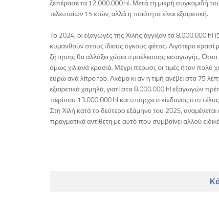
ξεπέρασε τα 12.000.000 hl. Μετά τη μικρή συγκομιδή το
τελευταίων 15 ετών, αλλά η ποιότητα είναι εξαιρετική.
Το 2024, οι εξαγωγές της Χιλής άγγιξαν τα 8.000.000 hl (
κυμανθούν στους ίδιους όγκους φέτος. Λιγότερο κρασί με
ζήτησης θα αλλάξει χώρα προέλευσης εισαγωγής. Όσοι
όμως χιλιανά κρασιά. Μέχρι πέρυσι, οι τιμές ήταν πολύ
ευρώ ανά λίτρο fob. Ακόμα κι αν η τιμή ανέβει στα 75 λ
εξαιρετικά χαμηλά, γιατί στα 8.000.000 hl εξαγωγών πρέ
περίπου 13.000.000 hl και υπάρχει ο κίνδυνος στο τέλο
Στη Χιλή κατά το δεύτερο εξάμηνο του 2025, αναμένεται
πραγματικά αντίθετη με αυτό που συμβαίνει αλλού ειδι
Κά