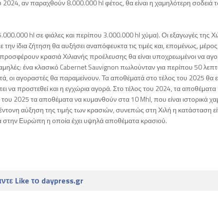
υ 2024, αν παραχθούν 8.000.000 hl φέτος, θα είναι η χαμηλότερη σοδειά 
5.000.000 hl σε φιάλες και περίπου 3.000.000 hl χύμα). Οι εξαγωγές της Χ
 την ίδια ζήτηση θα αυξήσει αναπόφευκτα τις τιμές και, επομένως, μέρος
 προσφέρουν κρασιά Χιλιανής προέλευσης θα είναι υποχρεωμένοι να αγ
 χαμηλές: ένα κλασικό Cabernet Sauvignon πωλούνταν για περίπου 50 λεπτ
επτά, οι αγοραστές θα παραμείνουν. Τα αποθέματά στο τέλος του 2025 θα ε
πει να προστεθεί και η εγχώρια αγορά. Στο τέλος του 2024, τα αποθέματα
ς του 2025 τα αποθέματα να κυμανθούν στα 10 Mhl, που είναι ιστορικά χα
 έντονη αύξηση της τιμής των κρασιών, συνεπώς στη Χιλή η κατάσταση εί
κά στην Ευρώπη η οποία έχει υψηλά αποθέματα κρασιού.
ντε Like το daypress.gr