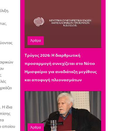
λιξη.
nac,
Άρθρα
εύοντας
Δευτέρα 30 Μαρτίου 2026 10:42
Τρύγος 2026: Η διαρθρωτική
αιρικών
προσαρμογή συνεχίζεται στο Νότιο
αν
Ημισφαίριο για αναδιάταξη μεγέθους
ς
και αποφυγή πλεονασμάτων
ηλές
ηρεάζει
 Η ίδια
επίσης
ητα
ου οποίου
Άρθρα