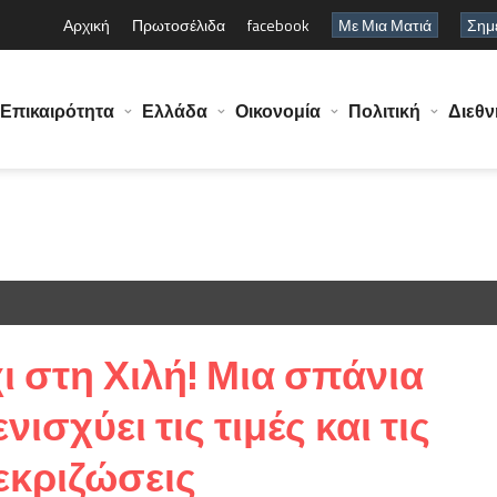
Αρχική
Πρωτοσέλιδα
facebook
Με Μια Ματιά
Σημε
Επικαιρότητα
Ελλάδα
Οικονομία
Πολιτική
Διεθν
ι στη Χιλή! Μια σπάνια
ισχύει τις τιμές και τις
 εκριζώσεις