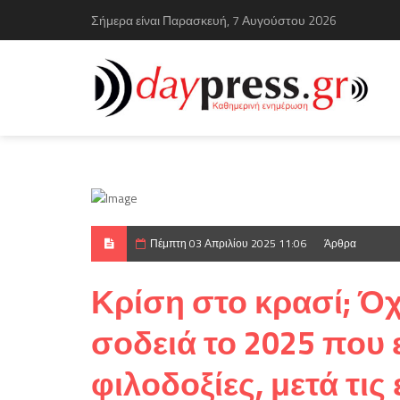
Σήμερα είναι Παρασκευή, 7 Αυγούστου 2026
Πέμπτη 03 Απριλίου 2025 11:06
Άρθρα
Κρίση στο κρασί; Όχ
σοδειά το 2025 που εν
φιλοδοξίες, μετά τις