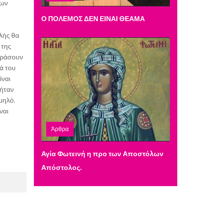
των
Δευτέρα 09 Μαρτίου 2026 22:45
Ο ΠΟΛΕΜΟΣ ΔΕΝ ΕΙΝΑΙ ΘΕΑΜΑ
ιλής θα
 της
οράσουν
ά του
ίναι
 ήταν
μηλό.
ναι
Άρθρα
Πέμπτη 26 Φεβρουαρίου 2026 19:10
Αγία Φωτεινή η προ των Αποστόλων
Απόστολος.