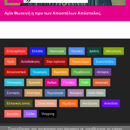
Αγία Φωτεινή η προ των Αποστόλων Απόστολος.
Επικαιρότητα
Ελλάδα
Οικονομία
Πολιτική
Διεθνή
Αθλητισμός
Υγεία
Αυτοδιοίκηση
Στην πρέσσα
Τα καλύτερα
Συνεντεύξεις
Αποκλειστικά
Τουρισμός
Αγροτικά
Περιβάλλον
Απόψεις
Πολιτισμός
Εργασία
Άρθρα
Γυναίκα
Παιδί
Διατροφή
Συνταγές
Επιστήμη
Τεχνολογία
Κοσμικά
Auto-Moto
Ελληνικός τύπος
Ξένος τύπος
Παράξενα
Ανεξήγητα
Ανέκδοτα
Αγγελίες
Ζώδια
Shopping
Συνεχίζοντας την περιήγηση στο daypress.gr, αποδέχεστε τη χρήση