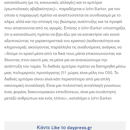
κατανάλωση (με τις κοινωνικές αλλαγές) και το εμπόριο
(γεωπολιτικές αβεβαιότητες)», παραδέχεται ο John Barker, για τον
οποίο η παραγωγή πρέπει να αναπτύσσεται σε συνδυασμό με το
κλίμα, αλλά και την επιταγή της βιώσιμης ανάπτυξης και τα προφίλ
που απαιτούνται από τις αγορές. Επίσης ο John Barker υποστηρίζει,
ότι η κατανάλωση πρέπει να βγει έξω για να κατακτήσει νέο κοινό
αξιοποιώντας τα χαρακτηριστικά του κρασιού (αυθεντικότητα και
κληρονομιά), ακούγοντας παράλληλα τις αναδυόμενες ανάγκες να
«δούμε το κρασί μέσα από τα δικά τους μάτια επικοινωνώντας και
δίνοντας στον εαυτό μας τα μέσα για να ανανεώσουμε την
ανάπτυξη του τομέα. Το διεθνές εμπόριο πρέπει να διατηρηθεί μέσω
μιας πολυμερούς προσέγγισης (51 χώρες είναι μέλη του OIV). Το
διεθνές εμπόριο οίνου είναι κάτι περισσότερο από μια απλή
οικονομική συναλλαγή. Είναι μια πολιτιστική ανταλλαγή γνώσεων,
ένας φορέας διασυνοριακών επενδύσεων, είναι μια συνάντηση
μεταξύ ανθρώπων και ενός τόπου», καταλήγει ο John Barker.
Κάντε Like το daypress.gr