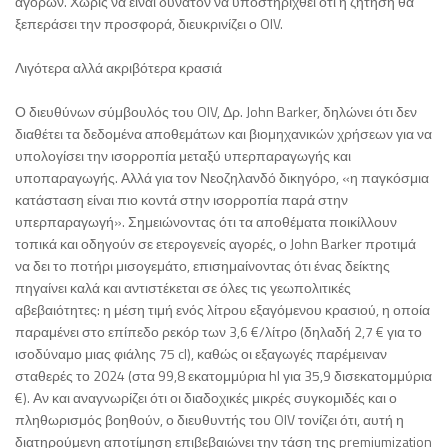
αγορών. Χωρίς να είναι δυνατόν να υποστηριχθεί ότι η ζήτηση θα
ξεπεράσει την προσφορά, διευκρινίζει ο OIV.
Λιγότερα αλλά ακριβότερα κρασιά
Ο διευθύνων σύμβουλός του OIV, Δρ. John Barker, δηλώνει ότι δεν
διαθέτει τα δεδομένα αποθεμάτων και βιομηχανικών χρήσεων για να
υπολογίσει την ισορροπία μεταξύ υπερπαραγωγής και
υποπαραγωγής. Αλλά για τον Νεοζηλανδό δικηγόρο, «η παγκόσμια
κατάσταση είναι πιο κοντά στην ισορροπία παρά στην
υπερπαραγωγή». Σημειώνοντας ότι τα αποθέματα ποικίλλουν
τοπικά και οδηγούν σε ετερογενείς αγορές, ο John Barker προτιμά
να δει το ποτήρι μισογεμάτο, επισημαίνοντας ότι ένας δείκτης
πηγαίνει καλά και αντιστέκεται σε όλες τις γεωπολιτικές
αβεβαιότητες: η μέση τιμή ενός λίτρου εξαγόμενου κρασιού, η οποία
παραμένει στο επίπεδο ρεκόρ των 3,6 €/λίτρο (δηλαδή 2,7 € για το
ισοδύναμο μιας φιάλης 75 cl), καθώς οι εξαγωγές παρέμειναν
σταθερές το 2024 (στα 99,8 εκατομμύρια hl για 35,9 δισεκατομμύρια
€). Αν και αναγνωρίζει ότι οι διαδοχικές μικρές συγκομιδές και ο
πληθωρισμός βοηθούν, ο διευθυντής του OIV τονίζει ότι, αυτή η
διατηρούμενη αποτίμηση επιβεβαιώνει την τάση της premiumization