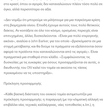
στο κρασί, όπου οι αγορές δεν καταναλώνουν πλέον τόσο πολύ σε
όγκο, αλλά περισσότερο σε αξία.
«Δεν νομίζω ότι μπορούμε να μιλήσουμε για μια παγκόσμια κρίση
στη βιομηχανία οίνου. Επειδή έχουμε αυτούς τους πολύ θετικούς
δείκτες. Αν κοιτάξετε σε όλο τον κόσμο, ορισμένες περιοχές είναι
επιτυχημένες, άλλες δυσκολεύονται. «Είναι μια πολύ ετερογενής
εικόνα», αναλύει ο John Barker, για τον οποίο «βρισκόμαστε σε μια
στιγμή μετάβασης και θα δούμε τα πράγματα να εξελίσσονται όσον
αφορά τα προϊόντα που καταναλώνονται από τις αγορές». Είναι
πραγματικά μια σταθερά στον κλάδο. «Συμφιλιώνοντας τις
δυσκολίες με τις ευκαιρίες για όσους προσαρμόζονται σε αυτές, ο
διευθυντής του OIV καλεί τον τομέα να ακούσει τις τάσεις
προκειμένου να τις υποστηρίξει».
Πρόκληση προσαρμογής
«Κάθε βασική διάσταση του οινικού τομέα αντιμετωπίζει μια
πρόκληση προσαρμογής: η παραγωγή (με την κλιματική αλλαγή να
επιβάλλει νέες τεχνικές καλλιέργειας, νέες τοποθεσίες κ.λπ.), η