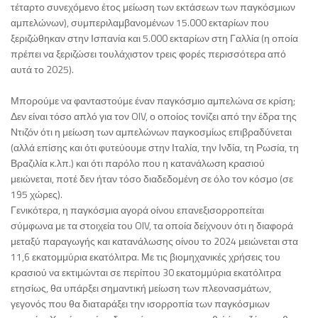
τέταρτο συνεχόμενο έτος μείωση των εκτάσεων των παγκόσμιων
αμπελώνων), συμπεριλαμβανομένων 15.000 εκταρίων που
ξεριζώθηκαν στην Ισπανία και 5.000 εκταρίων στη Γαλλία (η οποία
πρέπει να ξεριζώσει τουλάχιστον τρεις φορές περισσότερα από
αυτά το 2025).
Μπορούμε να φανταστούμε έναν παγκόσμιο αμπελώνα σε κρίση;
Δεν είναι τόσο απλό για τον OIV, ο οποίος τονίζει από την έδρα της
Ντιζόν ότι η μείωση των αμπελώνων παγκοσμίως επιβραδύνεται
(αλλά επίσης και ότι φυτεύουμε στην Ιταλία, την Ινδία, τη Ρωσία, τη
Βραζιλία κ.λπ.) και ότι παρόλο που η κατανάλωση κρασιού
μειώνεται, ποτέ δεν ήταν τόσο διαδεδομένη σε όλο τον κόσμο (σε
195 χώρες).
Γενικότερα, η παγκόσμια αγορά οίνου επανεξισορροπείται
σύμφωνα με τα στοιχεία του OIV, τα οποία δείχνουν ότι η διαφορά
μεταξύ παραγωγής και κατανάλωσης οίνου το 2024 μειώνεται στα
11,6 εκατομμύρια εκατόλιτρα. Με τις βιομηχανικές χρήσεις του
κρασιού να εκτιμώνται σε περίπου 30 εκατομμύρια εκατόλιτρα
ετησίως, θα υπάρξει σημαντική μείωση των πλεονασμάτων,
γεγονός που θα διαταράξει την ισορροπία των παγκόσμιων