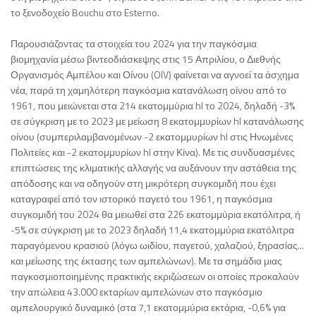
το ξενοδοχείο Bouchu στο Esterno.
Παρουσιάζοντας τα στοιχεία του 2024 για την παγκόσμια
βιομηχανία μέσω βιντεοδιάσκεψης στις 15 Απριλίου, ο Διεθνής
Οργανισμός Αμπέλου και Οίνου (OIV) φαίνεται να αγνοεί τα άσχημα
νέα, παρά τη χαμηλότερη παγκόσμια κατανάλωση οίνου από το
1961, που μειώνεται στα 214 εκατομμύρια hl το 2024, δηλαδή -3%
σε σύγκριση με το 2023 με μείωση 8 εκατομμυρίων hl κατανάλωσης
οίνου (συμπεριλαμβανομένων -2 εκατομμυρίων hl στις Ηνωμένες
Πολιτείες και -2 εκατομμυρίων hl στην Κίνα). Με τις συνδυασμένες
επιπτώσεις της κλιματικής αλλαγής να αυξάνουν την αστάθεια της
απόδοσης και να οδηγούν στη μικρότερη συγκομιδή που έχει
καταγραφεί από τον ιστορικό παγετό του 1961, η παγκόσμια
συγκομιδή του 2024 θα μειωθεί στα 226 εκατομμύρια εκατόλιτρα, ή
-5% σε σύγκριση με το 2023 δηλαδή 11,4 εκατομμύρια εκατόλιτρα
παραγόμενου κρασιού (λόγω ωιδίου, παγετού, χαλαζιού, ξηρασίας...
και μείωσης της έκτασης των αμπελώνων). Με τα σημάδια μιας
παγκοσμιοποιημένης πρακτικής εκριζώσεων οι οποίες προκαλούν
την απώλεια 43.000 εκταρίων αμπελώνων στο παγκόσμιο
αμπελουργικό δυναμικό (στα 7,1 εκατομμύρια εκτάρια, -0,6% για