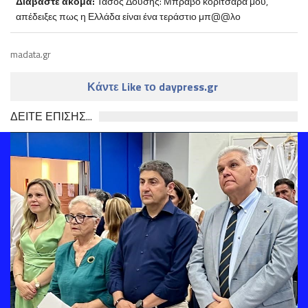
Διαβάστε ακόμα:
Τάσος Δούσης: Μπράβο κοριτσάρα μου,
απέδειξες πως η Ελλάδα είναι ένα τεράστιο μπ@@λο
madata.gr
Κάντε Like το daypress.gr
ΔΕΙΤΕ ΕΠΙΣΗΣ...