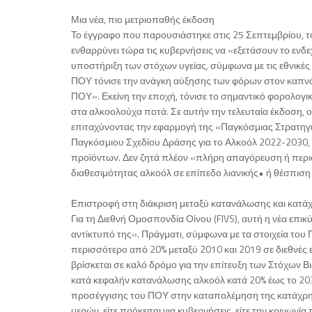
Μια νέα, πιο μετριοπαθής έκδοση
Το έγγραφο που παρουσιάστηκε στις 25 Σεπτεμβρίου, τ
ενθαρρύνει τώρα τις κυβερνήσεις να «εξετάσουν το ενδ
υποστήριξη των στόχων υγείας, σύμφωνα με τις εθνικές
ΠΟΥ τόνισε την ανάγκη αύξησης των φόρων στον καπνό,
ΠΟΥ». Εκείνη την εποχή, τόνισε το σημαντικό φορολογι
στα αλκοολούχα ποτά. Σε αυτήν την τελευταία έκδοση,
επιταχύνοντας την εφαρμογή της «Παγκόσμιας Στρατηγι
Παγκόσμιου Σχεδίου Δράσης για το Αλκοόλ 2022-2030, 
προϊόντων. Δεν ζητά πλέον «πλήρη απαγόρευση ή περι
διαθεσιμότητας αλκοόλ σε επίπεδο λιανικής• ή θέσπιση
Επιστροφή στη διάκριση μεταξύ κατανάλωσης και κατά
Για τη Διεθνή Ομοσπονδία Οίνου (FIVS), αυτή η νέα επ
αντίκτυπό της». Πράγματι, σύμφωνα με τα στοιχεία του
περισσότερο από 20% μεταξύ 2010 και 2019 σε διεθνές 
βρίσκεται σε καλό δρόμο για την επίτευξη των Στόχων 
κατά κεφαλήν κατανάλωσης αλκοόλ κατά 20% έως το 2030
προσέγγισης του ΠΟΥ στην καταπολέμηση της κατάχρησ
μερών, είτε πρόκειται για κυβερνήσεις, είτε την κοινωνία