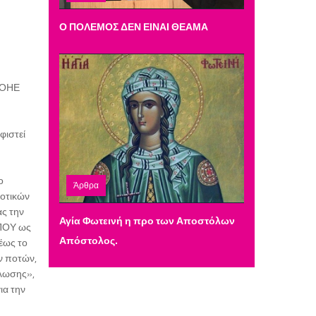
Δευτέρα 09 Μαρτίου 2026 22:45
Ο ΠΟΛΕΜΟΣ ΔΕΝ ΕΙΝΑΙ ΘΕΑΜΑ
ν ΟΗΕ
φιστεί
ο
Άρθρα
δοτικών
Πέμπτη 26 Φεβρουαρίου 2026 19:10
ας την
Αγία Φωτεινή η προ των Αποστόλων
 ΠΟΥ ως
Απόστολος.
 έως το
ν ποτών,
άλωσης»,
ια την