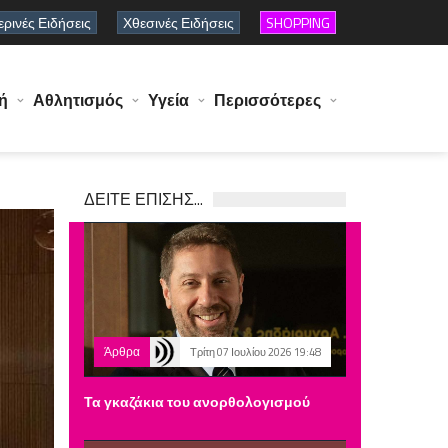
ρινές Ειδήσεις
Χθεσινές Ειδήσεις
SHOPPING
ή
Αθλητισμός
Υγεία
Περισσότερες
ΔΕΙΤΕ ΕΠΙΣΗΣ...
Άρθρα
Τρίτη 07 Ιουλίου 2026 19:48
Τα γκαζάκια του ανορθολογισμού