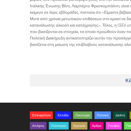
Ιταλικής Ένωσης Βίντι, Λαμπέρτο Φρεσκομπάλντι, είναι
κείμενο σε λίγες εβδομάδες, πιστεύει ότι «Είμαστε βέβα
Μετά από χρόνια μετωπικών επιθέσεων στο κρασί σε διε
κατανάλωσης αλκοόλ και κατάχρησης». Τέλος, η CEEV 
που βασίζονται σε στοιχεία, τα οποία προωθούν έναν πιο
Πολιτική Διακήρυξη αντικατοπτρίζει αυτήν την προσέγ
βασίζεται στη μείωση της επιβλαβούς κατανάλωσης αλκο
Κά
Επικαιρότητα
Ελλάδα
Οικονομία
Πολιτική
Διεθνή
Απόψεις
Πολιτισμός
Εργασία
Άρθρα
Γυναίκα
Παι