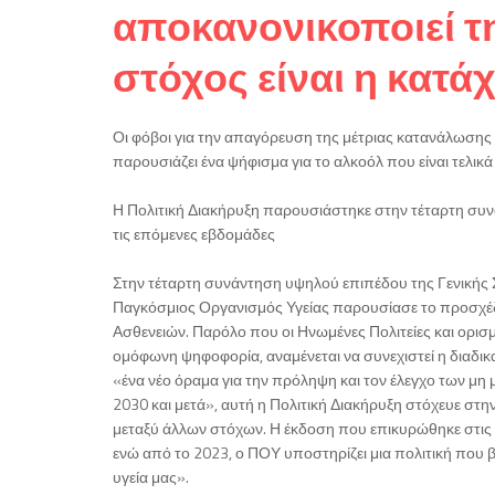
αποκανονικοποιεί τ
στόχος είναι η κατ
Οι φόβοι για την απαγόρευση της μέτριας κατανάλωση
παρουσιάζει ένα ψήφισμα για το αλκοόλ που είναι τελικά
Η Πολιτική Διακήρυξη παρουσιάστηκε στην τέταρτη συν
τις επόμενες εβδομάδες
Στην τέταρτη συνάντηση υψηλού επιπέδου της Γενικής
Παγκόσμιος Οργανισμός Υγείας παρουσίασε το προσχέδ
Ασθενειών. Παρόλο που οι Ηνωμένες Πολιτείες και ορισ
ομόφωνη ψηφοφορία, αναμένεται να συνεχιστεί η διαδ
«ένα νέο όραμα για την πρόληψη και τον έλεγχο των μη 
2030 και μετά», αυτή η Πολιτική Διακήρυξη στόχευε σ
μεταξύ άλλων στόχων. Η έκδοση που επικυρώθηκε στις
ενώ από το 2023, ο ΠΟΥ υποστηρίζει μια πολιτική που β
υγεία μας».