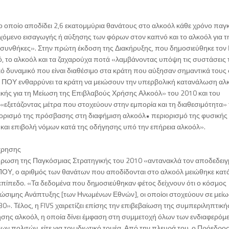
ο οποίο αποδίδει 2,6 εκατομμύρια θανάτους στο αλκοόλ κάθε χρόνο παγ
εχόμενο εισαγωγής ή αύξησης των φόρων στον καπνό και το αλκοόλ για τ
 συνθήκες». Στην πρώτη έκδοση της Διακήρυξης, που δημοσιεύθηκε τον 
 το αλκοόλ και τα ζαχαρούχα ποτά «λαμβάνοντας υπόψη τις συστάσεις 
κό δυναμικό που είναι διαθέσιμο στα κράτη που αύξησαν σημαντικά τους
 ο ΠΟΥ ενθαρρύνει τα κράτη να μειώσουν την υπερβολική κατανάλωση αλ
κής για τη Μείωση της Επιβλαβούς Χρήσης Αλκοόλ» του 2010 και του
«εξετάζοντας μέτρα που στοχεύουν στην εμπορία και τη διαθεσιμότητα»
ορισμό της πρόσβασης στη διαφήμιση αλκοόλ• περιορισμό της φυσικής
 και επιβολή νόμων κατά της οδήγησης υπό την επήρεια αλκοόλ».
χρησης
ικύρωση της Παγκόσμιας Στρατηγικής του 2010 «αντανακλά τον αποδεδει
 ΠΟΥ, ο αριθμός των θανάτων που αποδίδονται στο αλκοόλ μειώθηκε κατ
επίπεδο. «Τα δεδομένα που δημοσιεύθηκαν φέτος δείχνουν ότι ο κόσμος
Βιώσιμης Ανάπτυξης [των Ηνωμένων Εθνών], οι οποίοι στοχεύουν σε μεί
». Τέλος, η FIVS χαιρετίζει επίσης την επιβεβαίωση της συμπεριληπτική
ης αλκοόλ, η οποία δίνει έμφαση στη συμμετοχή όλων των ενδιαφερόμ
 των πολιτών, είτε για τον ιδιωτικό τομέα. Από την πλευρά του, ο Πρόεδρο