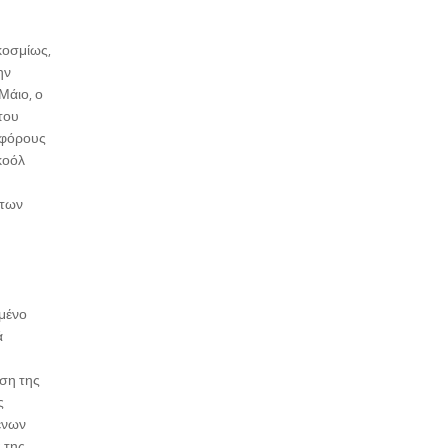
κοσμίως,
ην
Μάιο, ο
του
 φόρους
κοόλ
 των
γμένο
ά
ωση της
ς
ενων
ς της