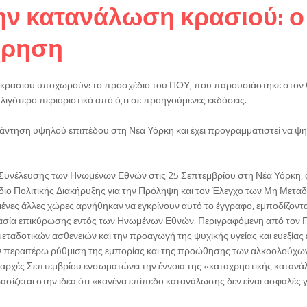
ην κατανάλωση κρασιού: ο
άχρηση
ς κρασιού υποχωρούν: το προσχέδιο του ΠΟΥ, που παρουσιάστηκε στο
 λιγότερο περιοριστικό από ό,τι σε προηγούμενες εκδόσεις.
άντηση υψηλού επιπέδου στη Νέα Υόρκη και έχει προγραμματιστεί να ψη
 Συνέλευσης των Ηνωμένων Εθνών στις 25 Σεπτεμβρίου στη Νέα Υόρκη, 
ιο Πολιτικής Διακήρυξης για την Πρόληψη και τον Έλεγχο των Μη Μετα
μένες άλλες χώρες αρνήθηκαν να εγκρίνουν αυτό το έγγραφο, εμποδίζοντ
ικασία επικύρωσης εντός των Ηνωμένων Εθνών. Περιγραφόμενη από τον
μεταδοτικών ασθενειών και την προαγωγή της ψυχικής υγείας και ευεξίας
την περαιτέρω ρύθμιση της εμπορίας και της προώθησης των αλκοολούχω
 αρχές Σεπτεμβρίου ενσωματώνει την έννοια της «καταχρηστικής καταν
ασίζεται στην ιδέα ότι «κανένα επίπεδο κατανάλωσης δεν είναι ασφαλές γ