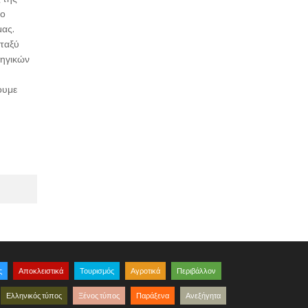
το
μας.
εταξύ
τηγικών
ουμε
ς
Αποκλειστικά
Τουρισμός
Αγροτικά
Περιβάλλον
Ελληνικός τύπος
Ξένος τύπος
Παράξενα
Ανεξήγητα