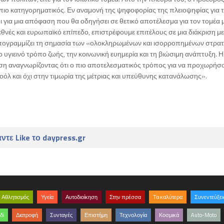
 πιο κατηγορηματικός. Εν αναμονή της ψηφοφορίας της πλειοψηφίας για 
ιοι για μια απόφαση που θα οδηγήσει σε θετικό αποτέλεσμα για τον τομέα 
θνές και ευρωπαϊκό επίπεδο, επιστρέφουμε επιτέλους σε μια διάκριση μ
υπογραμμίζει τη σημασία των «ολοκληρωμένων και ισορροπημένων στρα
 υγιεινό τρόπο ζωής, την κοινωνική ευημερία και τη βιώσιμη ανάπτυξη. Η
γιση αναγνωρίζοντας ότι ο πιο αποτελεσματικός τρόπος για να προχωρήσ
όλ και όχι στην τιμωρία της μέτριας και υπεύθυνης κατανάλωσης».
ντε Like το daypress.gr
Αθλητισμός
Υγεία
Αυτοδιοίκηση
Στην πρέσσα
Τα καλύτερα
Συνεντεύξει
δί
Διατροφή
Συνταγές
Επιστήμη
Τεχνολογία
Κοσμικά
Auto-Moto