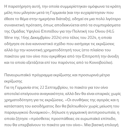
Η παρατήρηση αυτή, την οποία συμμερίστηκαν ομόφωνα τα κράτη
μέλη που μίλησαν μετά τη Γερμανία (και την ευχαρίστησαν που
έθεσε το θέμα στην ημερήσια διάταξη), οδηγεί σε μια πολύ λιγότερο
συναινετική πρόταση, όπως αποδεικνύεται από τα συμπεράσματα
της Ομάδας Υψηλού Επιπέδου για την Πολιτική του Οίνου (HLG
Wine της 16ης Δεκεμβρίου 2024) στο τέλος του 2024, η οποία
οδήγησε σε ένα κανονιστικό σχέδιο που εισήγαγε τις εκριζώσεις
αλλά όχι την κοινοτική χρηματοδότησή τους (στο πλαίσιο του
πακέτου για τον οίνο που εγκρίθηκε από την Επιτροπή την άνοιξη
και το οποίο εξετάζεται επί του παρόντος από το Κοινοβούλιο).
Πανευρωπαϊκό πρόγραμμα εκρίζωσης και προσωρινά μέτρα
εκρίζωσης
Για τη Γερμανία στις 22 Σεπτεμβρίου, το πακέτο για τον οίνο
αποτελεί επείγουσα αναγκαιότητα, αλλά δεν θα είναι επαρκές χωρίς
χρηματοδότηση για τις εκριζώσεις. «Οι συνθήκες της αγοράς και η
κατάσταση του εισοδήματος δεν θα βελτιωθούν χωρίς μείωση του
παραγωγικού δυναμικού», δήλωσε η γερμανική αντιπροσωπεία, η
οποία ζήτησε «πρόσθετες προσπάθειες σε ευρωπαϊκό επίπεδο,
που θα υπερβαίνουν το πακέτο για τον οίνο». Μια βασική επιλογή