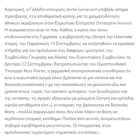
Καρτερική, η Γαλλίδα υπουργός Annie Genevard υπέβαλε αίτημα
πρόσβασης στα αποθεματικά κρίσης για τη χρηματοδότηση
εθνικών εκριζώσεων στον Ευρωπαίο Επίτροπο Christophe Hansen.
Η αναγκαιότητα είναι το παν. Καθώς η κρίση του οίνου
επιδεινώνεται στη Γερμανία, η κυβέρνησή της ζήτησε την τελευταία
στιγμή, την Παρασκευή 19 Σεπτεμβρίου, να συζητηθούν τα εργαλεία
στήριξης για τον αμπελώνα στις διάφορες ερωτήσεις του
Συμβουλίου Γεωργίας και Αλιείας του Ευρωπαϊκού Συμβουλίου τη
Δευτέρα 22 Σεπτεμβρίου. Εκπροσωπώντας τον Ομοσπονδιακό
Υπουργό Alois Rainer, η γερμανική αντιπροσωπεία υπενθύμισε ότι
ενώ η ευρωπαϊκή αγορά οίνου βρίσκεται σε μια ολοένα και πιο
δύσκολη κατάσταση («με την κατανάλωση να μειώνεται εδώ και
χρόνια στους τομείς του λιανικού εμπορίου, των ξενοδοχείων και
της εστίασης, τις αγορές εξαγωγών με μειωμένη ζήτηση και εμπόδια,
υψηλά αποθέματα κλπ»), οι εταιρείες της βρίσκονται σε δύσκολη
θέση: «πολλοί παραγωγοί οίνου δεν είναι πλέον σε θέση να
κερδίσουν επαρκές εισόδημα. Πολλοί από αυτούς αντιμετωπίζουν
σοβαρά προβλήματα ρευστότητας. Οι πτωχεύσεις στον
αμπελοοινικό τομέα έχουν σημαντικές συνέπειες».