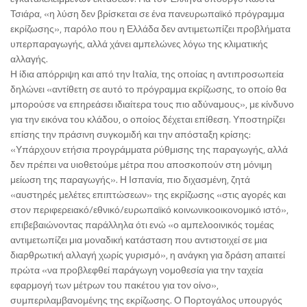
Τσιάρα, «η λύση δεν βρίσκεται σε ένα πανευρωπαϊκό πρόγραμμα
εκρίζωσης», παρόλο που η Ελλάδα δεν αντιμετωπίζει προβλήματα
υπερπαραγωγής, αλλά χάνει αμπελώνες λόγω της κλιματικής
αλλαγής.
Η ίδια απόρριψη και από την Ιταλία, της οποίας η αντιπροσωπεία
δηλώνει «αντίθετη σε αυτό το πρόγραμμα εκρίζωσης, το οποίο θα
μπορούσε να επηρεάσει ιδιαίτερα τους πιο αδύναμους», με κίνδυνο
για την εικόνα του κλάδου, ο οποίος δέχεται επίθεση. Υποστηρίζει
επίσης την πράσινη συγκομιδή και την απόσταξη κρίσης:
«Υπάρχουν ετήσια προγράμματα ρύθμισης της παραγωγής, αλλά
δεν πρέπει να υιοθετούμε μέτρα που αποσκοπούν στη μόνιμη
μείωση της παραγωγής». Η Ισπανία, πιο διχασμένη, ζητά
«αυστηρές μελέτες επιπτώσεων» της εκρίζωσης «στις αγορές και
στον περιφερειακό/εθνικό/ευρωπαϊκό κοινωνικοοικονομικό ιστό»,
επιβεβαιώνοντας παράλληλα ότι ενώ «ο αμπελοοινικός τομέας
αντιμετωπίζει μια μοναδική κατάσταση που αντιστοιχεί σε μια
διαρθρωτική αλλαγή χωρίς γυρισμό», η ανάγκη για δράση απαιτεί
πρώτα «να προβλεφθεί παράγωγη νομοθεσία για την ταχεία
εφαρμογή των μέτρων του πακέτου για τον οίνο»,
συμπεριλαμβανομένης της εκρίζωσης. Ο Πορτογάλος υπουργός