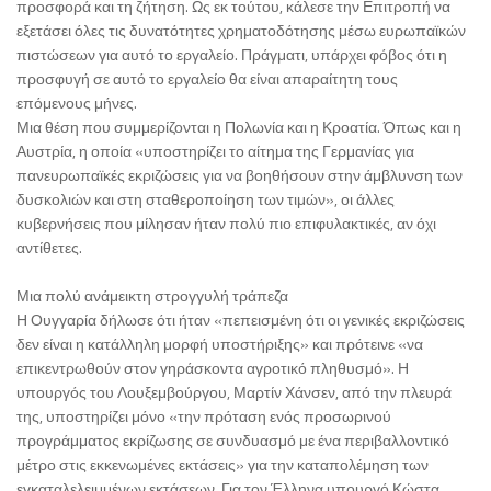
προσφορά και τη ζήτηση. Ως εκ τούτου, κάλεσε την Επιτροπή να
εξετάσει όλες τις δυνατότητες χρηματοδότησης μέσω ευρωπαϊκών
πιστώσεων για αυτό το εργαλείο. Πράγματι, υπάρχει φόβος ότι η
προσφυγή σε αυτό το εργαλείο θα είναι απαραίτητη τους
επόμενους μήνες.
Μια θέση που συμμερίζονται η Πολωνία και η Κροατία. Όπως και η
Αυστρία, η οποία «υποστηρίζει το αίτημα της Γερμανίας για
πανευρωπαϊκές εκριζώσεις για να βοηθήσουν στην άμβλυνση των
δυσκολιών και στη σταθεροποίηση των τιμών», οι άλλες
κυβερνήσεις που μίλησαν ήταν πολύ πιο επιφυλακτικές, αν όχι
αντίθετες.
Μια πολύ ανάμεικτη στρογγυλή τράπεζα
Η Ουγγαρία δήλωσε ότι ήταν «πεπεισμένη ότι οι γενικές εκριζώσεις
δεν είναι η κατάλληλη μορφή υποστήριξης» και πρότεινε «να
επικεντρωθούν στον γηράσκοντα αγροτικό πληθυσμό». Η
υπουργός του Λουξεμβούργου, Μαρτίν Χάνσεν, από την πλευρά
της, υποστηρίζει μόνο «την πρόταση ενός προσωρινού
προγράμματος εκρίζωσης σε συνδυασμό με ένα περιβαλλοντικό
μέτρο στις εκκενωμένες εκτάσεις» για την καταπολέμηση των
εγκαταλελειμμένων εκτάσεων. Για τον Έλληνα υπουργό Κώστα