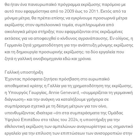
θα ήταν ένα πανευρωπαϊκό πρόγραμμα εκρίζωσης παρόμοιο με
αυτό που εφαρμόστηκε από το 2009 έως το 2011. Εκτός από τα
μόνιμα μέτρα, θα πρέπει επίσης να εγκρίνουμε προσωρινά μέτρα
εκρίζωσης στον αμπελοοινικό τομέα, συμπληρωμένα από
οικολογικά μέτρα στήριξης που εφαρμόζονται στις εκριζωμένες
εκτάσεις για να αποφευχθεί ο κίνδυνος αγρανάπαυσης. Εν ολίγοις, η
Γερμανία ζητά χρηματοδότηση για την ανάπτυξη μόνιμης εκρίζωσης
και τη δημιουργία προσωρινής εκρίζωσης: τα δύο εργαλεία που
ζητά η γαλλική οινοβιομηχανία εδώ και χρόνια.
Γαλλική υποστήριξη
Έχοντας πρόσφατα ζητήσει πρόσβαση στο ευρωπαϊκό
αποθεματικό κρίσης η Γαλλία για τη χρηματοδότηση της εκρίζωσης,
η Υπουργός Γεωργίας, Annie Genevard, «συμμερίζεται τη γερμανική
διάγνωση» και την ανάγκη να καταλήξουμε γρήγορα σε
συμπέρασμα σχετικά με τη δέσμη μέτρων για τον οίνο,
υπενθυμίζοντας ιδιαίτερα «ότι στα συμπεράσματα της Ομάδας
Υψηλού Επιπέδου στο τέλος του 2024, η υποστήριξη για την
εθελοντική εκρίζωση των αμπελώνων αναγνωρίστηκε ως σημαντικό
εργαλείο για την επίλυση των επιπτώσεων των ανισορροπιών στην