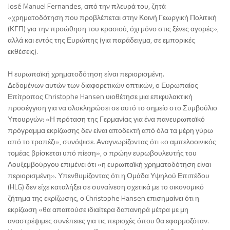
José Manuel Fernandes, από την πλευρά του, ζητά
«χρηματοδότηση που προβλέπεται στην Κοινή Γεωργική Πολιτική
(ΚΓΠ) για την προώθηση του κρασιού, όχι μόνο στις ξένες αγορές»,
αλλά και εντός της Ευρώπης (για παράδειγμα, σε εμπορικές
εκθέσεις).
Η ευρωπαϊκή χρηματοδότηση είναι περιορισμένη.
Δεδομένων αυτών των διαφορετικών οπτικών, ο Ευρωπαίος
Επίτροπος Christophe Hansen υιοθέτησε μια επιφυλακτική
προσέγγιση για να ολοκληρώσει σε αυτό το σημείο στο Συμβούλιο
Υπουργών: «Η πρόταση της Γερμανίας για ένα πανευρωπαϊκό
πρόγραμμα εκρίζωσης δεν είναι αποδεκτή από όλα τα μέρη γύρω
από το τραπέζι», συνόψισε. Αναγνωρίζοντας ότι «ο αμπελοοινικός
τομέας βρίσκεται υπό πίεση», ο πρώην ευρωβουλευτής του
Λουξεμβούργου επιμένει ότι «η ευρωπαϊκή χρηματοδότηση είναι
περιορισμένη». Υπενθυμίζοντας ότι η Ομάδα Υψηλού Επιπέδου
(HLG) δεν είχε καταλήξει σε συναίνεση σχετικά με το οικονομικό
ζήτημα της εκρίζωσης, ο Christophe Hansen επισημαίνει ότι η
εκρίζωση «θα απαιτούσε ιδιαίτερα δαπανηρά μέτρα με μη
αναστρέψιμες συνέπειες για τις περιοχές όπου θα εφαρμοζόταν.