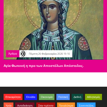
Άρθρα
Πέμπτη 26 Φεβρουαρίου 2026 19:10
Αγία Φωτεινή η προ των Αποστόλων Απόστολος.
Επικαιρότητα
Ελλάδα
Οικονομία
Πολιτική
Διεθνή
Αθλητισμός
Υγεία
Αυτοδιοίκηση
Στην πρέσσα
Τα καλύτερα
Συνεντεύξεις