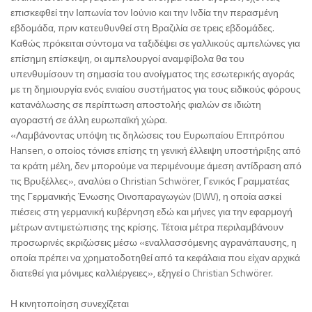
επισκεφθεί την Ιαπωνία τον Ιούνιο και την Ινδία την περασμένη
εβδομάδα, πριν κατευθυνθεί στη Βραζιλία σε τρεις εβδομάδες.
Καθώς πρόκειται σύντομα να ταξιδέψει σε γαλλικούς αμπελώνες για
επίσημη επίσκεψη, οι αμπελουργοί αναμφίβολα θα του
υπενθυμίσουν τη σημασία του ανοίγματος της εσωτερικής αγοράς
με τη δημιουργία ενός ενιαίου συστήματος για τους ειδικούς φόρους
κατανάλωσης σε περίπτωση αποστολής φιαλών σε ιδιώτη
αγοραστή σε άλλη ευρωπαϊκή χώρα.
«Λαμβάνοντας υπόψη τις δηλώσεις του Ευρωπαίου Επιτρόπου
Hansen, ο οποίος τόνισε επίσης τη γενική έλλειψη υποστήριξης από
τα κράτη μέλη, δεν μπορούμε να περιμένουμε άμεση αντίδραση από
τις Βρυξέλλες», αναλύει ο Christian Schwörer, Γενικός Γραμματέας
της Γερμανικής Ένωσης Οινοπαραγωγών (DWV), η οποία ασκεί
πιέσεις στη γερμανική κυβέρνηση εδώ και μήνες για την εφαρμογή
μέτρων αντιμετώπισης της κρίσης. Τέτοια μέτρα περιλαμβάνουν
προσωρινές εκριζώσεις μέσω «εναλλασσόμενης αγρανάπαυσης, η
οποία πρέπει να χρηματοδοτηθεί από τα κεφάλαια που είχαν αρχικά
διατεθεί για μόνιμες καλλιέργειες», εξηγεί ο Christian Schwörer.
Η κινητοποίηση συνεχίζεται