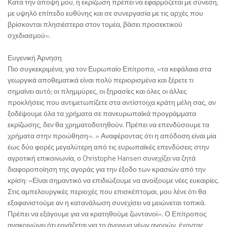
Κατά την άποψή μου, η εκρίζωση πρέπει να εφαρμόζεται με σύνεση,
με υψηλό επίπεδο ευθύνης και σε συνεργασία με τις αρχές που
βρίσκονται πλησιέστερα στον τομέα, βάσει προσεκτικού
σχεδιασμού».
Ευγενική Άρνηση
Πιο συγκεκριμένα, για τον Ευρωπαίο Επίτροπο, «τα κεφάλαια στα
γεωργικά αποθεματικά είναι πολύ περιορισμένα και ξέρετε τι
σημαίνει αυτό; οι πλημμύρες, οι ξηρασίες και όλες οι άλλες
προκλήσεις που αντιμετωπίζετε στα αντίστοιχα κράτη μέλη σας, αν
ξοδέψουμε όλα τα χρήματα σε πανευρωπαϊκά προγράμματα
εκρίζωσης, δεν θα χρηματοδοτηθούν. Πρέπει να επενδύσουμε τα
χρήματα στην προώθηση». » Αναφέροντας ότι η απόδοση είναι μία
έως δύο φορές μεγαλύτερη από τις ευρωπαϊκές επενδύσεις στην
αγροτική επικοινωνία, ο Christophe Hansen συνεχίζει να ζητά
διαφοροποίηση της αγοράς για την έξοδο των κρασιών από την
κρίση: «Είναι σημαντικό να επιδιώξουμε να ανοίξουμε νέες ευκαιρίες.
Στις αμπελουργικές περιοχές που επισκέπτομαι, μου λένε ότι θα
εξαφανιστούμε αν η κατανάλωση συνεχίσει να μειώνεται τοπικά.
Πρέπει να εξάγουμε για να κρατηθούμε ζωντανοί». Ο Επίτροπος
ανακοινώνει ότι εργάζεται για το άνοιγμα νέων αγορών, έχοντας