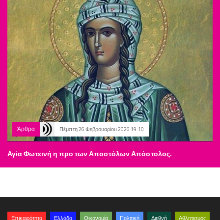
Άρθρα
Πέμπτη 26 Φεβρουαρίου 2026 19:10
Αγία Φωτεινή η προ των Αποστόλων Απόστολος.
Επικαιρότητα
Ελλάδα
Οικονομία
Πολιτική
Διεθνή
Αθλητισμός