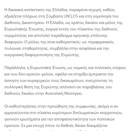
Η δικαιακή κατάσταση της Ελλάδας παραμένει ισχυρή, καθώς
εδράζεται πλήρως στη Σύμβαση UNCLOS και στη νομολογία του
Διεθνούς Δικαστηρίου. Η Ελλάδα, ως κράτος δικαίου και μέλος της
Ευρωπαϊκής Ένωσης, ενεργεί εντός του πλαισίου της διεθνούς
νομιμότητας και αποτελεί παράδειγμα ειρηνικής επίλυσης
διαφορών. Ο ρόλος της είναι καθοριστικός: ως περιφερειακός
πυλώνας σταθερότητας, συμβάλλει στην ασφάλεια και την
ενεργειακή διαφοροποίηση της Ευρώπης.
Παράλληλα, η Ευρωπαϊκή Ένωση, ως νομικός και πολιτικός εταίρος
και των δύο κρατών-μελών, οφείλει να στηρίξει έμπρακτα την
άσκηση των κυριαρχικών τους δικαιωμάτων, ενισχύοντας τη
συλλογική θέση της Ευρώπης απέναντι σε παραβιάσεις του
διεθνούς δικαίου στην Ανατολική Μεσόγειο.
Οι καθυστερήσεις στην προώθηση της συμφωνίας, ακόμη κι αν
ερμηνεύονται στο πλαίσιο ευρύτερων διπλωματικών ισορροπιών,
γεννούν ερωτήματα για την αποφασιστικότητα των πολιτικών
ηγεσιών. Σε μια εποχή όπου το διεθνές δίκαιο δοκιμάζεται