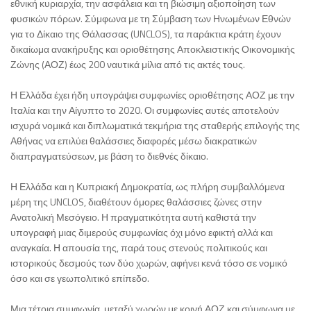
εθνική κυριαρχία, την ασφάλεια και τη βιώσιμη αξιοποίηση των
φυσικών πόρων. Σύμφωνα με τη Σύμβαση των Ηνωμένων Εθνών
για το Δίκαιο της Θάλασσας (UNCLOS), τα παράκτια κράτη έχουν
δικαίωμα ανακήρυξης και οριοθέτησης Αποκλειστικής Οικονομικής
Ζώνης (ΑΟΖ) έως 200 ναυτικά μίλια από τις ακτές τους.
Η Ελλάδα έχει ήδη υπογράψει συμφωνίες οριοθέτησης ΑΟΖ με την
Ιταλία και την Αίγυπτο το 2020. Οι συμφωνίες αυτές αποτελούν
ισχυρά νομικά και διπλωματικά τεκμήρια της σταθερής επιλογής της
Αθήνας να επιλύει θαλάσσιες διαφορές μέσω διακρατικών
διαπραγματεύσεων, με βάση το διεθνές δίκαιο.
Η Ελλάδα και η Κυπριακή Δημοκρατία, ως πλήρη συμβαλλόμενα
μέρη της UNCLOS, διαθέτουν όμορες θαλάσσιες ζώνες στην
Ανατολική Μεσόγειο. Η πραγματικότητα αυτή καθιστά την
υπογραφή μιας διμερούς συμφωνίας όχι μόνο εφικτή αλλά και
αναγκαία. Η απουσία της, παρά τους στενούς πολιτικούς και
ιστορικούς δεσμούς των δύο χωρών, αφήνει κενά τόσο σε νομικό
όσο και σε γεωπολιτικό επίπεδο.
Μια τέτοια συμφωνία, μεταξύ χωρών με κοινή ΑΟΖ και σύμφωνα με