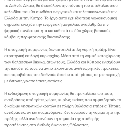
το Διεθνές Δίκαιο, θα διευκόλυνε την πόντιση του υποθαλάσσιου
καλωδίου που θα συνδέσει ενεργειακά και τηλεπικοινωνιακά την
Ελλάδα με την Κύπρο. Το έργο αυτό έχει ιδιαίτερη γεωοικονομική
σημασία: ενισχύει την ενεργειακή ασφάλεια, αναβαθμίζει την
ψηφιακή συνδεσιμότητα και καθιστά τις δύο χώρες βασικούς
κόμβους περιφερειακής διασύνδεσης.
Η υπογραφή συμφωνίας δεν αποτελεί απλή νομική πράξη. Είναι
στρατηγική επιλογή κυριαρχίας. Μέσα από τη νομική κατοχύρωση
των θαλάσσιων δικαιωμάτων τους, Ελλάδα και Κύπρος ενισχύουν
την ικανότητά τους να αντιστέκονται σε αναθεωρητικές πρακτικές
και παραβιάσεις του διεθνούς δικαίου από τρίτους, σε μια περιοχή
με έντονες γεωπολιτικές εντάσεις.
Η ενδεχόμενη υπογραφή συμφωνίας θα προκαλέσει, ωστόσο,
αντιδράσεις από τρίτες χώρες, κυρίως εκείνες που αμφισβητούν το
δικαίωμα νησιωτικών κρατών σε πλήρη θαλάσσια επήρεια. Τέτοιες
αντιδράσεις, αν και αναμενόμενες, δεν αναιρούν τη νομιμότητα της
πράξης, αλλά αναδεικνύουν τη σημασία της σταθερής
προσήλωσης στο Διεθνές Δίκαιο της Θάλασσας.