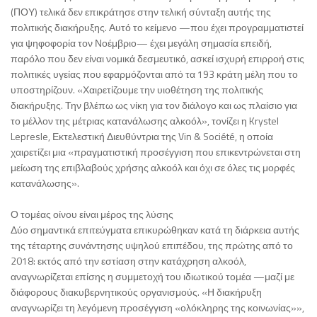
(ΠΟΥ) τελικά δεν επικράτησε στην τελική σύνταξη αυτής της
πολιτικής διακήρυξης. Αυτό το κείμενο —που έχει προγραμματιστεί
για ψηφοφορία τον Νοέμβριο— έχει μεγάλη σημασία επειδή,
παρόλο που δεν είναι νομικά δεσμευτικό, ασκεί ισχυρή επιρροή στις
πολιτικές υγείας που εφαρμόζονται από τα 193 κράτη μέλη που το
υποστηρίζουν. «Χαιρετίζουμε την υιοθέτηση της πολιτικής
διακήρυξης. Την βλέπω ως νίκη για τον διάλογο και ως πλαίσιο για
το μέλλον της μέτριας κατανάλωσης αλκοόλ», τονίζει η Krystel
Lepresle, Εκτελεστική Διευθύντρια της Vin & Société, η οποία
χαιρετίζει μια «πραγματιστική προσέγγιση που επικεντρώνεται στη
μείωση της επιβλαβούς χρήσης αλκοόλ και όχι σε όλες τις μορφές
κατανάλωσης».
Ο τομέας οίνου είναι μέρος της λύσης
Δύο σημαντικά επιτεύγματα επικυρώθηκαν κατά τη διάρκεια αυτής
της τέταρτης συνάντησης υψηλού επιπέδου, της πρώτης από το
2018: εκτός από την εστίαση στην κατάχρηση αλκοόλ,
αναγνωρίζεται επίσης η συμμετοχή του ιδιωτικού τομέα —μαζί με
διάφορους διακυβερνητικούς οργανισμούς. «Η διακήρυξη
αναγνωρίζει τη λεγόμενη προσέγγιση «ολόκληρης της κοινωνίας»»,