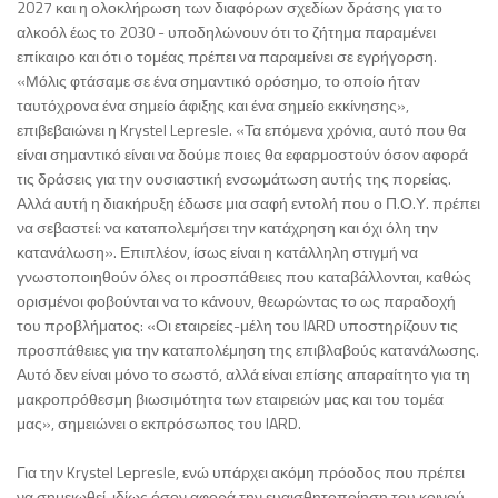
2027 και η ολοκλήρωση των διαφόρων σχεδίων δράσης για το
αλκοόλ έως το 2030 - υποδηλώνουν ότι το ζήτημα παραμένει
επίκαιρο και ότι ο τομέας πρέπει να παραμείνει σε εγρήγορση.
«Μόλις φτάσαμε σε ένα σημαντικό ορόσημο, το οποίο ήταν
ταυτόχρονα ένα σημείο άφιξης και ένα σημείο εκκίνησης»,
επιβεβαιώνει η Krystel Lepresle. «Τα επόμενα χρόνια, αυτό που θα
είναι σημαντικό είναι να δούμε ποιες θα εφαρμοστούν όσον αφορά
τις δράσεις για την ουσιαστική ενσωμάτωση αυτής της πορείας.
Αλλά αυτή η διακήρυξη έδωσε μια σαφή εντολή που ο Π.Ο.Υ. πρέπει
να σεβαστεί: να καταπολεμήσει την κατάχρηση και όχι όλη την
κατανάλωση». Επιπλέον, ίσως είναι η κατάλληλη στιγμή να
γνωστοποιηθούν όλες οι προσπάθειες που καταβάλλονται, καθώς
ορισμένοι φοβούνται να το κάνουν, θεωρώντας το ως παραδοχή
του προβλήματος: «Οι εταιρείες-μέλη του IARD υποστηρίζουν τις
προσπάθειες για την καταπολέμηση της επιβλαβούς κατανάλωσης.
Αυτό δεν είναι μόνο το σωστό, αλλά είναι επίσης απαραίτητο για τη
μακροπρόθεσμη βιωσιμότητα των εταιρειών μας και του τομέα
μας», σημειώνει ο εκπρόσωπος του IARD.
Για την Krystel Lepresle, ενώ υπάρχει ακόμη πρόοδος που πρέπει
να σημειωθεί, ιδίως όσον αφορά την ευαισθητοποίηση του κοινού