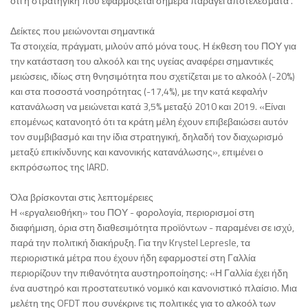
ότι η στρατηγική που εφαρμόζεται σήμερα παράγει αποτελέσματα".
Δείκτες που μειώνονται σημαντικά
Τα στοιχεία, πράγματι, μιλούν από μόνα τους. Η έκθεση του ΠΟΥ για
την κατάσταση του αλκοόλ και της υγείας αναφέρει σημαντικές
μειώσεις, ιδίως στη θνησιμότητα που σχετίζεται με το αλκοόλ (-20%)
και στα ποσοστά νοσηρότητας (-17,4%), με την κατά κεφαλήν
κατανάλωση να μειώνεται κατά 3,5% μεταξύ 2010 και 2019. «Είναι
επομένως κατανοητό ότι τα κράτη μέλη έχουν επιβεβαιώσει αυτόν
τον συμβιβασμό και την ίδια στρατηγική, δηλαδή τον διαχωρισμό
μεταξύ επικίνδυνης και κανονικής κατανάλωσης», επιμένει ο
εκπρόσωπος της IARD.
Όλα βρίσκονται στις λεπτομέρειες
Η «εργαλειοθήκη» του ΠΟΥ - φορολογία, περιορισμοί στη
διαφήμιση, όρια στη διαθεσιμότητα προϊόντων - παραμένει σε ισχύ,
παρά την πολιτική διακήρυξη. Για την Krystel Lepresle, τα
περιοριστικά μέτρα που έχουν ήδη εφαρμοστεί στη Γαλλία
περιορίζουν την πιθανότητα αυστηροποίησης: «Η Γαλλία έχει ήδη
ένα αυστηρό και προστατευτικό νομικό και κανονιστικό πλαίσιο. Μια
μελέτη της OFDT που συνέκρινε τις πολιτικές για το αλκοόλ των