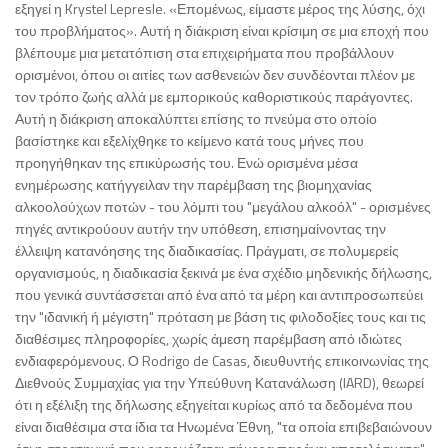
εξηγεί η Krystel Lepresle. «Επομένως, είμαστε μέρος της λύσης, όχι
του προβλήματος». Αυτή η διάκριση είναι κρίσιμη σε μια εποχή που
βλέπουμε μια μετατόπιση στα επιχειρήματα που προβάλλουν
ορισμένοι, όπου οι αιτίες των ασθενειών δεν συνδέονται πλέον με
τον τρόπο ζωής αλλά με εμπορικούς καθοριστικούς παράγοντες.
Αυτή η διάκριση αποκαλύπτει επίσης το πνεύμα στο οποίο
βασίστηκε και εξελίχθηκε το κείμενο κατά τους μήνες που
προηγήθηκαν της επικύρωσής του. Ενώ ορισμένα μέσα
ενημέρωσης κατήγγειλαν την παρέμβαση της βιομηχανίας
αλκοολούχων ποτών - του λόμπι του "μεγάλου αλκοόλ" - ορισμένες
πηγές αντικρούουν αυτήν την υπόθεση, επισημαίνοντας την
έλλειψη κατανόησης της διαδικασίας. Πράγματι, σε πολυμερείς
οργανισμούς, η διαδικασία ξεκινά με ένα σχέδιο μηδενικής δήλωσης,
που γενικά συντάσσεται από ένα από τα μέρη και αντιπροσωπεύει
την "ιδανική ή μέγιστη" πρόταση με βάση τις φιλοδοξίες τους και τις
διαθέσιμες πληροφορίες, χωρίς άμεση παρέμβαση από ιδιώτες
ενδιαφερόμενους. Ο Rodrigo de Casas, διευθυντής επικοινωνίας της
Διεθνούς Συμμαχίας για την Υπεύθυνη Κατανάλωση (IARD), θεωρεί
ότι η εξέλιξη της δήλωσης εξηγείται κυρίως από τα δεδομένα που
είναι διαθέσιμα στα ίδια τα Ηνωμένα Έθνη, "τα οποία επιβεβαιώνουν