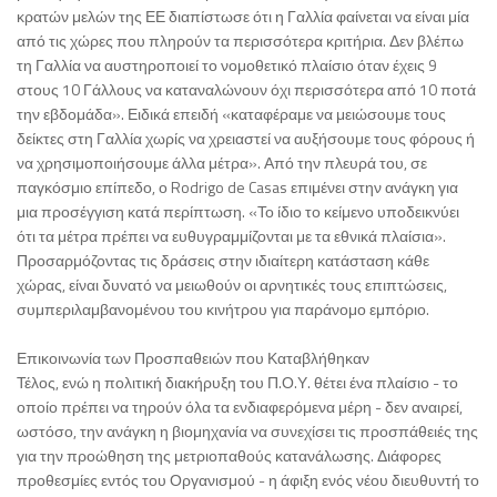
κρατών μελών της ΕΕ διαπίστωσε ότι η Γαλλία φαίνεται να είναι μία
από τις χώρες που πληρούν τα περισσότερα κριτήρια. Δεν βλέπω
τη Γαλλία να αυστηροποιεί το νομοθετικό πλαίσιο όταν έχεις 9
στους 10 Γάλλους να καταναλώνουν όχι περισσότερα από 10 ποτά
την εβδομάδα». Ειδικά επειδή «καταφέραμε να μειώσουμε τους
δείκτες στη Γαλλία χωρίς να χρειαστεί να αυξήσουμε τους φόρους ή
να χρησιμοποιήσουμε άλλα μέτρα». Από την πλευρά του, σε
παγκόσμιο επίπεδο, ο Rodrigo de Casas επιμένει στην ανάγκη για
μια προσέγγιση κατά περίπτωση. «Το ίδιο το κείμενο υποδεικνύει
ότι τα μέτρα πρέπει να ευθυγραμμίζονται με τα εθνικά πλαίσια».
Προσαρμόζοντας τις δράσεις στην ιδιαίτερη κατάσταση κάθε
χώρας, είναι δυνατό να μειωθούν οι αρνητικές τους επιπτώσεις,
συμπεριλαμβανομένου του κινήτρου για παράνομο εμπόριο.
Επικοινωνία των Προσπαθειών που Καταβλήθηκαν
Τέλος, ενώ η πολιτική διακήρυξη του Π.Ο.Υ. θέτει ένα πλαίσιο - το
οποίο πρέπει να τηρούν όλα τα ενδιαφερόμενα μέρη - δεν αναιρεί,
ωστόσο, την ανάγκη η βιομηχανία να συνεχίσει τις προσπάθειές της
για την προώθηση της μετριοπαθούς κατανάλωσης. Διάφορες
προθεσμίες εντός του Οργανισμού - η άφιξη ενός νέου διευθυντή το