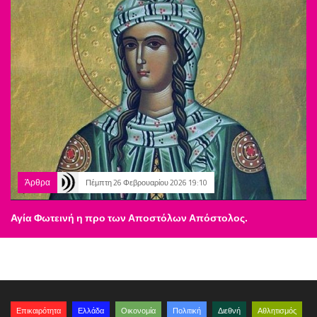
Άρθρα
Πέμπτη 26 Φεβρουαρίου 2026 19:10
Αγία Φωτεινή η προ των Αποστόλων Απόστολος.
Επικαιρότητα
Ελλάδα
Οικονομία
Πολιτική
Διεθνή
Αθλητισμός