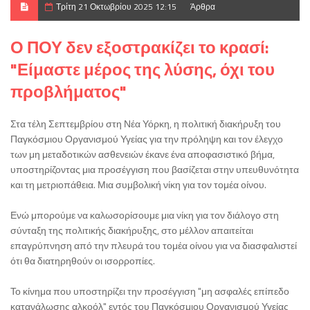
Τρίτη 21 Οκτωβρίου 2025 12:15
Άρθρα
Ο ΠΟΥ δεν εξοστρακίζει το κρασί:
"Είμαστε μέρος της λύσης, όχι του
προβλήματος"
Στα τέλη Σεπτεμβρίου στη Νέα Υόρκη, η πολιτική διακήρυξη του
Παγκόσμιου Οργανισμού Υγείας για την πρόληψη και τον έλεγχο
των μη μεταδοτικών ασθενειών έκανε ένα αποφασιστικό βήμα,
υποστηρίζοντας μια προσέγγιση που βασίζεται στην υπευθυνότητα
και τη μετριοπάθεια. Μια συμβολική νίκη για τον τομέα οίνου.
Ενώ μπορούμε να καλωσορίσουμε μια νίκη για τον διάλογο στη
σύνταξη της πολιτικής διακήρυξης, στο μέλλον απαιτείται
επαγρύπνηση από την πλευρά του τομέα οίνου για να διασφαλιστεί
ότι θα διατηρηθούν οι ισορροπίες.
Το κίνημα που υποστηρίζει την προσέγγιση "μη ασφαλές επίπεδο
κατανάλωσης αλκοόλ" εντός του Παγκόσμιου Οργανισμού Υγείας