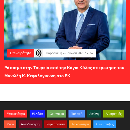
Επικαιρότητα
Παρασκευή 24 Ιουλίου 2026 12:24
Ράπισμα στην Τουρκία από την Κάγια Κάλας σε ερώτηση του
Μανώλη Κ. Κεφαλογιάννη στο ΕΚ
Επικαιρότητα
Ελλάδα
Οικονομία
Πολιτική
Διεθνή
Αθλητισμός
Υγεία
Αυτοδιοίκηση
Στην πρέσσα
Τα καλύτερα
Συνεντεύξεις