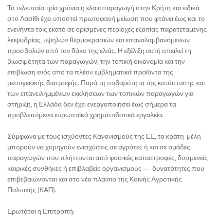
Τα τελευταία τρία χρόνια η ελαιοπαραγωγή στην Κρήτη και ειδικά
στο Λασίθι έχει υποστεί πρωτοφανή μείωση που φτάνει έως και το
ενενήντα τοις εκατό σε ορισμένες περιοχές εξαιτίας παρατεταμένης
λειψυδρίας, υψηλών θερμοκρασιών και επαναλαμβανόμενων
προσβολών από τον δάκο της ελιάς. Η εξέλιξη αυτή απειλεί τη
βιωσιμότητα των παραγωγών, την τοπική οικονομία και την
επιβίωση ενός από τα πλέον εμβληματικά προϊόντα της
μεσογειακής διατροφής. Παρά τη σοβαρότητα της κατάστασης και
των επανειλημμένων εκκλήσεων των τοπικών παραγωγών για
στήριξη, η Ελλάδα δεν έχει ενεργοποιήσει έως σήμερα τα
προβλεπόμενα ευρωπαϊκά χρηματοδοτικά εργαλεία.
Σύμφωνα με τους ισχύοντες Κανονισμούς της ΕΕ, τα κράτη-μέλη
μπορούν να χορηγούν ενισχύσεις σε αγρότες ή και σε ομάδες
παραγωγών που πλήττονται από φυσικές καταστροφές, δυσμενείς
καιρικές συνθήκες ή επιβλαβείς οργανισμούς — δυνατότητες που
επιβεβαιώνονται και στο νέο πλαίσιο της Κοινής Αγροτικής
Πολιτικής (ΚΑΠ).
Ερωτάται η Επιτροπή: