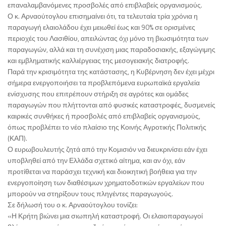
επαναλαμβανόμενες προσβολές από επιβλαβείς οργανισμούς.
Ο κ. Αρναούτογλου επισημαίνει ότι, τα τελευταία τρία χρόνια η
παραγωγή ελαιολάδου έχει μειωθεί έως και 90% σε ορισμένες
περιοχές του Λασιθίου, απειλώντας όχι μόνο τη βιωσιμότητα των
παραγωγών, αλλά και τη συνέχιση μιας παραδοσιακής, εξαγώγιμης
και εμβληματικής καλλιέργειας της μεσογειακής διατροφής.
Παρά την κρισιμότητα της κατάστασης, η Κυβέρνηση δεν έχει μέχρι
σήμερα ενεργοποιήσει τα προβλεπόμενα ευρωπαϊκά εργαλεία
ενίσχυσης που επιτρέπουν στήριξη σε αγρότες και ομάδες
παραγωγών που πλήττονται από φυσικές καταστροφές, δυσμενείς
καιρικές συνθήκες ή προσβολές από επιβλαβείς οργανισμούς,
όπως προβλέπει το νέο πλαίσιο της Κοινής Αγροτικής Πολιτικής
(ΚΑΠ).
Ο ευρωβουλευτής ζητά από την Κομισιόν να διευκρινίσει εάν έχει
υποβληθεί από την Ελλάδα σχετικό αίτημα, και αν όχι, εάν
προτίθεται να παράσχει τεχνική και διοικητική βοήθεια για την
ενεργοποίηση των διαθέσιμων χρηματοδοτικών εργαλείων που
μπορούν να στηρίξουν τους πληγέντες παραγωγούς.
Σε δήλωσή του ο κ. Αρναούτογλου τονίζει:
«Η Κρήτη βιώνει μια σιωπηλή καταστροφή. Οι ελαιοπαραγωγοί