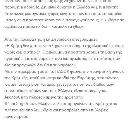
βλέπουν τους κόπους μιας ζωής να χάνονται, ενώ το κράτος
παραμένει αδρανές. Δεν είναι δυνατόν η Ελλάδα να μένει θεατής
όταν άλλες μεσογειακές χώρες κινητοποιούν άμεσα τα ευρωπαϊκά
μέσα για να προστατεύσουν τους παραγωγούς τους. Η κυβέρνηση
οφείλει να πράξει το ίδιο – και μάλιστα χθες».
Από την πλευρά της, η κα Σπυριδάκη υπογραμμίζει:
«Η Κρήτη δεν μπορεί να πληρώνει το τίμημα της κλιματικής κρίσης
χωρίς καμία στήριξη. Οφείλουμε να προστατεύσουμε τη βάση της
αγροτικής μας οικονομίας και να διασφαλίσουμε ότι ο κόπος των
ελαιοπαραγωγών δεν θα πάει χαμένος».
Με την παρέμβαση αυτή, το ΠΑΣΟΚ φέρνει την πραγματική αγωνία
της Κρητικής υπαίθρου στην καρδιά της Ευρώπης, απαιτώντας
ισότιμη μεταχείριση και άμεση ενεργοποίηση των διαθέσιμων
ευρωπαϊκών πόρων για τους Έλληνες ελαιοπαραγωγούς.
Ακολουθεί το πλήρες κείμενο της ερώτησης:
Θέμα: Στήριξη των Ελλήνων ελαιοπαραγωγών της Κρήτης που
πλήττονται από λειψυδρία και προσβολές από επιβλαβείς
οργανισμούς